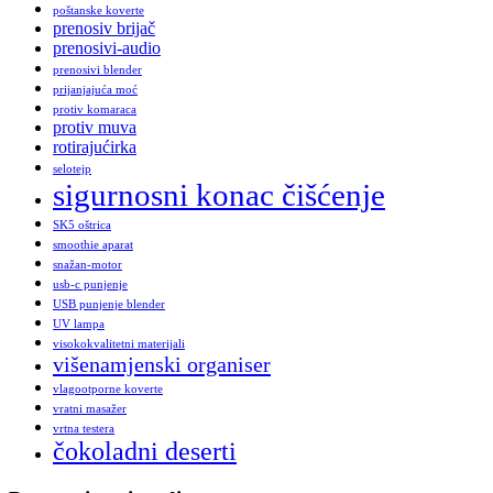
poštanske koverte
prenosiv brijač
prenosivi-audio
prenosivi blender
prijanjajuća moć
protiv komaraca
protiv muva
rotirajućirka
selotejp
sigurnosni konac čišćenje
SK5 oštrica
smoothie aparat
snažan-motor
usb-c punjenje
USB punjenje blender
UV lampa
visokokvalitetni materijali
višenamjenski organiser
vlagootporne koverte
vratni masažer
vrtna testera
čokoladni deserti