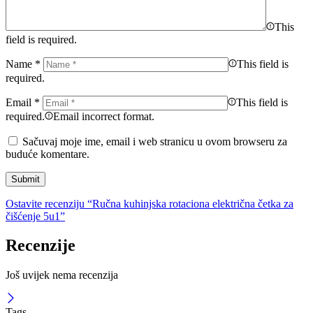
This
field is required.
Name
*
This field is
required.
Email
*
This field is
required.
Email incorrect format.
Sačuvaj moje ime, email i web stranicu u ovom browseru za
buduće komentare.
Ostavite recenziju “Ručna kuhinjska rotaciona električna četka za
čišćenje 5u1”
Recenzije
Još uvijek nema recenzija
Tags