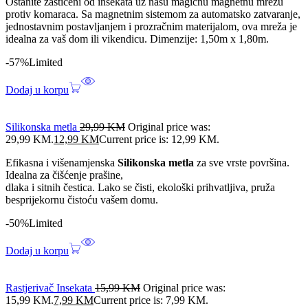
Ostanite zaštićeni od insekata uz našu magičnu magnetnu mrežu
protiv komaraca. Sa magnetnim sistemom za automatsko zatvaranje,
jednostavnim postavljanjem i prozračnim materijalom, ova mreža je
idealna za vaš dom ili vikendicu. Dimenzije: 1,50m x 1,80m.
-57%
Limited
Dodaj u korpu
Silikonska metla
29,99
KM
Original price was:
29,99 KM.
12,99
KM
Current price is: 12,99 KM.
Efikasna i višenamjenska
Silikonska metla
za sve vrste površina.
Idealna za čišćenje prašine,
dlaka i sitnih čestica. Lako se čisti, ekološki prihvatljiva, pruža
besprijekornu čistoću vašem domu.
-50%
Limited
Dodaj u korpu
Rastjerivač Insekata
15,99
KM
Original price was:
15,99 KM.
7,99
KM
Current price is: 7,99 KM.