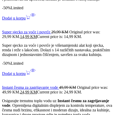
-50%
Limited
Dodaj u korpu
Super sjecko za voće i povrće
29,99
KM
Original price was:
29,99 KM.
14,99
KM
Current price is: 14,99 KM.
Super sjecko za voće i povrće je višenamjenski alat koji sjecka,
renda i reže s lakoćom. Dolazi s 14 različitih nastavaka, praktičnim
dizajnom i jednostavnim čišćenjem, savršen za svaku kuhinju.
-50%
Limited
Dodaj u korpu
Instant česma za zagrijavanje vode
49,99
KM
Original price was:
49,99 KM.
24,99
KM
Current price is: 24,99 KM.
Osigurajte trenutnu toplu vodu uz
Instant česmu za zagrijavanje
vode
. Opremljena digitalnim displejem za kontrolu temperature, ova
česma nudi brzinu, efikasnost i moderan dizajn, idealna za kuhinje,
kupaonice i druge prostore gdje je potrebna topla voda.