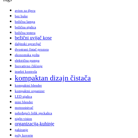
avion za djecu
bez buke
bežična lampa
bežična sijalica
bežična testera
bežični uvijač kose
daljinski upravljač
dvostrani čistač prozora
ekonomska pošta
električna pumpa
Inovativno čišćenje
insekti kontrola
kompaktan dizajn čistača
kompaktni blender
kompaktni organizer
LED sijalica
mini blender
motousisivač
nehrđajući čelik sjeckalica
night-vision
organizacija-kuhinje
pakiranje
poly koverte