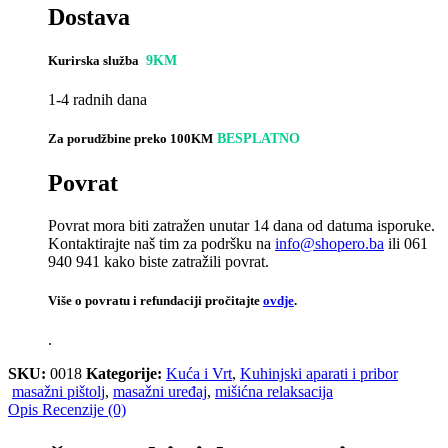
Dostava
Kurirska služba
9KM
1-4 radnih dana
Za porudžbine preko 100KM
BESPLATNO
Povrat
Povrat mora biti zatražen unutar 14 dana od datuma isporuke.
Kontaktirajte naš tim za podršku na
info@shopero.ba
ili 061
940 941 kako biste zatražili povrat.
Više o povratu i refundaciji pročitajte
ovdje
.
.
SKU:
0018
Kategorije:
Kuća i Vrt
,
Kuhinjski aparati i pribor
masažni pištolj
,
masažni uređaj
,
mišićna relaksacija
Opis
Recenzije (0)