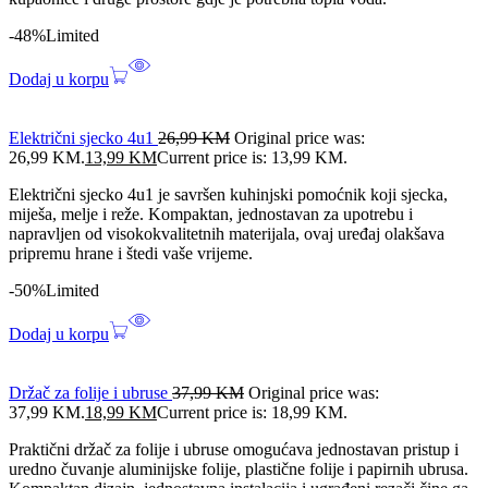
-48%
Limited
Dodaj u korpu
Električni sjecko 4u1
26,99
KM
Original price was:
26,99 KM.
13,99
KM
Current price is: 13,99 KM.
Električni sjecko 4u1 je savršen kuhinjski pomoćnik koji sjecka,
miješa, melje i reže. Kompaktan, jednostavan za upotrebu i
napravljen od visokokvalitetnih materijala, ovaj uređaj olakšava
pripremu hrane i štedi vaše vrijeme.
-50%
Limited
Dodaj u korpu
Držač za folije i ubruse
37,99
KM
Original price was:
37,99 KM.
18,99
KM
Current price is: 18,99 KM.
Praktični držač za folije i ubruse omogućava jednostavan pristup i
uredno čuvanje aluminijske folije, plastične folije i papirnih ubrusa.