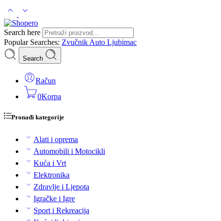
Search here
Popular Searches:
Zvučnik
Auto
Ljubimac
Search
Račun
0
Korpa
Pronađi kategorije
Alati i oprema
Automobili i Motocikli
Kuća i Vrt
Elektronika
Zdravlje i Ljepota
Igračke i Igre
Sport i Rekreacija