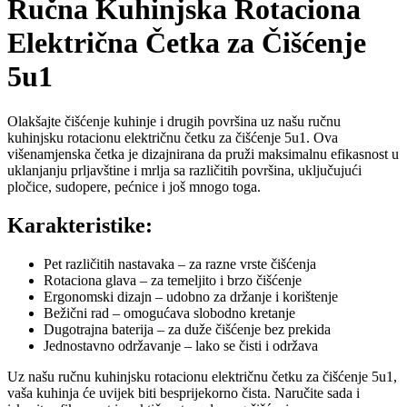
Ručna Kuhinjska Rotaciona
Električna Četka za Čišćenje
5u1
Olakšajte čišćenje kuhinje i drugih površina uz našu ručnu
kuhinjsku rotacionu električnu četku za čišćenje 5u1. Ova
višenamjenska četka je dizajnirana da pruži maksimalnu efikasnost u
uklanjanju prljavštine i mrlja sa različitih površina, uključujući
pločice, sudopere, pećnice i još mnogo toga.
Karakteristike:
Pet različitih nastavaka – za razne vrste čišćenja
Rotaciona glava – za temeljito i brzo čišćenje
Ergonomski dizajn – udobno za držanje i korištenje
Bežični rad – omogućava slobodno kretanje
Dugotrajna baterija – za duže čišćenje bez prekida
Jednostavno održavanje – lako se čisti i održava
Uz našu ručnu kuhinjsku rotacionu električnu četku za čišćenje 5u1,
vaša kuhinja će uvijek biti besprijekorno čista. Naručite sada i