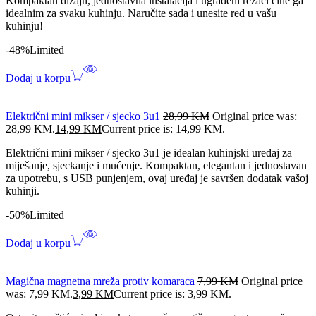
Kompaktan dizajn, jednostavna instalacija i ugrađeni rezači čine ga
idealnim za svaku kuhinju. Naručite sada i unesite red u vašu
kuhinju!
-48%
Limited
Dodaj u korpu
Električni mini mikser / sjecko 3u1
28,99
KM
Original price was:
28,99 KM.
14,99
KM
Current price is: 14,99 KM.
Električni mini mikser / sjecko 3u1 je idealan kuhinjski uređaj za
miješanje, sjeckanje i mućenje. Kompaktan, elegantan i jednostavan
za upotrebu, s USB punjenjem, ovaj uređaj je savršen dodatak vašoj
kuhinji.
-50%
Limited
Dodaj u korpu
Magična magnetna mreža protiv komaraca
7,99
KM
Original price
was: 7,99 KM.
3,99
KM
Current price is: 3,99 KM.