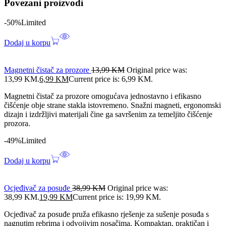
Povezani proizvodi
-50%
Limited
Dodaj u korpu
Magnetni čistač za prozore
13,99
KM
Original price was:
13,99 KM.
6,99
KM
Current price is: 6,99 KM.
Magnetni čistač za prozore omogućava jednostavno i efikasno
čišćenje obje strane stakla istovremeno. Snažni magneti, ergonomski
dizajn i izdržljivi materijali čine ga savršenim za temeljito čišćenje
prozora.
-49%
Limited
Dodaj u korpu
Ocjeđivač za posuđe
38,99
KM
Original price was:
38,99 KM.
19,99
KM
Current price is: 19,99 KM.
Ocjeđivač za posuđe pruža efikasno rješenje za sušenje posuđa s
nagnutim rebrima i odvojivim nosačima. Kompaktan, praktičan i