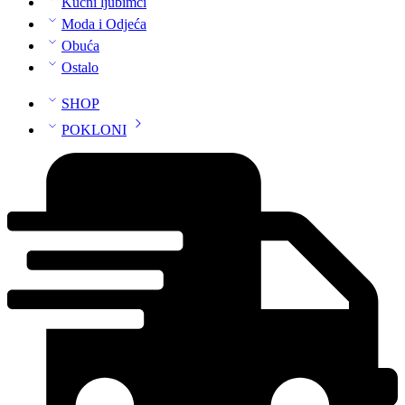
Kućni ljubimci
Moda i Odjeća
Obuća
Ostalo
SHOP
POKLONI