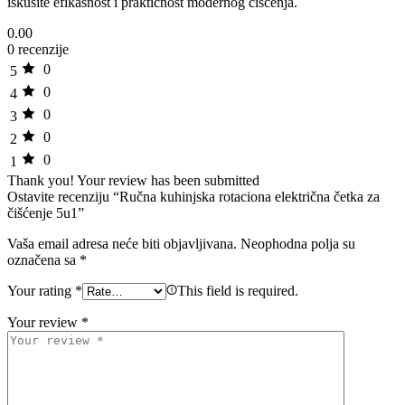
iskusite efikasnost i praktičnost modernog čišćenja.
0.00
0 recenzije
0
5
0
4
0
3
0
2
0
1
Thank you!
Your review has been submitted
Ostavite recenziju “Ručna kuhinjska rotaciona električna četka za
čišćenje 5u1”
Vaša email adresa neće biti objavljivana.
Neophodna polja su
označena sa
*
Your rating
*
This field is required.
Your review
*