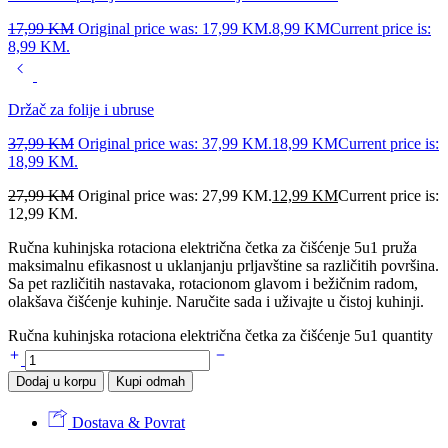
17,99
KM
Original price was: 17,99 KM.
8,99
KM
Current price is:
8,99 KM.
Držač za folije i ubruse
37,99
KM
Original price was: 37,99 KM.
18,99
KM
Current price is:
18,99 KM.
27,99
KM
Original price was: 27,99 KM.
12,99
KM
Current price is:
12,99 KM.
Ručna kuhinjska rotaciona električna četka za čišćenje 5u1 pruža
maksimalnu efikasnost u uklanjanju prljavštine sa različitih površina.
Sa pet različitih nastavaka, rotacionom glavom i bežičnim radom,
olakšava čišćenje kuhinje. Naručite sada i uživajte u čistoj kuhinji.
Ručna kuhinjska rotaciona električna četka za čišćenje 5u1 quantity
Dodaj u korpu
Kupi odmah
Dostava & Povrat