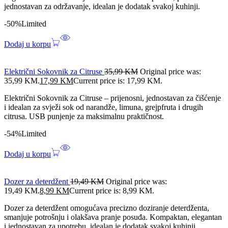
jednostavan za održavanje, idealan je dodatak svakoj kuhinji.
-50%
Limited
Dodaj u korpu
Električni Sokovnik za Citruse
35,99
KM
Original price was:
35,99 KM.
17,99
KM
Current price is: 17,99 KM.
Električni Sokovnik za Citruse – prijenosni, jednostavan za čišćenje
i idealan za svježi sok od narandže, limuna, grejpfruta i drugih
citrusa. USB punjenje za maksimalnu praktičnost.
-54%
Limited
Dodaj u korpu
Dozer za deterdžent
19,49
KM
Original price was:
19,49 KM.
8,99
KM
Current price is: 8,99 KM.
Dozer za deterdžent omogućava precizno doziranje deterdženta,
smanjuje potrošnju i olakšava pranje posuđa. Kompaktan, elegantan
i jednostavan za upotrebu, idealan je dodatak svakoj kuhinji.