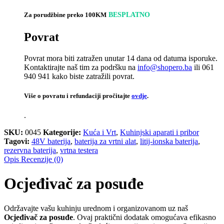
Za porudžbine preko 100KM
BESPLATNO
Povrat
Povrat mora biti zatražen unutar 14 dana od datuma isporuke.
Kontaktirajte naš tim za podršku na
info@shopero.ba
ili 061
940 941 kako biste zatražili povrat.
Više o povratu i refundaciji pročitajte
ovdje
.
.
SKU:
0045
Kategorije:
Kuća i Vrt
,
Kuhinjski aparati i pribor
Tagovi:
48V baterija
,
baterija za vrtni alat
,
litij-ionska baterija
,
rezervna baterija
,
vrtna testera
Opis
Recenzije (0)
Ocjeđivač za posuđe
Održavajte vašu kuhinju urednom i organizovanom uz naš
Ocjeđivač za posuđe
. Ovaj praktični dodatak omogućava efikasno