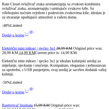
Rain Cloud ovlaživač zraka aromaterapija sa zvukom kombinira
ovlaživač zraka, aromaterapiju i umirujuće zvukove kiše. Sa
višebojnim noćnim svjetlom i podesivim zvukovima kiše, idealan je
za stvaranje opuštajuće atmosfere u vašem domu.
-48%
Limited
Dodaj u korpu
Električni mini mikser / sjecko 3u1
28,99
KM
Original price was:
28,99 KM.
14,99
KM
Current price is: 14,99 KM.
Električni mini mikser / sjecko 3u1 je idealan kuhinjski uređaj za
miješanje, sjeckanje i mućenje. Kompaktan, elegantan i jednostavan
za upotrebu, s USB punjenjem, ovaj uređaj je savršen dodatak vašoj
kuhinji.
-50%
Limited
Dodaj u korpu
Rastjerivač Insekata
15,99
KM
Original price was: