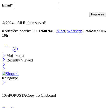
Email*
© 2024 – All Right reserved!
Korisnička podrška :
061 940 941
(
Viber
,
Whatsapp
)
Pon-Sub: 08-
16h
Moja korpa
Recently Viewed
Kategorije
ČEKAJ!
Uzmi svojih -10% na prvu porudžbinu!
10%POPUSTA
Copy To Clipboard
Koristi kod iznad i ostvari 10% popusta na svoju prvu porudžbinu.