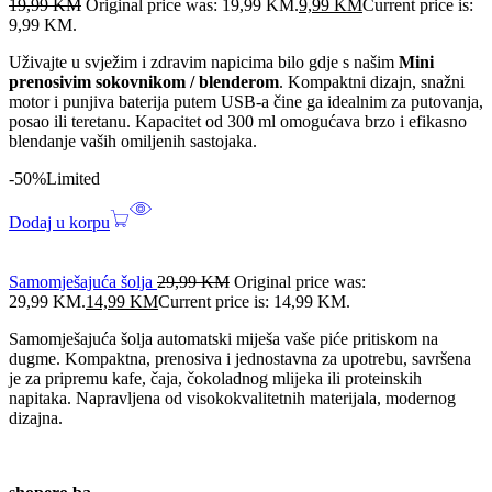
19,99
KM
Original price was: 19,99 KM.
9,99
KM
Current price is:
9,99 KM.
Uživajte u svježim i zdravim napicima bilo gdje s našim
Mini
prenosivim sokovnikom / blenderom
. Kompaktni dizajn, snažni
motor i punjiva baterija putem USB-a čine ga idealnim za putovanja,
posao ili teretanu. Kapacitet od 300 ml omogućava brzo i efikasno
blendanje vaših omiljenih sastojaka.
-50%
Limited
Dodaj u korpu
Samomješajuća šolja
29,99
KM
Original price was:
29,99 KM.
14,99
KM
Current price is: 14,99 KM.
Samomješajuća šolja automatski miješa vaše piće pritiskom na
dugme. Kompaktna, prenosiva i jednostavna za upotrebu, savršena
je za pripremu kafe, čaja, čokoladnog mlijeka ili proteinskih
napitaka. Napravljena od visokokvalitetnih materijala, modernog
dizajna.