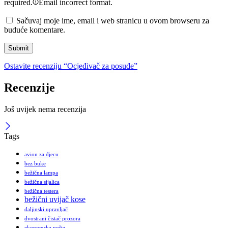
required.
Email incorrect format.
Sačuvaj moje ime, email i web stranicu u ovom browseru za
buduće komentare.
Ostavite recenziju “Ocjeđivač za posuđe”
Recenzije
Još uvijek nema recenzija
Tags
avion za djecu
bez buke
bežična lampa
bežična sijalica
bežična testera
bežični uvijač kose
daljinski upravljač
dvostrani čistač prozora
ekonomska pošta