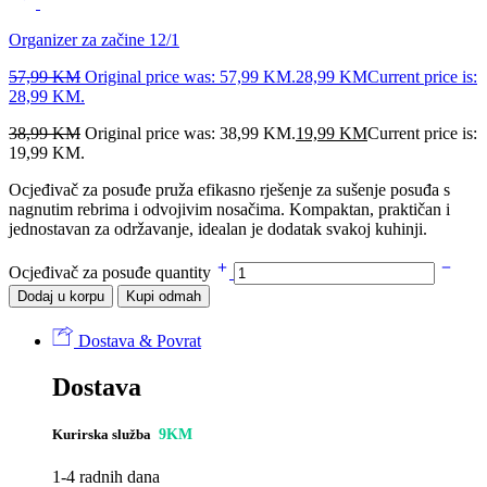
Organizer za začine 12/1
57,99
KM
Original price was: 57,99 KM.
28,99
KM
Current price is:
28,99 KM.
38,99
KM
Original price was: 38,99 KM.
19,99
KM
Current price is:
19,99 KM.
Ocjeđivač za posuđe pruža efikasno rješenje za sušenje posuđa s
nagnutim rebrima i odvojivim nosačima. Kompaktan, praktičan i
jednostavan za održavanje, idealan je dodatak svakoj kuhinji.
Ocjeđivač za posuđe quantity
Dodaj u korpu
Kupi odmah
Dostava & Povrat
Dostava
Kurirska služba
9KM
1-4 radnih dana