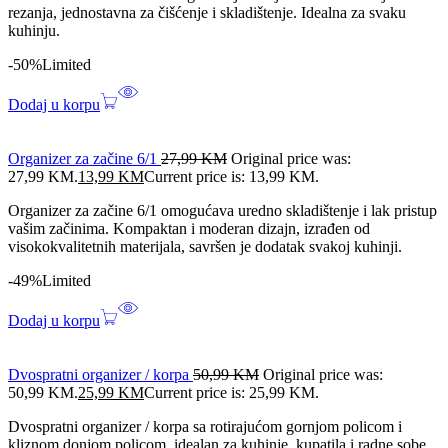
rezanja, jednostavna za čišćenje i skladištenje. Idealna za svaku
kuhinju.
-50%
Limited
Dodaj u korpu
Organizer za začine 6/1
27,99
KM
Original price was:
27,99 KM.
13,99
KM
Current price is: 13,99 KM.
Organizer za začine 6/1 omogućava uredno skladištenje i lak pristup
vašim začinima. Kompaktan i moderan dizajn, izrađen od
visokokvalitetnih materijala, savršen je dodatak svakoj kuhinji.
-49%
Limited
Dodaj u korpu
Dvospratni organizer / korpa
50,99
KM
Original price was:
50,99 KM.
25,99
KM
Current price is: 25,99 KM.
Dvospratni organizer / korpa sa rotirajućom gornjom policom i
kliznom donjom policom, idealan za kuhinje, kupatila i radne sobe.