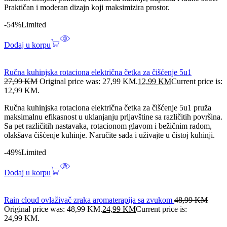
Praktičan i moderan dizajn koji maksimizira prostor.
-54%
Limited
Dodaj u korpu
Ručna kuhinjska rotaciona električna četka za čišćenje 5u1
27,99
KM
Original price was: 27,99 KM.
12,99
KM
Current price is:
12,99 KM.
Ručna kuhinjska rotaciona električna četka za čišćenje 5u1 pruža
maksimalnu efikasnost u uklanjanju prljavštine sa različitih površina.
Sa pet različitih nastavaka, rotacionom glavom i bežičnim radom,
olakšava čišćenje kuhinje. Naručite sada i uživajte u čistoj kuhinji.
-49%
Limited
Dodaj u korpu
Rain cloud ovlaživač zraka aromaterapija sa zvukom
48,99
KM
Original price was: 48,99 KM.
24,99
KM
Current price is:
24,99 KM.