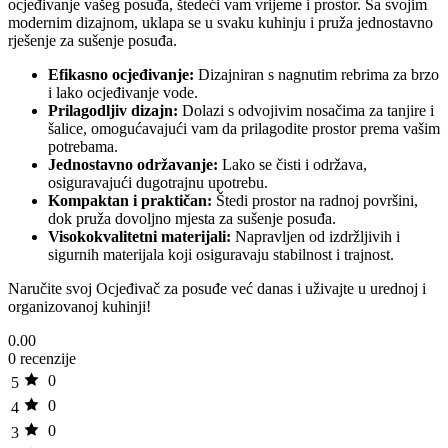
ocjeđivanje vašeg posuđa, štedeći vam vrijeme i prostor. Sa svojim
modernim dizajnom, uklapa se u svaku kuhinju i pruža jednostavno
rješenje za sušenje posuđa.
Efikasno ocjeđivanje:
Dizajniran s nagnutim rebrima za brzo
i lako ocjeđivanje vode.
Prilagodljiv dizajn:
Dolazi s odvojivim nosačima za tanjire i
šalice, omogućavajući vam da prilagodite prostor prema vašim
potrebama.
Jednostavno održavanje:
Lako se čisti i održava,
osiguravajući dugotrajnu upotrebu.
Kompaktan i praktičan:
Štedi prostor na radnoj površini,
dok pruža dovoljno mjesta za sušenje posuđa.
Visokokvalitetni materijali:
Napravljen od izdržljivih i
sigurnih materijala koji osiguravaju stabilnost i trajnost.
Naručite svoj Ocjeđivač za posuđe već danas i uživajte u urednoj i
organizovanoj kuhinji!
0.00
0 recenzije
0
5
0
4
0
3