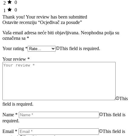
0
2
0
1
Thank you!
Your review has been submitted
Ostavite recenziju “Ocjeđivač za posuđe”
Vaša email adresa neće biti objavljivana.
Neophodna polja su
označena sa
*
Your rating
*
This field is required.
Your review
*
This
field is required.
Name
*
This field is
required.
Email
*
This field is