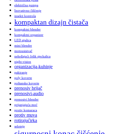
električna pumpa
Inovativno čišćenje
insekti kontrola
kompaktan dizajn čistača
kompaktni blender
kompaktni organizer
LED sijalica
mini blender
motousisivač
nehrđajući čelik sjeckalica
night-vision
organizacija-kuhinje
pakiranje
poly koverte
poštanske koverte
prenosiv brijač
prenosivi-audio
prenosivi blender
prijanjajuća moć
protiv komaraca
protiv muva
rotirajućirka
selotejp
sigurnosni konac čišćenje