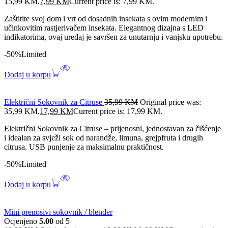
15,99 KM.
7,99
KM
Current price is: 7,99 KM.
Zaštitite svoj dom i vrt od dosadnih insekata s ovim modernim i
učinkovitim rastjerivačem insekata. Elegantnog dizajna s LED
indikatorima, ovaj uređaj je savršen za unutarnju i vanjsku upotrebu.
-50%
Limited
Dodaj u korpu
Električni Sokovnik za Citruse
35,99
KM
Original price was:
35,99 KM.
17,99
KM
Current price is: 17,99 KM.
Električni Sokovnik za Citruse – prijenosni, jednostavan za čišćenje
i idealan za svježi sok od narandže, limuna, grejpfruta i drugih
citrusa. USB punjenje za maksimalnu praktičnost.
-50%
Limited
Dodaj u korpu
Mini prenosivi sokovnik / blender
Ocjenjeno
5.00
od 5