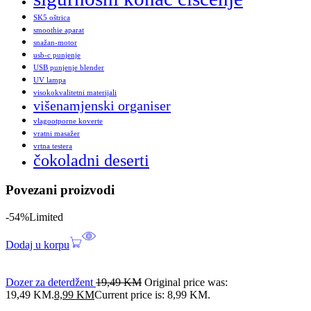
SK5 oštrica
smoothie aparat
snažan-motor
usb-c punjenje
USB punjenje blender
UV lampa
visokokvalitetni materijali
višenamjenski organiser
vlagootporne koverte
vratni masažer
vrtna testera
čokoladni deserti
Povezani proizvodi
-54%
Limited
Dodaj u korpu
Dozer za deterdžent
19,49
KM
Original price was:
19,49 KM.
8,99
KM
Current price is: 8,99 KM.