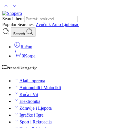
Search here
Popular Searches:
Zvučnik
Auto
Ljubimac
Search
Račun
0
Korpa
Pronađi kategorije
Alati i oprema
Automobili i Motocikli
Kuća i Vrt
Elektronika
Zdravlje i Ljepota
Igračke i Igre
Sport i Rekreacija