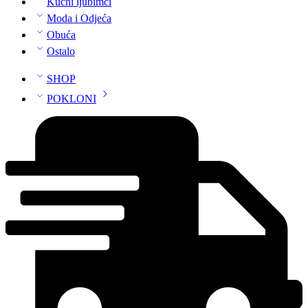
Kućni ljubimci
Moda i Odjeća
Obuća
Ostalo
SHOP
POKLONI