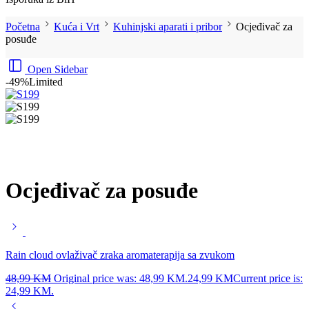
Početna
Kuća i Vrt
Kuhinjski aparati i pribor
Ocjeđivač za
posuđe
Open Sidebar
-49%
Limited
Ocjeđivač za posuđe
Rain cloud ovlaživač zraka aromaterapija sa zvukom
48,99
KM
Original price was: 48,99 KM.
24,99
KM
Current price is:
24,99 KM.