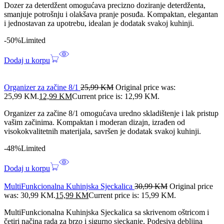
Dozer za deterdžent omogućava precizno doziranje deterdženta,
smanjuje potrošnju i olakšava pranje posuđa. Kompaktan, elegantan
i jednostavan za upotrebu, idealan je dodatak svakoj kuhinji.
-50%
Limited
Dodaj u korpu
Organizer za začine 8/1
25,99
KM
Original price was:
25,99 KM.
12,99
KM
Current price is: 12,99 KM.
Organizer za začine 8/1 omogućava uredno skladištenje i lak pristup
vašim začinima. Kompaktan i moderan dizajn, izrađen od
visokokvalitetnih materijala, savršen je dodatak svakoj kuhinji.
-48%
Limited
Dodaj u korpu
MultiFunkcionalna Kuhinjska Sjeckalica
30,99
KM
Original price
was: 30,99 KM.
15,99
KM
Current price is: 15,99 KM.
MultiFunkcionalna Kuhinjska Sjeckalica sa skrivenom oštricom i
četiri načina rada za brzo i sigurno sjeckanje. Podesiva debljina