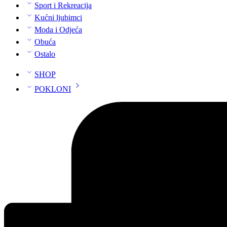
Sport i Rekreacija
Kućni ljubimci
Moda i Odjeća
Obuća
Ostalo
SHOP
POKLONI