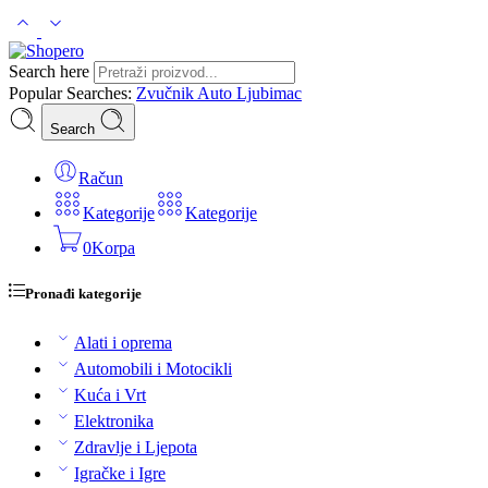
Search here
Popular Searches:
Zvučnik
Auto
Ljubimac
Search
Račun
Kategorije
Kategorije
0
Korpa
Pronađi kategorije
Alati i oprema
Automobili i Motocikli
Kuća i Vrt
Elektronika
Zdravlje i Ljepota
Igračke i Igre