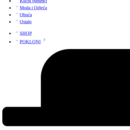
Kućni ljubimci
Moda i Odjeća
Obuća
Ostalo
SHOP
POKLONI