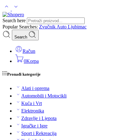
Search here
Popular Searches:
Zvučnik
Auto
Ljubimac
Search
Račun
0
Korpa
Pronađi kategorije
Alati i oprema
Automobili i Motocikli
Kuća i Vrt
Elektronika
Zdravlje i Ljepota
Igračke i Igre
Sport i Rekreacija