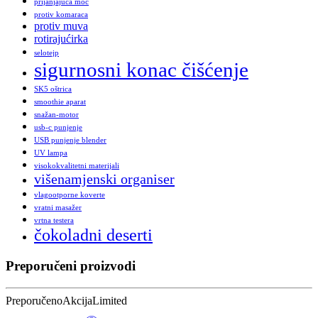
prijanjajuća moć
protiv komaraca
protiv muva
rotirajućirka
selotejp
sigurnosni konac čišćenje
SK5 oštrica
smoothie aparat
snažan-motor
usb-c punjenje
USB punjenje blender
UV lampa
visokokvalitetni materijali
višenamjenski organiser
vlagootporne koverte
vratni masažer
vrtna testera
čokoladni deserti
Preporučeni proizvodi
Preporučeno
Akcija
Limited