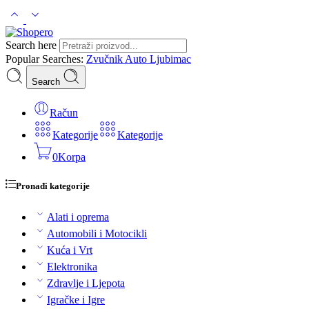
Search here
Popular Searches:
Zvučnik
Auto
Ljubimac
Search
Račun
Kategorije
Kategorije
0
Korpa
Pronađi kategorije
Alati i oprema
Automobili i Motocikli
Kuća i Vrt
Elektronika
Zdravlje i Ljepota
Igračke i Igre