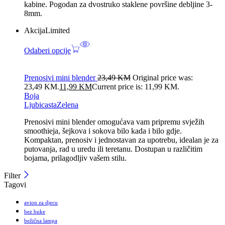
kabine. Pogodan za dvostruko staklene površine debljine 3-
8mm.
Akcija
Limited
Odaberi opcije
Prenosivi mini blender
23,49
KM
Original price was:
23,49 KM.
11,99
KM
Current price is: 11,99 KM.
Boja
Ljubicasta
Zelena
Prenosivi mini blender omogućava vam pripremu svježih
smoothieja, šejkova i sokova bilo kada i bilo gdje.
Kompaktan, prenosiv i jednostavan za upotrebu, idealan je za
putovanja, rad u uredu ili teretanu. Dostupan u različitim
bojama, prilagodljiv vašem stilu.
Filter
Tagovi
avion za djecu
bez buke
bežična lampa