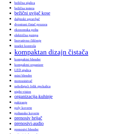
bežična sijalica
bežična testera
bežični uvijač kose
daljinski upravljač
dvostrani čistač prozora
ekonomska pošta
električna pumpa
Inovativno čišćenje
insekti kontrola
kompaktan dizajn čistača
kompaktni blender
kompaktni organizer
LED sijalica
mini blender
motousisivač
nehrđajući čelik sjeckalica
night-vision
organizacija-kuhinje
pakiranje
poly koverte
poštanske koverte
prenosiv brijač
prenosivi-audio
prenosivi blender