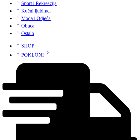
Sport i Rekreacija
Kućni ljubimci
Moda i Odjeća
Obuća
Ostalo
SHOP
POKLONI