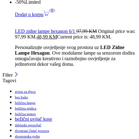
-50%
Limited
Dodaj u korpu
LED zidne lampe hexagon 6/1
97,99
KM
Original price was:
97,99 KM.
48,99
KM
Current price is: 48,99 KM.
Personalizujte osvjetljenje svog prostora uz
LED Zidne
Lampe Hexagon
. Ove modularne lampe sa senzorom dodira
omogućavaju kreativno i raznobojno osvjetljenje za
jedinstveni dekor vašeg doma.
Filter
Tagovi
avion za djecu
bez buke
bežična lampa
bežična sijalica
bežična testera
bežični uvijač kose
daljinski upravljač
dvostrani čistač prozora
ekonomska pošta