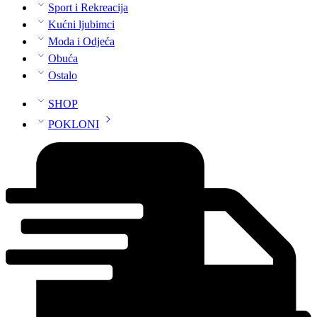
Sport i Rekreacija
Kućni ljubimci
Moda i Odjeća
Obuća
Ostalo
SHOP
POKLONI