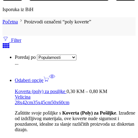
Isporuka iz BiH
Početna
Proizvodi označeni “poly koverte”
Filter
Poredaj po
...
Odaberi opcije
Koverta (poly) za posiljke
0,30
KM
–
0,80
KM
Velicina
28x42cm
35x45cm
50x60cm
Zaštitite svoje pošiljke s
Koverta (Poly) za Pošiljke
. Izrađene
od izdržljivog materijala, ove koverte nude sigurnost i
pouzdanost, idealne za slanje različitih proizvoda uz diskretan
dizajn.