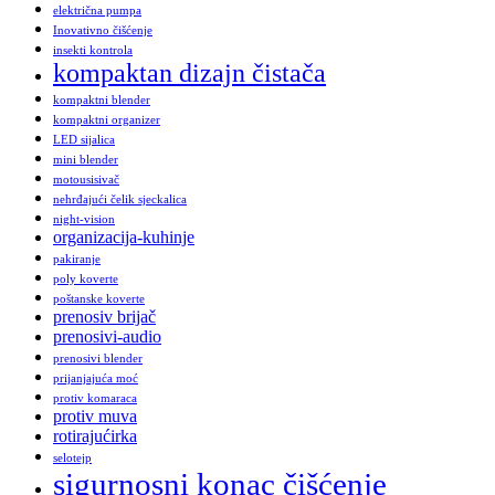
električna pumpa
Inovativno čišćenje
insekti kontrola
kompaktan dizajn čistača
kompaktni blender
kompaktni organizer
LED sijalica
mini blender
motousisivač
nehrđajući čelik sjeckalica
night-vision
organizacija-kuhinje
pakiranje
poly koverte
poštanske koverte
prenosiv brijač
prenosivi-audio
prenosivi blender
prijanjajuća moć
protiv komaraca
protiv muva
rotirajućirka
selotejp
sigurnosni konac čišćenje