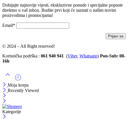
Dobijajte najnovije vijesti, ekskluzivne ponude i specijalne popuste
direktno u vaš inbox. Budite prvi koji će saznati o našim novim
proizvodima i promocijama!
Email*
© 2024 – All Right reserved!
Korisnička podrška :
061 940 941
(
Viber
,
Whatsapp
)
Pon-Sub: 08-
16h
Moja korpa
Recently Viewed
Kategorije
ČEKAJ!
Uzmi svojih -10% na prvu porudžbinu!