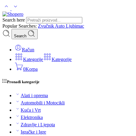
Search here
Popular Searches:
Zvučnik
Auto
Ljubimac
Search
Račun
Kategorije
Kategorije
0
Korpa
Pronađi kategorije
Alati i oprema
Automobili i Motocikli
Kuća i Vrt
Elektronika
Zdravlje i Ljepota
Igračke i Igre