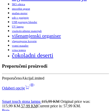
SK5 oštrica
smoothie aparat
snažan-motor
usb-c punjenje
USB punjenje blender
UV lampa
visokokvalitetni materijali
višenamjenski organiser
vlagootporne koverte
vratni masažer
vrtna testera
čokoladni deserti
Preporučeni proizvodi
Preporučeno
Akcija
Limited
Odaberi opcije
Smart touch stona lampa
115,99
KM
Original price was:
115,99 KM.
57,99
KM
Current price is: 57,99 KM.
Boja