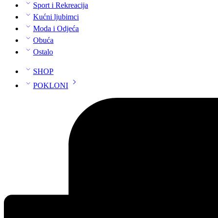
Sport i Rekreacija
Kućni ljubimci
Moda i Odjeća
Obuća
Ostalo
SHOP
POKLONI