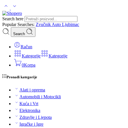
Search here
Popular Searches:
Zvučnik
Auto
Ljubimac
Search
Račun
Kategorije
Kategorije
0
Korpa
Pronađi kategorije
Alati i oprema
Automobili i Motocikli
Kuća i Vrt
Elektronika
Zdravlje i Ljepota
Igračke i Igre