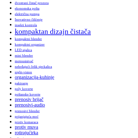
dvostrani čistač prozora
ekonomska pošta
električna pumpa
Inovativno čišćenje
insekti kontrola
kompaktan dizajn čistača
kompaktni blender
kompaktni organizer
LED sijalica
mini blender
motousisivač
nehrđajući čelik sjeckalica
night-vision
organizacija-kuhinje
pakiranje
poly koverte
poštanske koverte
prenosiv brijač
prenosivi-audio
prenosivi blender
prijanjajuća moć
protiv komaraca
protiv muva
rotirajućirka