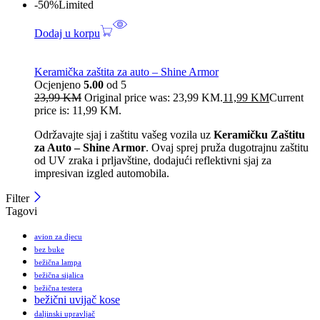
-50%
Limited
Dodaj u korpu
Keramička zaštita za auto – Shine Armor
Ocjenjeno
5.00
od 5
23,99
KM
Original price was: 23,99 KM.
11,99
KM
Current
price is: 11,99 KM.
Održavajte sjaj i zaštitu vašeg vozila uz
Keramičku Zaštitu
za Auto – Shine Armor
. Ovaj sprej pruža dugotrajnu zaštitu
od UV zraka i prljavštine, dodajući reflektivni sjaj za
impresivan izgled automobila.
Filter
Tagovi
avion za djecu
bez buke
bežična lampa
bežična sijalica
bežična testera
bežični uvijač kose
daljinski upravljač