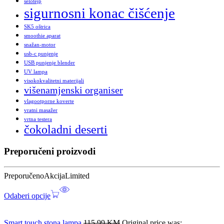
selotejp
sigurnosni konac čišćenje
SK5 oštrica
smoothie aparat
snažan-motor
usb-c punjenje
USB punjenje blender
UV lampa
visokokvalitetni materijali
višenamjenski organiser
vlagootporne koverte
vratni masažer
vrtna testera
čokoladni deserti
Preporučeni proizvodi
Preporučeno
Akcija
Limited
Odaberi opcije
Smart touch stona lampa
115,99
KM
Original price was: