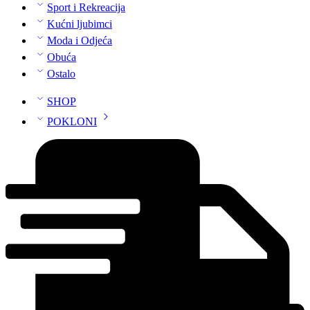
Sport i Rekreacija
Kućni ljubimci
Moda i Odjeća
Obuća
Ostalo
SHOP
POKLONI