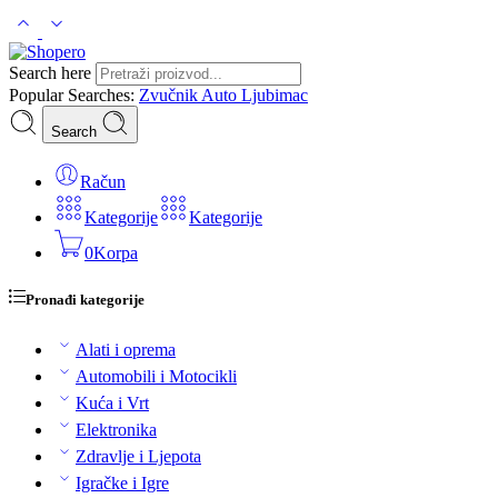
Search here
Popular Searches:
Zvučnik
Auto
Ljubimac
Search
Račun
Kategorije
Kategorije
0
Korpa
Pronađi kategorije
Alati i oprema
Automobili i Motocikli
Kuća i Vrt
Elektronika
Zdravlje i Ljepota
Igračke i Igre