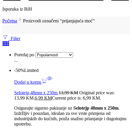
Isporuka iz BiH
Početna
Proizvodi označeni “prijanjajuća moć”
Filter
Poredaj po
...
-50%
Limited
Dodaj u korpu
Selotejp 48mm x 250m
13,99
KM
Original price was:
13,99 KM.
6,99
KM
Current price is: 6,99 KM.
Osigurajte sigurno pakiranje uz
Selotejp 48mm x 250m
.
Izdržljiv i pouzdan, idealan za sve vrste primjena od
industrijskih do kućnih, pruža snažno prianjanje i dugotrajnu
upotrebu.