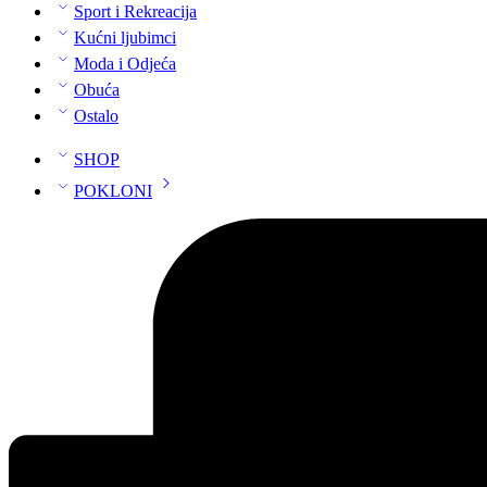
Sport i Rekreacija
Kućni ljubimci
Moda i Odjeća
Obuća
Ostalo
SHOP
POKLONI