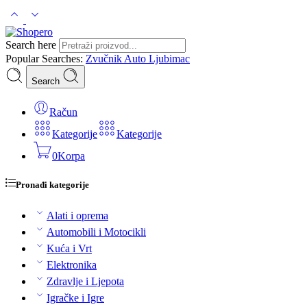
Search here
Popular Searches:
Zvučnik
Auto
Ljubimac
Search
Račun
Kategorije
Kategorije
0
Korpa
Pronađi kategorije
Alati i oprema
Automobili i Motocikli
Kuća i Vrt
Elektronika
Zdravlje i Ljepota
Igračke i Igre