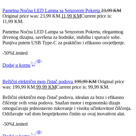
Pametna Noćna LED Lampa sa Senzorom Pokreta
23,99
KM
Original price was: 23,99 KM.
11,99
KM
Current price is:
11,99 KM.
Pametna Noćna LED Lampa sa Senzorom Pokreta, elegantnog
drvenog dizajna, savršena za hodnike, stubišta i spavaće sobe.
Punjiva putem USB Type-C za praktično i efikasno osvjetljenje.
-50%
Limited
Dodaj u korpu
Bežični električni mop čistač podova
199,99
KM
Original price
was: 199,99 KM.
99,99
KM
Current price is: 99,99 KM.
Bežični električni mop čistač podova, idealan za brzo i efikasno
čišćenje svih vrsta podova. Snažan motor i ergonomski dizajn
omogućavaju jednostavno rukovanje i visoku učinkovitost čišćenja.
Održavajte vaš dom besprijekorno čistim uz ovaj inovativni alat.
-50%
Limited