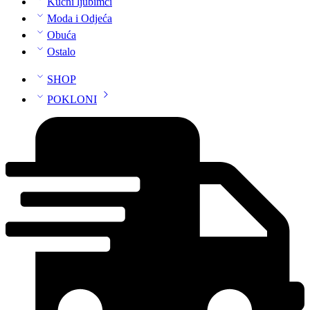
Kućni ljubimci
Moda i Odjeća
Obuća
Ostalo
SHOP
POKLONI