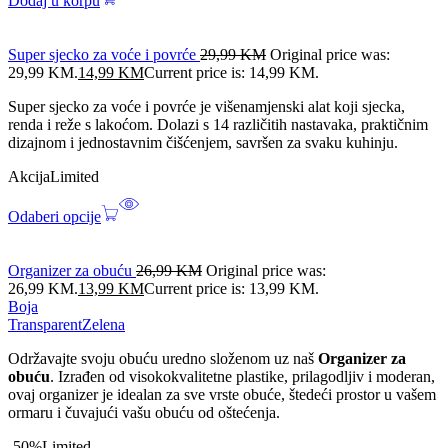
Dodaj u korpu
Super sjecko za voće i povrće
29,99
KM
Original price was:
29,99 KM.
14,99
KM
Current price is: 14,99 KM.
Super sjecko za voće i povrće je višenamjenski alat koji sjecka,
renda i reže s lakoćom. Dolazi s 14 različitih nastavaka, praktičnim
dizajnom i jednostavnim čišćenjem, savršen za svaku kuhinju.
Akcija
Limited
Odaberi opcije
Organizer za obuću
26,99
KM
Original price was:
26,99 KM.
13,99
KM
Current price is: 13,99 KM.
Boja
Transparent
Zelena
Održavajte svoju obuću uredno složenom uz naš
Organizer za
obuću
. Izrađen od visokokvalitetne plastike, prilagodljiv i moderan,
ovaj organizer je idealan za sve vrste obuće, štedeći prostor u vašem
ormaru i čuvajući vašu obuću od oštećenja.
-50%
Limited