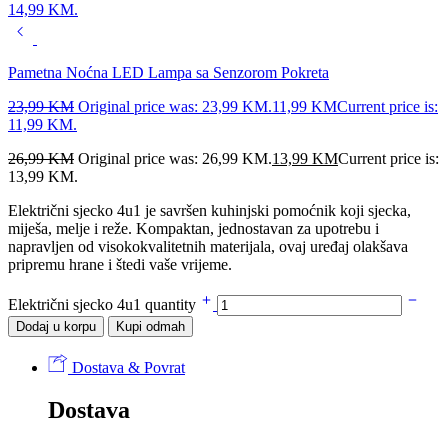
14,99 KM.
Pametna Noćna LED Lampa sa Senzorom Pokreta
23,99
KM
Original price was: 23,99 KM.
11,99
KM
Current price is:
11,99 KM.
26,99
KM
Original price was: 26,99 KM.
13,99
KM
Current price is:
13,99 KM.
Električni sjecko 4u1 je savršen kuhinjski pomoćnik koji sjecka,
miješa, melje i reže. Kompaktan, jednostavan za upotrebu i
napravljen od visokokvalitetnih materijala, ovaj uređaj olakšava
pripremu hrane i štedi vaše vrijeme.
Električni sjecko 4u1 quantity
Dodaj u korpu
Kupi odmah
Dostava & Povrat
Dostava