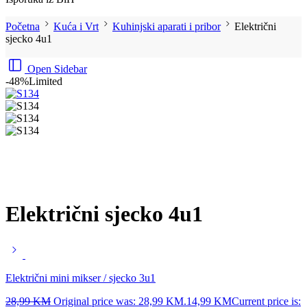
Početna
Kuća i Vrt
Kuhinjski aparati i pribor
Električni
sjecko 4u1
Open Sidebar
-48%
Limited
Električni sjecko 4u1
Električni mini mikser / sjecko 3u1
28,99
KM
Original price was: 28,99 KM.
14,99
KM
Current price is: