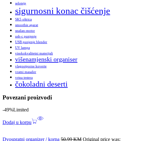
selotejp
sigurnosni konac čišćenje
SK5 oštrica
smoothie aparat
snažan-motor
usb-c punjenje
USB punjenje blender
UV lampa
visokokvalitetni materijali
višenamjenski organiser
vlagootporne koverte
vratni masažer
vrtna testera
čokoladni deserti
Povezani proizvodi
-49%
Limited
Dodaj u korpu
Dvospratni organizer / korpa
50,99
KM
Original price was: