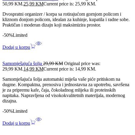
50,99 KM.
25,99
KM
Current price is: 25,99 KM.
Dvospratni organizer / korpa sa rotirajućom gornjom policom i
kliznom donjom policom, idealan za kuhinje, kupatila i radne sobe.
Praktičan i moderan dizajn koji maksimizira prostor.
-50%
Limited
Dodaj u korpu
Samomješajuća šolja
29,99
KM
Original price was:
29,99 KM.
14,99
KM
Current price is: 14,99 KM.
Samomješajuća šolja automatski miješa vaše piće pritiskom na
dugme. Kompaktna, prenosiva i jednostavna za upotrebu, savršena
je za pripremu kafe, čaja, čokoladnog mlijeka ili proteinskih
napitaka. Napravljena od visokokvalitetnih materijala, modernog
dizajna.
-50%
Limited
Dodaj u korpu