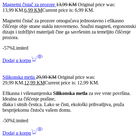
Magnetni čistač za prozore
13,99
KM
Original price was:
13,99 KM.
6,99
KM
Current price is: 6,99 KM.
Magnetni čistač za prozore omogućava jednostavno i efikasno
čišćenje obje strane stakla istovremeno. Snažni magneti, ergonomski
dizajn i izdržljivi materijali čine ga savršenim za temeljito čišćenje
prozora.
-57%
Limited
Dodaj u korpu
Silikonska metla
29,99
KM
Original price was:
29,99 KM.
12,99
KM
Current price is: 12,99 KM.
Efikasna i višenamjenska
Silikonska metla
za sve vrste površina.
Idealna za čišćenje prašine,
dlaka i sitnih čestica. Lako se čisti, ekološki prihvatljiva, pruža
besprijekornu čistoću vašem domu.
-50%
Limited
Dodaj u korpu