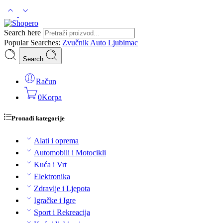
Search here
Popular Searches:
Zvučnik
Auto
Ljubimac
Search
Račun
0
Korpa
Pronađi kategorije
Alati i oprema
Automobili i Motocikli
Kuća i Vrt
Elektronika
Zdravlje i Ljepota
Igračke i Igre
Sport i Rekreacija