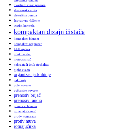
dvostrani čistač prozora
ekonomska pošta
električna pumpa
Inovativno čišćenje
insekti kontrola
kompaktan dizajn čistača
kompaktni blender
kompaktni organizer
LED sijalica
mini blender
motousisivač
nehrđajući čelik sjeckalica
night-vision
organizacija-kuhinje
pakiranje
poly koverte
poštanske koverte
prenosiv brijač
prenosivi-audio
prenosivi blender
prijanjajuća moć
protiv komaraca
protiv muva
rotirajućirka