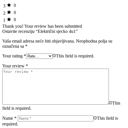
0
3
0
2
0
1
Thank you!
Your review has been submitted
Ostavite recenziju “Električni sjecko 4u1”
Vaša email adresa neće biti objavljivana.
Neophodna polja su
označena sa
*
Your rating
*
This field is required.
Your review
*
This
field is required.
Name
*
This field is
required.