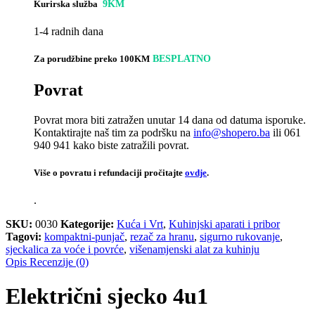
Kurirska služba
9KM
1-4 radnih dana
Za porudžbine preko 100KM
BESPLATNO
Povrat
Povrat mora biti zatražen unutar 14 dana od datuma isporuke.
Kontaktirajte naš tim za podršku na
info@shopero.ba
ili 061
940 941 kako biste zatražili povrat.
Više o povratu i refundaciji pročitajte
ovdje
.
.
SKU:
0030
Kategorije:
Kuća i Vrt
,
Kuhinjski aparati i pribor
Tagovi:
kompaktni-punjač
,
rezač za hranu
,
sigurno rukovanje
,
sjeckalica za voće i povrće
,
višenamjenski alat za kuhinju
Opis
Recenzije (0)
Električni sjecko 4u1