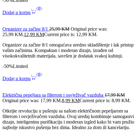
-50%
Limited
Dodaj u korpu
Organizer za začine 8/1
25,99
KM
Original price was:
25,99 KM.
12,99
KM
Current price is: 12,99 KM.
Organizer za začine 8/1 omogućava uredno skladištenje i lak pristup
vašim začinima. Kompaktan i moderan dizajn, izrađen od
visokokvalitetnih materijala, savršen je dodatak svakoj kuhinji.
-50%
Limited
Dodaj u korpu
Električna pepeljara sa filterom i osvježivač vazduha
17,99
KM
Original price was: 17,99 KM.
8,99
KM
Current price is: 8,99 KM.
Otkrijte revoluciju u pušenju sa našom električnom pepeljarom sa
filterom i osvježivačem vazduha. Ovaj uređaj kombinuje samogasivi
dizajn, inteligentnu purifikaciju i moderan izgled kako bi vam pružio
najbolje iskustvo pušenja bez dima. Idealno za dom ili kancelariju.