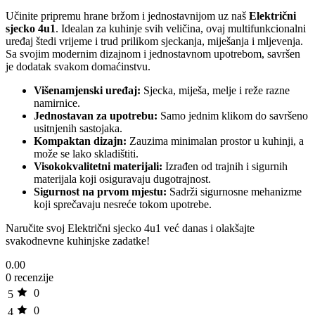
Učinite pripremu hrane bržom i jednostavnijom uz naš
Električni
sjecko 4u1
. Idealan za kuhinje svih veličina, ovaj multifunkcionalni
uređaj štedi vrijeme i trud prilikom sjeckanja, miješanja i mljevenja.
Sa svojim modernim dizajnom i jednostavnom upotrebom, savršen
je dodatak svakom domaćinstvu.
Višenamjenski uređaj:
Sjecka, miješa, melje i reže razne
namirnice.
Jednostavan za upotrebu:
Samo jednim klikom do savršeno
usitnjenih sastojaka.
Kompaktan dizajn:
Zauzima minimalan prostor u kuhinji, a
može se lako skladištiti.
Visokokvalitetni materijali:
Izrađen od trajnih i sigurnih
materijala koji osiguravaju dugotrajnost.
Sigurnost na prvom mjestu:
Sadrži sigurnosne mehanizme
koji sprečavaju nesreće tokom upotrebe.
Naručite svoj Električni sjecko 4u1 već danas i olakšajte
svakodnevne kuhinjske zadatke!
0.00
0 recenzije
0
5
0
4