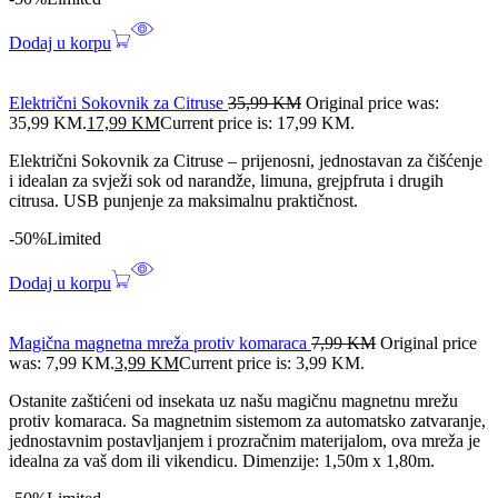
Dodaj u korpu
Električni Sokovnik za Citruse
35,99
KM
Original price was:
35,99 KM.
17,99
KM
Current price is: 17,99 KM.
Električni Sokovnik za Citruse – prijenosni, jednostavan za čišćenje
i idealan za svježi sok od narandže, limuna, grejpfruta i drugih
citrusa. USB punjenje za maksimalnu praktičnost.
-50%
Limited
Dodaj u korpu
Magična magnetna mreža protiv komaraca
7,99
KM
Original price
was: 7,99 KM.
3,99
KM
Current price is: 3,99 KM.
Ostanite zaštićeni od insekata uz našu magičnu magnetnu mrežu
protiv komaraca. Sa magnetnim sistemom za automatsko zatvaranje,
jednostavnim postavljanjem i prozračnim materijalom, ova mreža je
idealna za vaš dom ili vikendicu. Dimenzije: 1,50m x 1,80m.