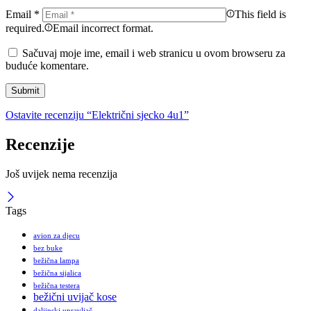
Email
*
This field is
required.
Email incorrect format.
Sačuvaj moje ime, email i web stranicu u ovom browseru za
buduće komentare.
Ostavite recenziju “Električni sjecko 4u1”
Recenzije
Još uvijek nema recenzija
Tags
avion za djecu
bez buke
bežična lampa
bežična sijalica
bežična testera
bežični uvijač kose
daljinski upravljač