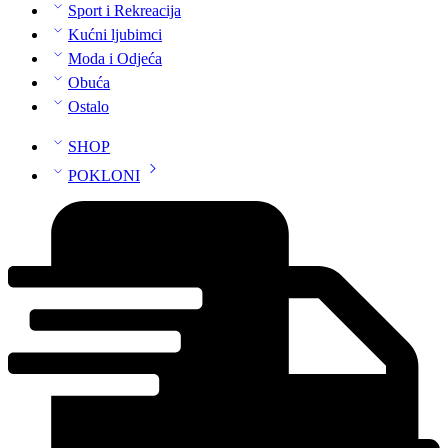
Sport i Rekreacija
Kućni ljubimci
Moda i Odjeća
Obuća
Ostalo
SHOP
POKLONI