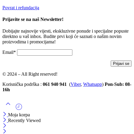
Povrat i refundacija
Prijavite se na naš Newsletter!
Dobijajte najnovije vijesti, ekskluzivne ponude i specijalne popuste
direktno u vaš inbox. Budite prvi koji će saznati o našim novim
proizvodima i promocijama!
Email*
© 2024 – All Right reserved!
Korisnička podrška :
061 940 941
(
Viber
,
Whatsapp
)
Pon-Sub: 08-
16h
Moja korpa
Recently Viewed