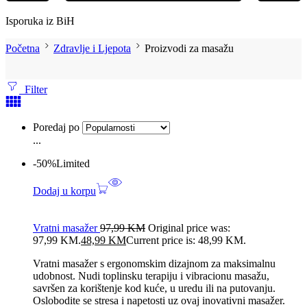
Isporuka iz BiH
Početna
Zdravlje i Ljepota
Proizvodi za masažu
Filter
Poredaj po
...
-50%
Limited
Dodaj u korpu
Vratni masažer
97,99
KM
Original price was:
97,99 KM.
48,99
KM
Current price is: 48,99 KM.
Vratni masažer s ergonomskim dizajnom za maksimalnu
udobnost. Nudi toplinsku terapiju i vibracionu masažu,
savršen za korištenje kod kuće, u uredu ili na putovanju.
Oslobodite se stresa i napetosti uz ovaj inovativni masažer.