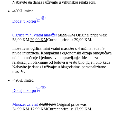
Nabavite ga danas i uživajte u vrhunskoj relaksaciji.
-49%
Limited
Dodaj u korpu
Ogrlica mini vratni masažer
58,99
KM
Original price was:
58,99 KM.
29,99
KM
Current price is: 29,99 KM.
Inovativna ogrlica mini vratni masažer s 4 načina rada i 9
nivoa intenziteta. Kompaktni i ergonomski dizajn omogućava
udobno nošenje i jednostavno upravljanje. Idealan za
relaksaciju i olakšanje od bolova u vratu bilo gdje i bilo kada.
Nabavite je danas i uživajte u blagodatima personalizirane
masaže.
-49%
Limited
Dodaj u korpu
Masažer za vrat
34,99
KM
Original price was:
34,99 KM.
17,99
KM
Current price is: 17,99 KM.