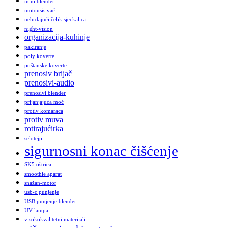
mini blender
motousisivač
nehrđajući čelik sjeckalica
night-vision
organizacija-kuhinje
pakiranje
poly koverte
poštanske koverte
prenosiv brijač
prenosivi-audio
prenosivi blender
prijanjajuća moć
protiv komaraca
protiv muva
rotirajućirka
selotejp
sigurnosni konac čišćenje
SK5 oštrica
smoothie aparat
snažan-motor
usb-c punjenje
USB punjenje blender
UV lampa
visokokvalitetni materijali