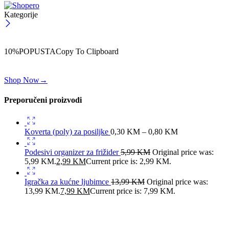
Kategorije
ČEKAJ!
Uzmi svojih -10% na prvu porudžbinu!
10%POPUSTA
Copy To Clipboard
Koristi kod iznad i ostvari 10% popusta na svoju prvu porudžbinu.
Shop Now
→
Preporučeni proizvodi
Koverta (poly) za posiljke
0,30
KM
–
0,80
KM
Podesivi organizer za frižider
5,99
KM
Original price was:
5,99 KM.
2,99
KM
Current price is: 2,99 KM.
Igračka za kućne ljubimce
13,99
KM
Original price was:
13,99 KM.
7,99
KM
Current price is: 7,99 KM.