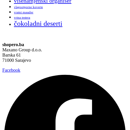
višenamjenski organiser
vlagootporne koverte
vratni masažer
vrtna testera
čokoladni deserti
shopero.ba
Maxano Group d.o.o.
Barska 61
71000 Sarajevo
Facebook