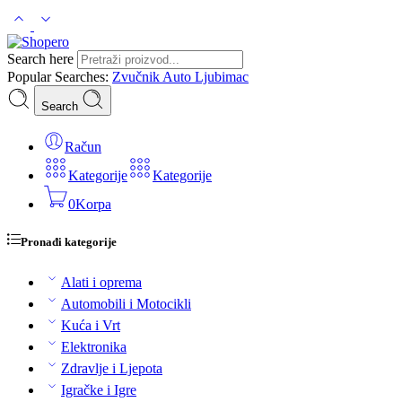
Search here
Popular Searches:
Zvučnik
Auto
Ljubimac
Search
Račun
Kategorije
Kategorije
0
Korpa
Pronađi kategorije
Alati i oprema
Automobili i Motocikli
Kuća i Vrt
Elektronika
Zdravlje i Ljepota
Igračke i Igre