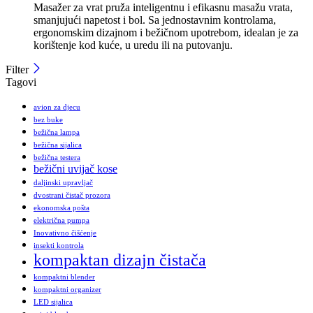
Masažer za vrat pruža inteligentnu i efikasnu masažu vrata,
smanjujući napetost i bol. Sa jednostavnim kontrolama,
ergonomskim dizajnom i bežičnom upotrebom, idealan je za
korištenje kod kuće, u uredu ili na putovanju.
Filter
Tagovi
avion za djecu
bez buke
bežična lampa
bežična sijalica
bežična testera
bežični uvijač kose
daljinski upravljač
dvostrani čistač prozora
ekonomska pošta
električna pumpa
Inovativno čišćenje
insekti kontrola
kompaktan dizajn čistača
kompaktni blender
kompaktni organizer
LED sijalica