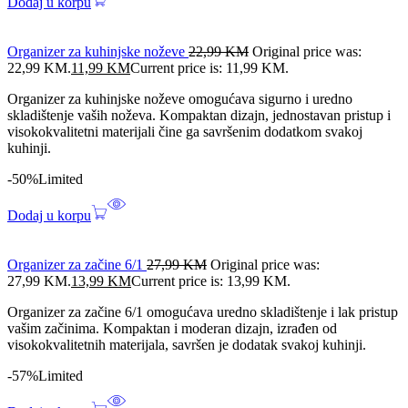
Dodaj u korpu
Organizer za kuhinjske noževe
22,99
KM
Original price was:
22,99 KM.
11,99
KM
Current price is: 11,99 KM.
Organizer za kuhinjske noževe omogućava sigurno i uredno
skladištenje vaših noževa. Kompaktan dizajn, jednostavan pristup i
visokokvalitetni materijali čine ga savršenim dodatkom svakoj
kuhinji.
-50%
Limited
Dodaj u korpu
Organizer za začine 6/1
27,99
KM
Original price was:
27,99 KM.
13,99
KM
Current price is: 13,99 KM.
Organizer za začine 6/1 omogućava uredno skladištenje i lak pristup
vašim začinima. Kompaktan i moderan dizajn, izrađen od
visokokvalitetnih materijala, savršen je dodatak svakoj kuhinji.
-57%
Limited