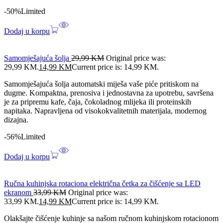
-50%
Limited
Dodaj u korpu
Samomješajuća šolja
29,99
KM
Original price was:
29,99 KM.
14,99
KM
Current price is: 14,99 KM.
Samomješajuća šolja automatski miješa vaše piće pritiskom na
dugme. Kompaktna, prenosiva i jednostavna za upotrebu, savršena
je za pripremu kafe, čaja, čokoladnog mlijeka ili proteinskih
napitaka. Napravljena od visokokvalitetnih materijala, modernog
dizajna.
-56%
Limited
Dodaj u korpu
Ručna kuhinjska rotaciona električna četka za čišćenje sa LED
ekranom
33,99
KM
Original price was:
33,99 KM.
14,99
KM
Current price is: 14,99 KM.
Olakšajte čišćenje kuhinje sa našom ručnom kuhinjskom rotacionom