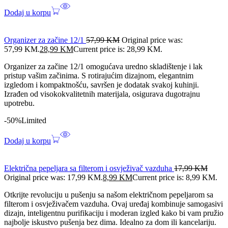
Dodaj u korpu
Organizer za začine 12/1
57,99
KM
Original price was:
57,99 KM.
28,99
KM
Current price is: 28,99 KM.
Organizer za začine 12/1 omogućava uredno skladištenje i lak
pristup vašim začinima. S rotirajućim dizajnom, elegantnim
izgledom i kompaktnošću, savršen je dodatak svakoj kuhinji.
Izrađen od visokokvalitetnih materijala, osigurava dugotrajnu
upotrebu.
-50%
Limited
Dodaj u korpu
Električna pepeljara sa filterom i osvježivač vazduha
17,99
KM
Original price was: 17,99 KM.
8,99
KM
Current price is: 8,99 KM.
Otkrijte revoluciju u pušenju sa našom električnom pepeljarom sa
filterom i osvježivačem vazduha. Ovaj uređaj kombinuje samogasivi
dizajn, inteligentnu purifikaciju i moderan izgled kako bi vam pružio
najbolje iskustvo pušenja bez dima. Idealno za dom ili kancelariju.