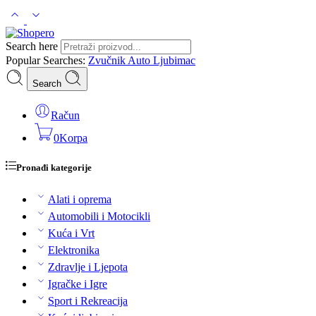
Search here
Popular Searches:
Zvučnik
Auto
Ljubimac
Search
Račun
0
Korpa
Pronađi kategorije
Alati i oprema
Automobili i Motocikli
Kuća i Vrt
Elektronika
Zdravlje i Ljepota
Igračke i Igre
Sport i Rekreacija