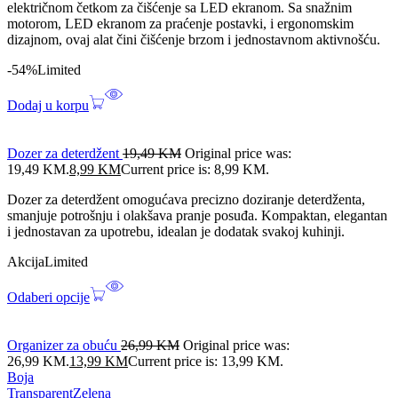
električnom četkom za čišćenje sa LED ekranom. Sa snažnim
motorom, LED ekranom za praćenje postavki, i ergonomskim
dizajnom, ovaj alat čini čišćenje brzom i jednostavnom aktivnošću.
-54%
Limited
Dodaj u korpu
Dozer za deterdžent
19,49
KM
Original price was:
19,49 KM.
8,99
KM
Current price is: 8,99 KM.
Dozer za deterdžent omogućava precizno doziranje deterdženta,
smanjuje potrošnju i olakšava pranje posuđa. Kompaktan, elegantan
i jednostavan za upotrebu, idealan je dodatak svakoj kuhinji.
Akcija
Limited
Odaberi opcije
Organizer za obuću
26,99
KM
Original price was:
26,99 KM.
13,99
KM
Current price is: 13,99 KM.
Boja
Transparent
Zelena