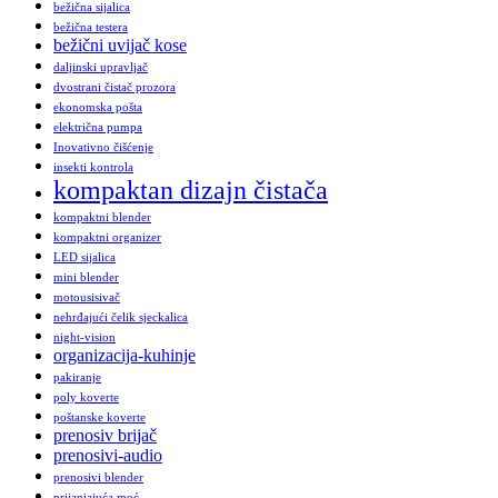
bežična sijalica
bežična testera
bežični uvijač kose
daljinski upravljač
dvostrani čistač prozora
ekonomska pošta
električna pumpa
Inovativno čišćenje
insekti kontrola
kompaktan dizajn čistača
kompaktni blender
kompaktni organizer
LED sijalica
mini blender
motousisivač
nehrđajući čelik sjeckalica
night-vision
organizacija-kuhinje
pakiranje
poly koverte
poštanske koverte
prenosiv brijač
prenosivi-audio
prenosivi blender
prijanjajuća moć