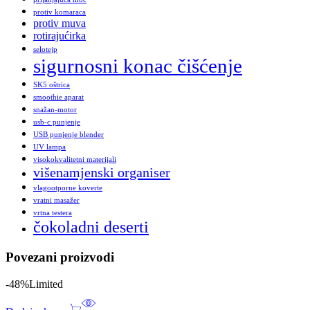
protiv komaraca
protiv muva
rotirajućirka
selotejp
sigurnosni konac čišćenje
SK5 oštrica
smoothie aparat
snažan-motor
usb-c punjenje
USB punjenje blender
UV lampa
visokokvalitetni materijali
višenamjenski organiser
vlagootporne koverte
vratni masažer
vrtna testera
čokoladni deserti
Povezani proizvodi
-48%
Limited