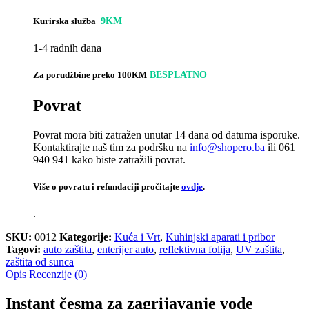
Kurirska služba
9KM
1-4 radnih dana
Za porudžbine preko 100KM
BESPLATNO
Povrat
Povrat mora biti zatražen unutar 14 dana od datuma isporuke.
Kontaktirajte naš tim za podršku na
info@shopero.ba
ili 061
940 941 kako biste zatražili povrat.
Više o povratu i refundaciji pročitajte
ovdje
.
.
SKU:
0012
Kategorije:
Kuća i Vrt
,
Kuhinjski aparati i pribor
Tagovi:
auto zaštita
,
enterijer auto
,
reflektivna folija
,
UV zaštita
,
zaštita od sunca
Opis
Recenzije (0)
Instant česma za zagrijavanje vode