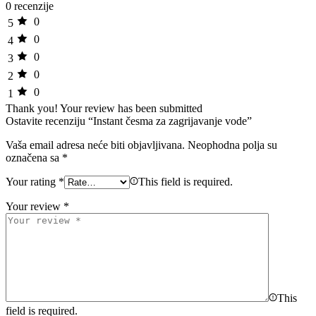
0 recenzije
0
5
0
4
0
3
0
2
0
1
Thank you!
Your review has been submitted
Ostavite recenziju “Instant česma za zagrijavanje vode”
Vaša email adresa neće biti objavljivana.
Neophodna polja su
označena sa
*
Your rating
*
This field is required.
Your review
*
This
field is required.