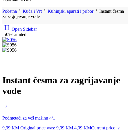
Početna
Kuća i Vrt
Kuhinjski aparati i pribor
Instant česma
za zagrijavanje vode
Open Sidebar
-50%
Limited
Instant česma za zagrijavanje
vode
Podmetači za veš mašinu 4/1
9,99
KM
Original price was: 9,99 KM.
4,99
KM
Current price is: