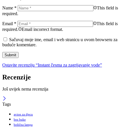
Name
*
This field is
required.
Email
*
This field is
required.
Email incorrect format.
Sačuvaj moje ime, email i web stranicu u ovom browseru za
buduće komentare.
Ostavite recenziju “Instant česma za zagrijavanje vode”
Recenzije
Još uvijek nema recenzija
Tags
avion za djecu
bez buke
bežična lampa