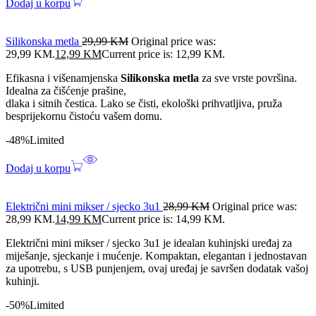
Dodaj u korpu
Silikonska metla
29,99
KM
Original price was:
29,99 KM.
12,99
KM
Current price is: 12,99 KM.
Efikasna i višenamjenska
Silikonska metla
za sve vrste površina.
Idealna za čišćenje prašine,
dlaka i sitnih čestica. Lako se čisti, ekološki prihvatljiva, pruža
besprijekornu čistoću vašem domu.
-48%
Limited
Dodaj u korpu
Električni mini mikser / sjecko 3u1
28,99
KM
Original price was:
28,99 KM.
14,99
KM
Current price is: 14,99 KM.
Električni mini mikser / sjecko 3u1 je idealan kuhinjski uređaj za
miješanje, sjeckanje i mućenje. Kompaktan, elegantan i jednostavan
za upotrebu, s USB punjenjem, ovaj uređaj je savršen dodatak vašoj
kuhinji.
-50%
Limited