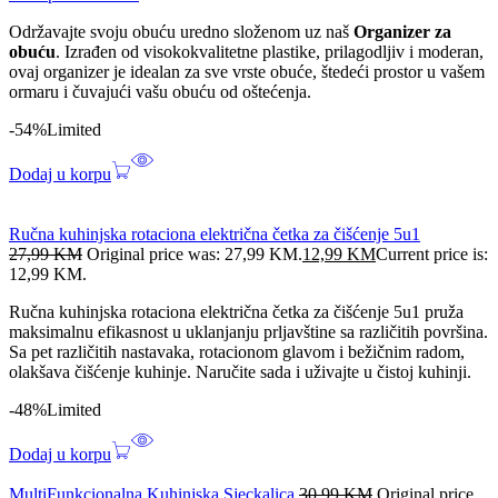
Održavajte svoju obuću uredno složenom uz naš
Organizer za
obuću
. Izrađen od visokokvalitetne plastike, prilagodljiv i moderan,
ovaj organizer je idealan za sve vrste obuće, štedeći prostor u vašem
ormaru i čuvajući vašu obuću od oštećenja.
-54%
Limited
Dodaj u korpu
Ručna kuhinjska rotaciona električna četka za čišćenje 5u1
27,99
KM
Original price was: 27,99 KM.
12,99
KM
Current price is:
12,99 KM.
Ručna kuhinjska rotaciona električna četka za čišćenje 5u1 pruža
maksimalnu efikasnost u uklanjanju prljavštine sa različitih površina.
Sa pet različitih nastavaka, rotacionom glavom i bežičnim radom,
olakšava čišćenje kuhinje. Naručite sada i uživajte u čistoj kuhinji.
-48%
Limited
Dodaj u korpu
MultiFunkcionalna Kuhinjska Sjeckalica
30,99
KM
Original price