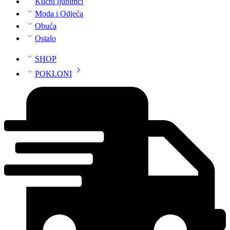
Kućni ljubimci
Moda i Odjeća
Obuća
Ostalo
SHOP
POKLONI