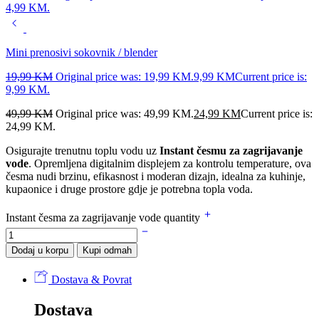
4,99 KM.
Mini prenosivi sokovnik / blender
19,99
KM
Original price was: 19,99 KM.
9,99
KM
Current price is:
9,99 KM.
49,99
KM
Original price was: 49,99 KM.
24,99
KM
Current price is:
24,99 KM.
Osigurajte trenutnu toplu vodu uz
Instant česmu za zagrijavanje
vode
. Opremljena digitalnim displejem za kontrolu temperature, ova
česma nudi brzinu, efikasnost i moderan dizajn, idealna za kuhinje,
kupaonice i druge prostore gdje je potrebna topla voda.
Instant česma za zagrijavanje vode quantity
Dodaj u korpu
Kupi odmah
Dostava & Povrat
Dostava