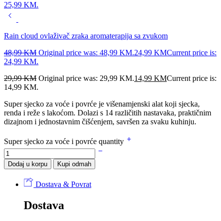
25,99 KM.
Rain cloud ovlaživač zraka aromaterapija sa zvukom
48,99
KM
Original price was: 48,99 KM.
24,99
KM
Current price is:
24,99 KM.
29,99
KM
Original price was: 29,99 KM.
14,99
KM
Current price is:
14,99 KM.
Super sjecko za voće i povrće je višenamjenski alat koji sjecka,
renda i reže s lakoćom. Dolazi s 14 različitih nastavaka, praktičnim
dizajnom i jednostavnim čišćenjem, savršen za svaku kuhinju.
Super sjecko za voće i povrće quantity
Dodaj u korpu
Kupi odmah
Dostava & Povrat
Dostava