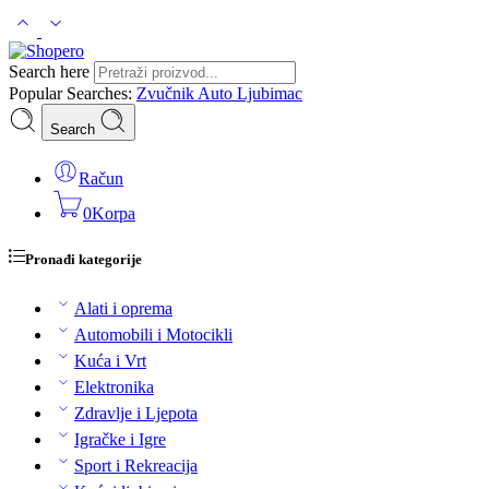
Search here
Popular Searches:
Zvučnik
Auto
Ljubimac
Search
Račun
0
Korpa
Pronađi kategorije
Alati i oprema
Automobili i Motocikli
Kuća i Vrt
Elektronika
Zdravlje i Ljepota
Igračke i Igre
Sport i Rekreacija