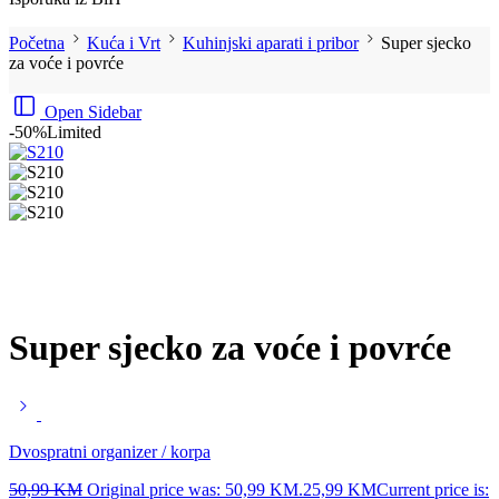
Početna
Kuća i Vrt
Kuhinjski aparati i pribor
Super sjecko
za voće i povrće
Open Sidebar
-50%
Limited
Super sjecko za voće i povrće
Dvospratni organizer / korpa
50,99
KM
Original price was: 50,99 KM.
25,99
KM
Current price is: