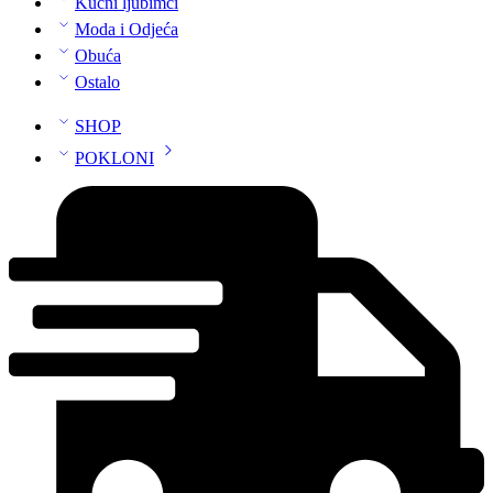
Kućni ljubimci
Moda i Odjeća
Obuća
Ostalo
SHOP
POKLONI