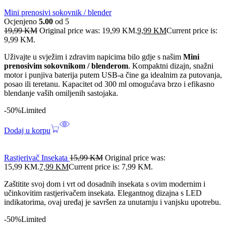
Mini prenosivi sokovnik / blender
Ocjenjeno
5.00
od 5
19,99
KM
Original price was: 19,99 KM.
9,99
KM
Current price is:
9,99 KM.
Uživajte u svježim i zdravim napicima bilo gdje s našim
Mini
prenosivim sokovnikom / blenderom
. Kompaktni dizajn, snažni
motor i punjiva baterija putem USB-a čine ga idealnim za putovanja,
posao ili teretanu. Kapacitet od 300 ml omogućava brzo i efikasno
blendanje vaših omiljenih sastojaka.
-50%
Limited
Dodaj u korpu
Rastjerivač Insekata
15,99
KM
Original price was:
15,99 KM.
7,99
KM
Current price is: 7,99 KM.
Zaštitite svoj dom i vrt od dosadnih insekata s ovim modernim i
učinkovitim rastjerivačem insekata. Elegantnog dizajna s LED
indikatorima, ovaj uređaj je savršen za unutarnju i vanjsku upotrebu.
-50%
Limited