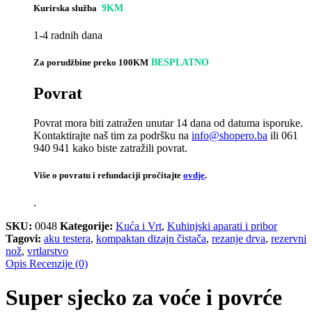
Kurirska služba
9KM
1-4 radnih dana
Za porudžbine preko 100KM
BESPLATNO
Povrat
Povrat mora biti zatražen unutar 14 dana od datuma isporuke.
Kontaktirajte naš tim za podršku na
info@shopero.ba
ili 061
940 941 kako biste zatražili povrat.
Više o povratu i refundaciji pročitajte
ovdje
.
.
SKU:
0048
Kategorije:
Kuća i Vrt
,
Kuhinjski aparati i pribor
Tagovi:
aku testera
,
kompaktan dizajn čistača
,
rezanje drva
,
rezervni
nož
,
vrtlarstvo
Opis
Recenzije (0)
Super sjecko za voće i povrće