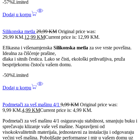
-57%
Limited
Dodaj u korpu
Silikonska metla
29,99
KM
Original price was:
29,99 KM.
12,99
KM
Current price is: 12,99 KM.
Efikasna i višenamjenska
Silikonska metla
za sve vrste površina.
Idealna za čišćenje prašine,
dlaka i sitnih čestica. Lako se čisti, ekološki prihvatljiva, pruža
besprijekornu čistoću vašem domu.
-50%
Limited
Dodaj u korpu
Podmetači za veš mašinu 4/1
9,99
KM
Original price was:
9,99 KM.
4,99
KM
Current price is: 4,99 KM.
Podmetači za veš mašinu 4/1 osiguravaju stabilnost, smanjuju buku i
sprečavaju klizanje vaše veš mašine. Napravljeni od
visokokvalitetnih materijala, jednostavni za instalaciju i odgovaraju
većini veš mašina. Poboljšajte performanse i mir u vašem domu uz