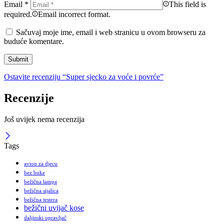
Email
*
This field is
required.
Email incorrect format.
Sačuvaj moje ime, email i web stranicu u ovom browseru za
buduće komentare.
Ostavite recenziju “Super sjecko za voće i povrće”
Recenzije
Još uvijek nema recenzija
Tags
avion za djecu
bez buke
bežična lampa
bežična sijalica
bežična testera
bežični uvijač kose
daljinski upravljač