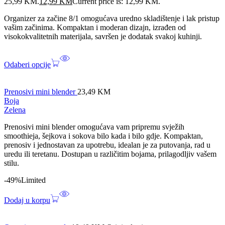
25,99 KM.
12,99
KM
Current price is: 12,99 KM.
Organizer za začine 8/1 omogućava uredno skladištenje i lak pristup
vašim začinima. Kompaktan i moderan dizajn, izrađen od
visokokvalitetnih materijala, savršen je dodatak svakoj kuhinji.
Odaberi opcije
Prenosivi mini blender
23,49
KM
Boja
Zelena
Prenosivi mini blender omogućava vam pripremu svježih
smoothieja, šejkova i sokova bilo kada i bilo gdje. Kompaktan,
prenosiv i jednostavan za upotrebu, idealan je za putovanja, rad u
uredu ili teretanu. Dostupan u različitim bojama, prilagodljiv vašem
stilu.
-49%
Limited
Dodaj u korpu