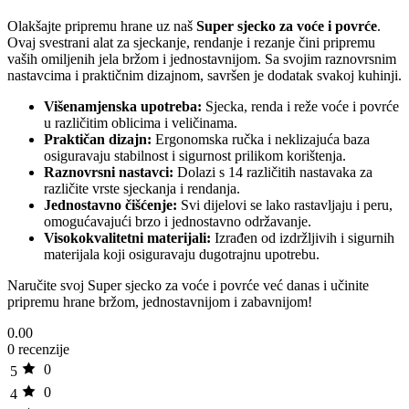
Olakšajte pripremu hrane uz naš
Super sjecko za voće i povrće
.
Ovaj svestrani alat za sjeckanje, rendanje i rezanje čini pripremu
vaših omiljenih jela bržom i jednostavnijom. Sa svojim raznovrsnim
nastavcima i praktičnim dizajnom, savršen je dodatak svakoj kuhinji.
Višenamjenska upotreba:
Sjecka, renda i reže voće i povrće
u različitim oblicima i veličinama.
Praktičan dizajn:
Ergonomska ručka i neklizajuća baza
osiguravaju stabilnost i sigurnost prilikom korištenja.
Raznovrsni nastavci:
Dolazi s 14 različitih nastavaka za
različite vrste sjeckanja i rendanja.
Jednostavno čišćenje:
Svi dijelovi se lako rastavljaju i peru,
omogućavajući brzo i jednostavno održavanje.
Visokokvalitetni materijali:
Izrađen od izdržljivih i sigurnih
materijala koji osiguravaju dugotrajnu upotrebu.
Naručite svoj Super sjecko za voće i povrće već danas i učinite
pripremu hrane bržom, jednostavnijom i zabavnijom!
0.00
0 recenzije
0
5
0
4