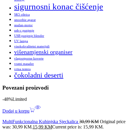
sigurnosni konac čišćenje
SK5 oštrica
smoothie aparat
snažan-motor
usb-c punjenje
USB punjenje blender
UV lampa
visokokvalitetni materijali
višenamjenski organiser
vlagootporne koverte
vratni masažer
vrtna testera
čokoladni deserti
Povezani proizvodi
-48%
Limited
Dodaj u korpu
MultiFunkcionalna Kuhinjska Sjeckalica
30,99
KM
Original price
was: 30,99 KM.
15,99
KM
Current price is: 15,99 KM.