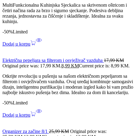
MultiFunkcionalna Kuhinjska Sjeckalica sa skrivenom oštricom i
četiri načina rada za brzo i sigurno sjeckanje. Podesiva debljina
rezanja, jednostavna za čišćenje i skladištenje. Idealna za svaku
kuhinju.
-50%
Limited
Dodaj u korpu
Električna pepeljara sa filterom i osvježivač vazduha
17,99
KM
Original price was: 17,99 KM.
8,99
KM
Current price is: 8,99 KM.
Otkrijte revoluciju u pušenju sa našom električnom pepeljarom sa
filterom i osvježivačem vazduha. Ovaj uređaj kombinuje samogasivi
dizajn, inteligentnu purifikaciju i moderan izgled kako bi vam pružio
najbolje iskustvo pušenja bez dima. Idealno za dom ili kancelariju.
-50%
Limited
Dodaj u korpu
Organizer za začine 8/1
25,99
KM
Original price was: