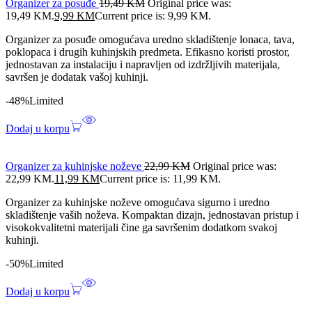
Organizer za posuđe
19,49
KM
Original price was:
19,49 KM.
9,99
KM
Current price is: 9,99 KM.
Organizer za posuđe omogućava uredno skladištenje lonaca, tava,
poklopaca i drugih kuhinjskih predmeta. Efikasno koristi prostor,
jednostavan za instalaciju i napravljen od izdržljivih materijala,
savršen je dodatak vašoj kuhinji.
-48%
Limited
Dodaj u korpu
Organizer za kuhinjske noževe
22,99
KM
Original price was:
22,99 KM.
11,99
KM
Current price is: 11,99 KM.
Organizer za kuhinjske noževe omogućava sigurno i uredno
skladištenje vaših noževa. Kompaktan dizajn, jednostavan pristup i
visokokvalitetni materijali čine ga savršenim dodatkom svakoj
kuhinji.
-50%
Limited
Dodaj u korpu