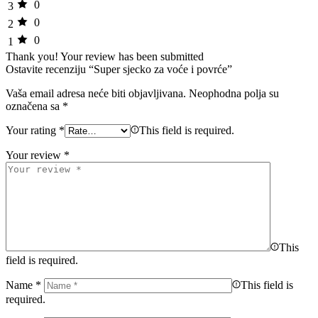
0
3
0
2
0
1
Thank you!
Your review has been submitted
Ostavite recenziju “Super sjecko za voće i povrće”
Vaša email adresa neće biti objavljivana.
Neophodna polja su
označena sa
*
Your rating
*
This field is required.
Your review
*
This
field is required.
Name
*
This field is
required.