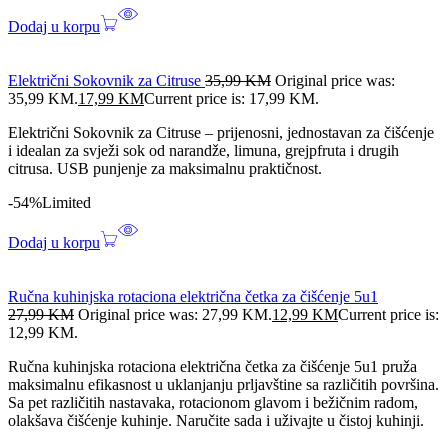
Dodaj u korpu
Električni Sokovnik za Citruse
35,99
KM
Original price was:
35,99 KM.
17,99
KM
Current price is: 17,99 KM.
Električni Sokovnik za Citruse – prijenosni, jednostavan za čišćenje
i idealan za svježi sok od narandže, limuna, grejpfruta i drugih
citrusa. USB punjenje za maksimalnu praktičnost.
-54%
Limited
Dodaj u korpu
Ručna kuhinjska rotaciona električna četka za čišćenje 5u1
27,99
KM
Original price was: 27,99 KM.
12,99
KM
Current price is:
12,99 KM.
Ručna kuhinjska rotaciona električna četka za čišćenje 5u1 pruža
maksimalnu efikasnost u uklanjanju prljavštine sa različitih površina.
Sa pet različitih nastavaka, rotacionom glavom i bežičnim radom,
olakšava čišćenje kuhinje. Naručite sada i uživajte u čistoj kuhinji.