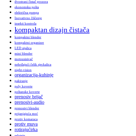
dvostrani čistač prozora
ekonomska pošta
električna pumpa
Inovativno čišćenje
insekti kontrola
kompaktan dizajn čistača
kompaktni blender
kompaktni organizer
LED sijalica
mini blender
motousisivač
nehrđajući čelik sjeckalica
night-vision
organizacija-kuhinje
pakiranje
poly koverte
poštanske koverte
prenosiv brijač
prenosivi-audio
prenosivi blender
prijanjajuća moć
protiv komaraca
protiv muva
rotirajućirka
selotejp