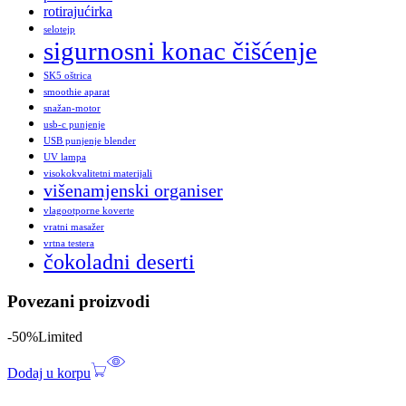
rotirajućirka
selotejp
sigurnosni konac čišćenje
SK5 oštrica
smoothie aparat
snažan-motor
usb-c punjenje
USB punjenje blender
UV lampa
visokokvalitetni materijali
višenamjenski organiser
vlagootporne koverte
vratni masažer
vrtna testera
čokoladni deserti
Povezani proizvodi
-50%
Limited
Dodaj u korpu