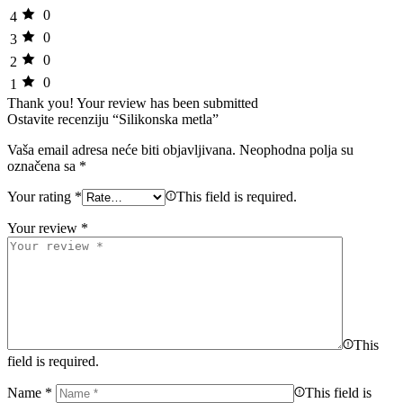
0
4
0
3
0
2
0
1
Thank you!
Your review has been submitted
Ostavite recenziju “Silikonska metla”
Vaša email adresa neće biti objavljivana.
Neophodna polja su
označena sa
*
Your rating
*
This field is required.
Your review
*
This
field is required.
Name
*
This field is