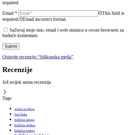
required.
Email
*
This field is
required.
Email incorrect format.
Sačuvaj moje ime, email i web stranicu u ovom browseru za
buduće komentare.
Ostavite recenziju “Silikonska metla”
Recenzije
Još uvijek nema recenzija
Tags
avion za djecu
bez buke
bežična lampa
bežična sijalica
bežična testera