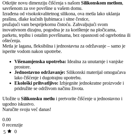
Otkrijte novu dimenziju čišćenja s našom
Silikonskom metlom
,
savršenom za sve površine u vašem domu.
Izrađena od visokokvalitetnog silikona, ova metla lako uklanja
prašinu, dlake kućnih ljubimaca i sitne čestice,
pružajući vam besprijekornu čistoću. Zahvaljujući svom
inovativnom dizajnu, pogodna je za korištenje na pločicama,
parketu, tepihu i ostalim površinama, bez opasnosti od ogrebotina ili
oštećenja.
Metla je lagana, fleksibilna i jednostavna za održavanje – samo je
isperite vodom nakon upotrebe.
Višenamjenska upotreba:
Idealna za unutarnje i vanjske
prostore.
Jednostavno održavanje:
Silikonski materijal omogućava
lako čišćenje i dugotrajnu upotrebu.
Ekološki prihvatljivo:
Izbjegnite jednokratne proizvode i
pridružite se održivom načinu života.
Uložite u
Silikonsku metlu
i pretvorite čišćenje u jednostavno i
ugodno iskustvo.
Naručite svoju već danas!
0.00
0 recenzije
0
5