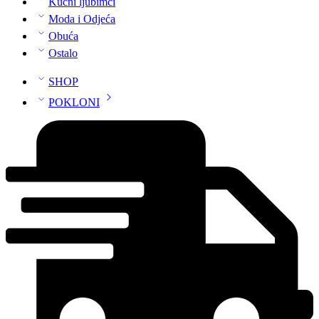
Kućni ljubimci
Moda i Odjeća
Obuća
Ostalo
SHOP
POKLONI