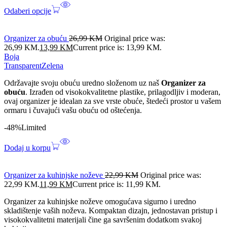
Odaberi opcije
Organizer za obuću
26,99
KM
Original price was:
26,99 KM.
13,99
KM
Current price is: 13,99 KM.
Boja
Transparent
Zelena
Održavajte svoju obuću uredno složenom uz naš
Organizer za
obuću
. Izrađen od visokokvalitetne plastike, prilagodljiv i moderan,
ovaj organizer je idealan za sve vrste obuće, štedeći prostor u vašem
ormaru i čuvajući vašu obuću od oštećenja.
-48%
Limited
Dodaj u korpu
Organizer za kuhinjske noževe
22,99
KM
Original price was:
22,99 KM.
11,99
KM
Current price is: 11,99 KM.
Organizer za kuhinjske noževe omogućava sigurno i uredno
skladištenje vaših noževa. Kompaktan dizajn, jednostavan pristup i
visokokvalitetni materijali čine ga savršenim dodatkom svakoj