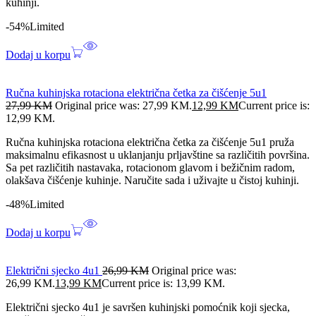
kuhinji.
-54%
Limited
Dodaj u korpu
Ručna kuhinjska rotaciona električna četka za čišćenje 5u1
27,99
KM
Original price was: 27,99 KM.
12,99
KM
Current price is:
12,99 KM.
Ručna kuhinjska rotaciona električna četka za čišćenje 5u1 pruža
maksimalnu efikasnost u uklanjanju prljavštine sa različitih površina.
Sa pet različitih nastavaka, rotacionom glavom i bežičnim radom,
olakšava čišćenje kuhinje. Naručite sada i uživajte u čistoj kuhinji.
-48%
Limited
Dodaj u korpu
Električni sjecko 4u1
26,99
KM
Original price was:
26,99 KM.
13,99
KM
Current price is: 13,99 KM.
Električni sjecko 4u1 je savršen kuhinjski pomoćnik koji sjecka,