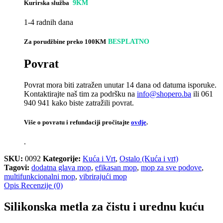
Kurirska služba
9KM
1-4 radnih dana
Za porudžbine preko 100KM
BESPLATNO
Povrat
Povrat mora biti zatražen unutar 14 dana od datuma isporuke.
Kontaktirajte naš tim za podršku na
info@shopero.ba
ili 061
940 941 kako biste zatražili povrat.
Više o povratu i refundaciji pročitajte
ovdje
.
.
SKU:
0092
Kategorije:
Kuća i Vrt
,
Ostalo (Kuća i vrt)
Tagovi:
dodatna glava mop
,
efikasan mop
,
mop za sve podove
,
multifunkcionalni mop
,
vibrirajući mop
Opis
Recenzije (0)
Silikonska metla za čistu i urednu kuću