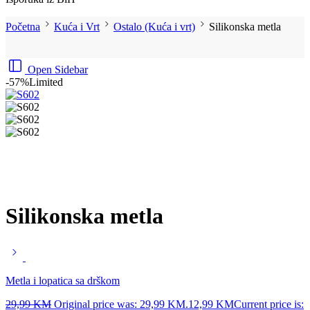
Početna
Kuća i Vrt
Ostalo (Kuća i vrt)
Silikonska metla
Open Sidebar
-57%
Limited
Silikonska metla
Metla i lopatica sa drškom
29,99
KM
Original price was: 29,99 KM.
12,99
KM
Current price is: