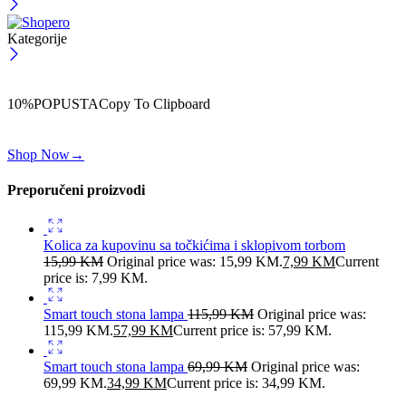
Kategorije
ČEKAJ!
Uzmi svojih -10% na prvu porudžbinu!
10%POPUSTA
Copy To Clipboard
Koristi kod iznad i ostvari 10% popusta na svoju prvu porudžbinu.
Shop Now
→
Preporučeni proizvodi
Kolica za kupovinu sa točkićima i sklopivom torbom
15,99
KM
Original price was: 15,99 KM.
7,99
KM
Current
price is: 7,99 KM.
Smart touch stona lampa
115,99
KM
Original price was:
115,99 KM.
57,99
KM
Current price is: 57,99 KM.
Smart touch stona lampa
69,99
KM
Original price was:
69,99 KM.
34,99
KM
Current price is: 34,99 KM.