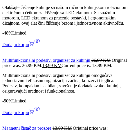
Olakšajte čišćenje kuhinje sa našom ručnom kuhinjskom rotacionom
električnom četkom za čišćenje sa LED ekranom. Sa snažnim
motorom, LED ekranom za praćenje postavki, i ergonomskim
dizajnom, ovaj alat čini čišćenje brzom i jednostavnom aktivnošću.
-48%
Limited
Dodaj u korpu
Multifunkcionalni podesivi organizer za kuhinju
26,99
KM
Original
price was: 26,99 KM.
13,99
KM
Current price is: 13,99 KM.
Multifunkcionalni podesivi organizer za kuhinju omogućava
jednostavnu i efikasnu organizaciju začina, konzervi i teglica.
Podesiv, kompaktan i stabilan, savršen je dodatak svakoj kuhinji,
osiguravajući urednost i funkcionalnost.
-50%
Limited
Dodaj u korpu
Magnetni čistač za prozore
13,99
KM
Original price was: