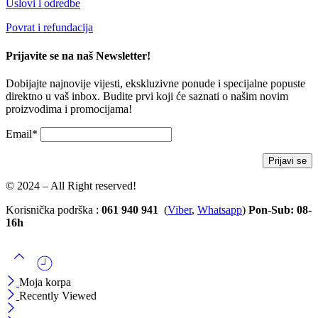
Uslovi i odredbe
Povrat i refundacija
Prijavite se na naš Newsletter!
Dobijajte najnovije vijesti, ekskluzivne ponude i specijalne popuste
direktno u vaš inbox. Budite prvi koji će saznati o našim novim
proizvodima i promocijama!
Email*
© 2024 – All Right reserved!
Korisnička podrška :
061 940 941
(
Viber
,
Whatsapp
)
Pon-Sub: 08-
16h
Moja korpa
Recently Viewed