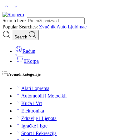
Search here
Popular Searches:
Zvučnik
Auto
Ljubimac
Search
Račun
0
Korpa
Pronađi kategorije
Alati i oprema
Automobili i Motocikli
Kuća i Vrt
Elektronika
Zdravlje i Ljepota
Igračke i Igre
Sport i Rekreacija