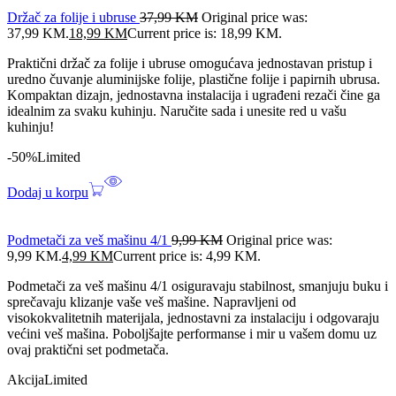
Držač za folije i ubruse
37,99
KM
Original price was:
37,99 KM.
18,99
KM
Current price is: 18,99 KM.
Praktični držač za folije i ubruse omogućava jednostavan pristup i
uredno čuvanje aluminijske folije, plastične folije i papirnih ubrusa.
Kompaktan dizajn, jednostavna instalacija i ugrađeni rezači čine ga
idealnim za svaku kuhinju. Naručite sada i unesite red u vašu
kuhinju!
-50%
Limited
Dodaj u korpu
Podmetači za veš mašinu 4/1
9,99
KM
Original price was:
9,99 KM.
4,99
KM
Current price is: 4,99 KM.
Podmetači za veš mašinu 4/1 osiguravaju stabilnost, smanjuju buku i
sprečavaju klizanje vaše veš mašine. Napravljeni od
visokokvalitetnih materijala, jednostavni za instalaciju i odgovaraju
većini veš mašina. Poboljšajte performanse i mir u vašem domu uz
ovaj praktični set podmetača.
Akcija
Limited