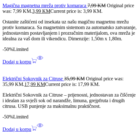
Magična magnetna mreža protiv komaraca
7,99
KM
Original price
was: 7,99 KM.
3,99
KM
Current price is: 3,99 KM.
Ostanite zaštićeni od insekata uz našu magičnu magnetnu mrežu
protiv komaraca. Sa magnetnim sistemom za automatsko zatvaranje,
jednostavnim postavljanjem i prozračnim materijalom, ova mreža je
idealna za vaš dom ili vikendicu. Dimenzije: 1,50m x 1,80m.
-50%
Limited
Dodaj u korpu
Električni Sokovnik za Citruse
35,99
KM
Original price was:
35,99 KM.
17,99
KM
Current price is: 17,99 KM.
Električni Sokovnik za Citruse – prijenosni, jednostavan za čišćenje
i idealan za svježi sok od narandže, limuna, grejpfruta i drugih
citrusa. USB punjenje za maksimalnu praktičnost.
-50%
Limited
Dodaj u korpu