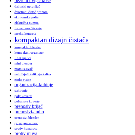
bežični uvijač kose
daljinski upravljač
dvostrani čistač prozora
ekonomska pošta
električna pumpa
Inovativno čišćenje
insekti kontrola
kompaktan dizajn čistača
kompaktni blender
kompaktni organizer
LED sijalica
mini blender
motousisivač
nehrđajući čelik sjeckalica
night-vision
organizacija-kuhinje
pakiranje
poly koverte
poštanske koverte
prenosiv brijač
prenosivi-audio
prenosivi blender
prijanjajuća moć
protiv komaraca
protiv muva