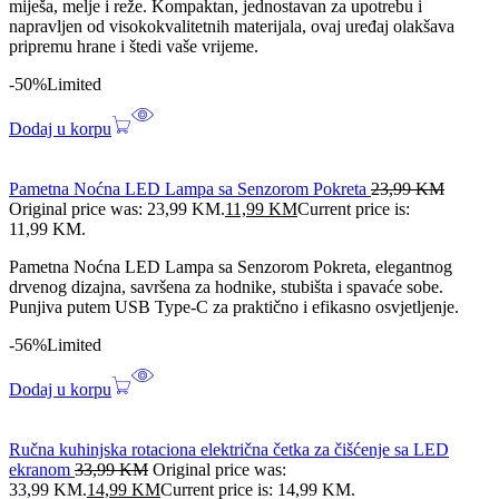
miješa, melje i reže. Kompaktan, jednostavan za upotrebu i
napravljen od visokokvalitetnih materijala, ovaj uređaj olakšava
pripremu hrane i štedi vaše vrijeme.
-50%
Limited
Dodaj u korpu
Pametna Noćna LED Lampa sa Senzorom Pokreta
23,99
KM
Original price was: 23,99 KM.
11,99
KM
Current price is:
11,99 KM.
Pametna Noćna LED Lampa sa Senzorom Pokreta, elegantnog
drvenog dizajna, savršena za hodnike, stubišta i spavaće sobe.
Punjiva putem USB Type-C za praktično i efikasno osvjetljenje.
-56%
Limited
Dodaj u korpu
Ručna kuhinjska rotaciona električna četka za čišćenje sa LED
ekranom
33,99
KM
Original price was:
33,99 KM.
14,99
KM
Current price is: 14,99 KM.