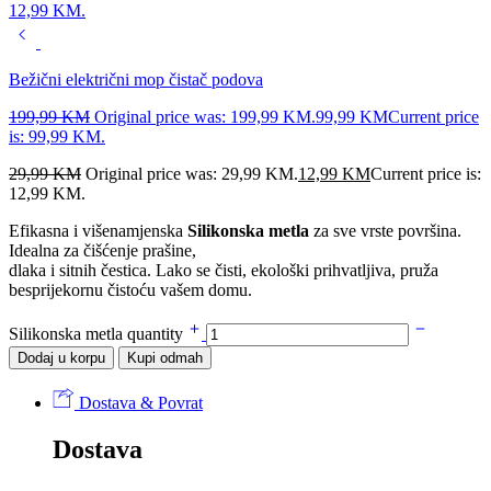
12,99 KM.
Bežični električni mop čistač podova
199,99
KM
Original price was: 199,99 KM.
99,99
KM
Current price
is: 99,99 KM.
29,99
KM
Original price was: 29,99 KM.
12,99
KM
Current price is:
12,99 KM.
Efikasna i višenamjenska
Silikonska metla
za sve vrste površina.
Idealna za čišćenje prašine,
dlaka i sitnih čestica. Lako se čisti, ekološki prihvatljiva, pruža
besprijekornu čistoću vašem domu.
Silikonska metla quantity
Dodaj u korpu
Kupi odmah
Dostava & Povrat
Dostava