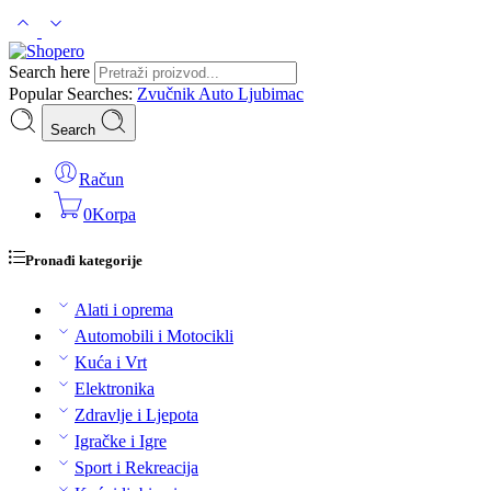
Search here
Popular Searches:
Zvučnik
Auto
Ljubimac
Search
Račun
0
Korpa
Pronađi kategorije
Alati i oprema
Automobili i Motocikli
Kuća i Vrt
Elektronika
Zdravlje i Ljepota
Igračke i Igre
Sport i Rekreacija