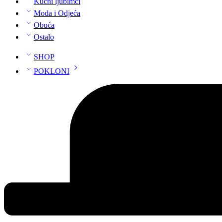
Kućni ljubimci
Moda i Odjeća
Obuća
Ostalo
SHOP
POKLONI