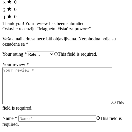
0
3
0
2
0
1
Thank you!
Your review has been submitted
Ostavite recenziju “Magnetni čistač za prozore”
Vaša email adresa neće biti objavljivana.
Neophodna polja su
označena sa
*
Your rating
*
This field is required.
Your review
*
This
field is required.
Name
*
This field is
required.