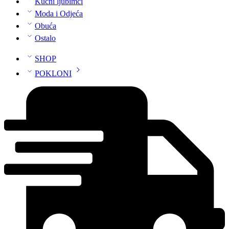
Kućni ljubimci
Moda i Odjeća
Obuća
Ostalo
SHOP
POKLONI