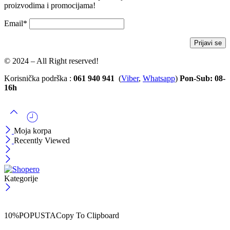
proizvodima i promocijama!
Email*
© 2024 – All Right reserved!
Korisnička podrška :
061 940 941
(
Viber
,
Whatsapp
)
Pon-Sub: 08-
16h
Moja korpa
Recently Viewed
Kategorije
ČEKAJ!
Uzmi svojih -10% na prvu porudžbinu!
10%POPUSTA
Copy To Clipboard