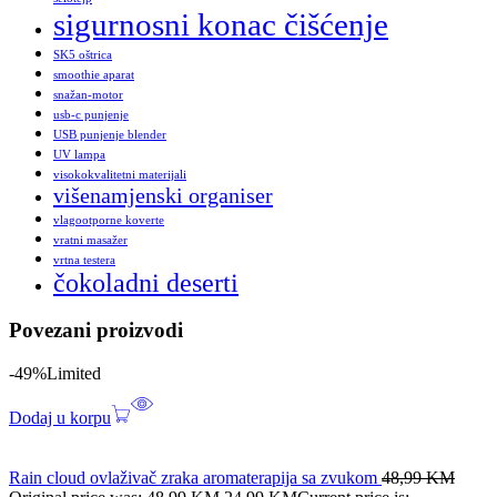
sigurnosni konac čišćenje
SK5 oštrica
smoothie aparat
snažan-motor
usb-c punjenje
USB punjenje blender
UV lampa
visokokvalitetni materijali
višenamjenski organiser
vlagootporne koverte
vratni masažer
vrtna testera
čokoladni deserti
Povezani proizvodi
-49%
Limited
Dodaj u korpu
Rain cloud ovlaživač zraka aromaterapija sa zvukom
48,99
KM