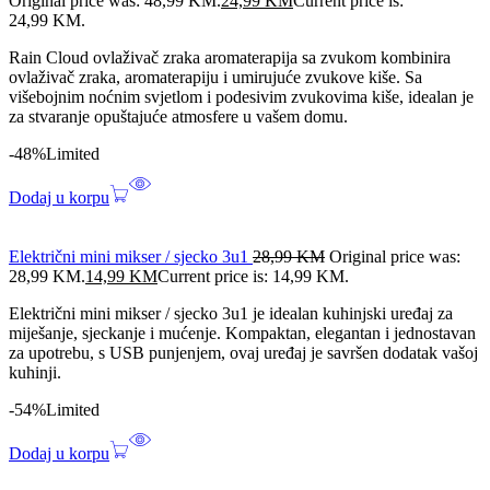
Original price was: 48,99 KM.
24,99
KM
Current price is:
24,99 KM.
Rain Cloud ovlaživač zraka aromaterapija sa zvukom kombinira
ovlaživač zraka, aromaterapiju i umirujuće zvukove kiše. Sa
višebojnim noćnim svjetlom i podesivim zvukovima kiše, idealan je
za stvaranje opuštajuće atmosfere u vašem domu.
-48%
Limited
Dodaj u korpu
Električni mini mikser / sjecko 3u1
28,99
KM
Original price was:
28,99 KM.
14,99
KM
Current price is: 14,99 KM.
Električni mini mikser / sjecko 3u1 je idealan kuhinjski uređaj za
miješanje, sjeckanje i mućenje. Kompaktan, elegantan i jednostavan
za upotrebu, s USB punjenjem, ovaj uređaj je savršen dodatak vašoj
kuhinji.
-54%
Limited
Dodaj u korpu