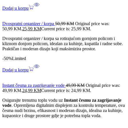
Dodaj u korpu
Dvospratni organizer / korpa
50,99
KM
Original price was:
50,99 KM.
25,99
KM
Current price is: 25,99 KM.
Dvospratni organizer / korpa sa rotirajućom gornjom policom i
kliznom donjom policom, idealan za kuhinje, kupatila i radne sobe.
Praktičan i moderan dizajn koji maksimizira prostor.
-50%
Limited
Dodaj u korpu
Instant česma za zagrijavanje vode
49,99
KM
Original price was:
49,99 KM.
24,99
KM
Current price is: 24,99 KM.
Osigurajte trenutnu toplu vodu uz
Instant česmu za zagrijavanje
vode
. Opremljena digitalnim displejem za kontrolu temperature, ova
česma nudi brzinu, efikasnost i moderan dizajn, idealna za kuhinje,
kupaonice i druge prostore gdje je potrebna topla voda.