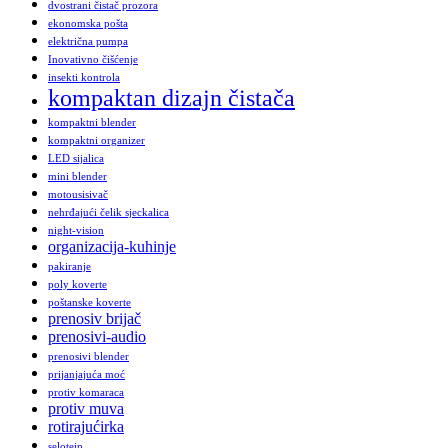
dvostrani čistač prozora
ekonomska pošta
električna pumpa
Inovativno čišćenje
insekti kontrola
kompaktan dizajn čistača
kompaktni blender
kompaktni organizer
LED sijalica
mini blender
motousisivač
nehrđajući čelik sjeckalica
night-vision
organizacija-kuhinje
pakiranje
poly koverte
poštanske koverte
prenosiv brijač
prenosivi-audio
prenosivi blender
prijanjajuća moć
protiv komaraca
protiv muva
rotirajućirka
selotejp