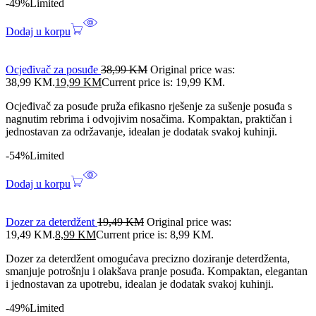
-49%
Limited
Dodaj u korpu
Ocjeđivač za posuđe
38,99
KM
Original price was:
38,99 KM.
19,99
KM
Current price is: 19,99 KM.
Ocjeđivač za posuđe pruža efikasno rješenje za sušenje posuđa s
nagnutim rebrima i odvojivim nosačima. Kompaktan, praktičan i
jednostavan za održavanje, idealan je dodatak svakoj kuhinji.
-54%
Limited
Dodaj u korpu
Dozer za deterdžent
19,49
KM
Original price was:
19,49 KM.
8,99
KM
Current price is: 8,99 KM.
Dozer za deterdžent omogućava precizno doziranje deterdženta,
smanjuje potrošnju i olakšava pranje posuđa. Kompaktan, elegantan
i jednostavan za upotrebu, idealan je dodatak svakoj kuhinji.
-49%
Limited