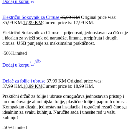
Dodaj u korpu
Električni Sokovnik za Citruse
35,99
KM
Original price was:
35,99 KM.
17,99
KM
Current price is: 17,99 KM.
Električni Sokovnik za Citruse – prijenosni, jednostavan za čišćenje
i idealan za svježi sok od narandže, limuna, grejpfruta i drugih
citrusa. USB punjenje za maksimalnu praktičnost.
-50%
Limited
Dodaj u korpu
Držač za folije i ubruse
37,99
KM
Original price was:
37,99 KM.
18,99
KM
Current price is: 18,99 KM.
Praktični držač za folije i ubruse omogućava jednostavan pristup i
uredno čuvanje aluminijske folije, plastične folije i papirnih ubrusa.
Kompaktan dizajn, jednostavna instalacija i ugrađeni rezači čine ga
idealnim za svaku kuhinju. Naručite sada i unesite red u vašu
kuhinju!
-50%
Limited