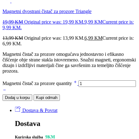
Magnetni dvostrani čistač za prozore Triangle
19,99
KM
Original price was: 19,99 KM.
9,99
KM
Current price is:
9,99 KM.
13,99
KM
Original price was: 13,99 KM.
6,99
KM
Current price is:
6,99 KM.
Magnetni čistač za prozore omogućava jednostavno i efikasno
čišćenje obje strane stakla istovremeno. Snažni magneti, ergonomski
dizajn i izdržljivi materijali čine ga savršenim za temeljito čišćenje
prozora.
Magnetni čistač za prozore quantity
Dodaj u korpu
Kupi odmah
Dostava & Povrat
Dostava
Kurirska služba
9KM