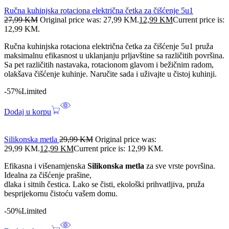
Ručna kuhinjska rotaciona električna četka za čišćenje 5u1
27,99
KM
Original price was: 27,99 KM.
12,99
KM
Current price is:
12,99 KM.
Ručna kuhinjska rotaciona električna četka za čišćenje 5u1 pruža
maksimalnu efikasnost u uklanjanju prljavštine sa različitih površina.
Sa pet različitih nastavaka, rotacionom glavom i bežičnim radom,
olakšava čišćenje kuhinje. Naručite sada i uživajte u čistoj kuhinji.
-57%
Limited
Dodaj u korpu
Silikonska metla
29,99
KM
Original price was:
29,99 KM.
12,99
KM
Current price is: 12,99 KM.
Efikasna i višenamjenska
Silikonska metla
za sve vrste površina.
Idealna za čišćenje prašine,
dlaka i sitnih čestica. Lako se čisti, ekološki prihvatljiva, pruža
besprijekornu čistoću vašem domu.
-50%
Limited