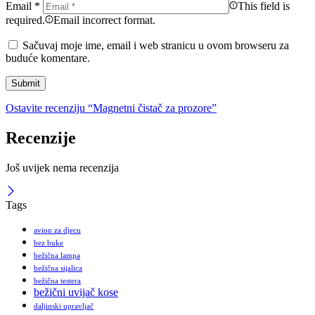
Email
*
This field is
required.
Email incorrect format.
Sačuvaj moje ime, email i web stranicu u ovom browseru za
buduće komentare.
Ostavite recenziju “Magnetni čistač za prozore”
Recenzije
Još uvijek nema recenzija
Tags
avion za djecu
bez buke
bežična lampa
bežična sijalica
bežična testera
bežični uvijač kose
daljinski upravljač