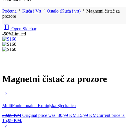
Početna
Kuća i Vrt
Ostalo (Kuća i vrt)
Magnetni čistač za
prozore
Open Sidebar
-50%
Limited
Magnetni čistač za prozore
MultiFunkcionalna Kuhinjska Sjeckalica
30,99
KM
Original price was: 30,99 KM.
15,99
KM
Current price is:
15,99 KM.