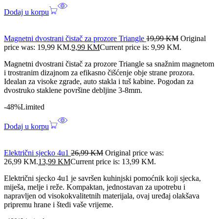
Dodaj u korpu
Magnetni dvostrani čistač za prozore Triangle
19,99
KM
Original
price was: 19,99 KM.
9,99
KM
Current price is: 9,99 KM.
Magnetni dvostrani čistač za prozore Triangle sa snažnim magnetom
i trostranim dizajnom za efikasno čišćenje obje strane prozora.
Idealan za visoke zgrade, auto stakla i tuš kabine. Pogodan za
dvostruko staklene površine debljine 3-8mm.
-48%
Limited
Dodaj u korpu
Električni sjecko 4u1
26,99
KM
Original price was:
26,99 KM.
13,99
KM
Current price is: 13,99 KM.
Električni sjecko 4u1 je savršen kuhinjski pomoćnik koji sjecka,
miješa, melje i reže. Kompaktan, jednostavan za upotrebu i
napravljen od visokokvalitetnih materijala, ovaj uređaj olakšava
pripremu hrane i štedi vaše vrijeme.