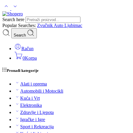
Search here
Popular Searches:
Zvučnik
Auto
Ljubimac
Search
Račun
0
Korpa
Pronađi kategorije
Alati i oprema
Automobili i Motocikli
Kuća i Vrt
Elektronika
Zdravlje i Ljepota
Igračke i Igre
Sport i Rekreacija