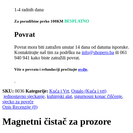
1-4 radnih dana
Za porudžbine preko 100KM
BESPLATNO
Povrat
Povrat mora biti zatražen unutar 14 dana od datuma isporuke.
Kontaktirajte naš tim za podršku na
info@shopero.ba
ili 061
940 941 kako biste zatražili povrat.
Više o povratu i refundaciji pročitajte
ovdje
.
.
SKU:
0036
Kategorije:
Kuća i Vrt
,
Ostalo (Kuća i vrt)
jednostavno sjeckanje
,
kuhinjski alat
,
sigurnosni konac čišćenje
,
sjecko za povrće
Opis
Recenzije (0)
Magnetni čistač za prozore