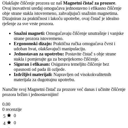
Olakšajte čišćenje prozora uz naš
Magnetni čistač za prozore
.
Ovaj inovativni uređaj omogućava jednostavno i efikasno čišćenje
obje strane stakla istovremeno, zahvaljujući snažnim magnetima.
Dizajniran za praktičnost i lakoću upotrebe, ovaj čistač je idealno
rješenje za sve vrste prozora.
Snažni magneti:
Omogućavaju čišćenje unutrašnje i vanjske
strane prozora istovremeno.
Ergonomski dizajn:
Praktična ručka omogućava čvrst i
udoban hvat, olakšavajući manipulaciju.
Jednostavan za upotrebu:
Postavite čistač s obje strane
stakla i pomjerajte ga za besprijekorno čišćenje.
Siguran i efikasan:
Osigurava temeljito čišćenje bez
opasnosti od pada ili ozljede.
Izdržljivi materijali:
Napravljen od visokokvalitetnih
materijala za dugotrajnu upotrebu.
Naručite svoj Magnetni čistač za prozore već danas i učinite čišćenje
prozora bržim i jednostavnijim!
0.00
0 recenzije
0
5
0
4