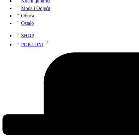
Kućni ljubimci
Moda i Odjeća
Obuća
Ostalo
SHOP
POKLONI