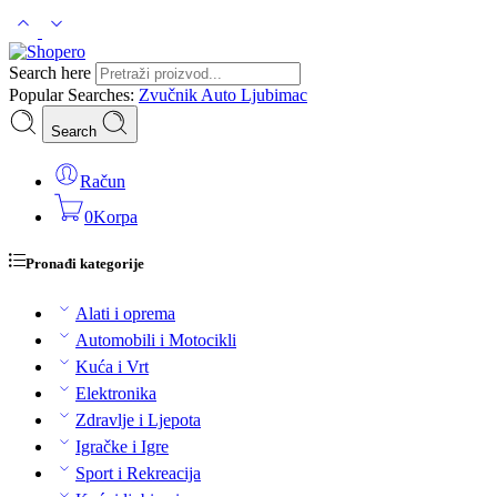
Search here
Popular Searches:
Zvučnik
Auto
Ljubimac
Search
Račun
0
Korpa
Pronađi kategorije
Alati i oprema
Automobili i Motocikli
Kuća i Vrt
Elektronika
Zdravlje i Ljepota
Igračke i Igre
Sport i Rekreacija