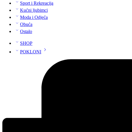
Sport i Rekreacija
Kućni ljubimci
Moda i Odjeća
Obuća
Ostalo
SHOP
POKLONI