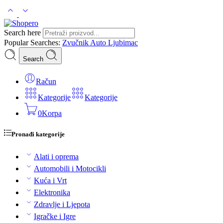
Search here
Popular Searches:
Zvučnik
Auto
Ljubimac
Search
Račun
Kategorije
Kategorije
0
Korpa
Pronađi kategorije
Alati i oprema
Automobili i Motocikli
Kuća i Vrt
Elektronika
Zdravlje i Ljepota
Igračke i Igre