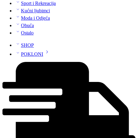
Sport i Rekreacija
Kućni ljubimci
Moda i Odjeća
Obuća
Ostalo
SHOP
POKLONI