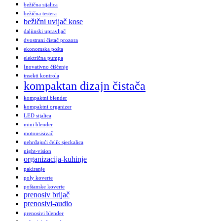
bežična sijalica
bežična testera
bežični uvijač kose
daljinski upravljač
dvostrani čistač prozora
ekonomska pošta
električna pumpa
Inovativno čišćenje
insekti kontrola
kompaktan dizajn čistača
kompaktni blender
kompaktni organizer
LED sijalica
mini blender
motousisivač
nehrđajući čelik sjeckalica
night-vision
organizacija-kuhinje
pakiranje
poly koverte
poštanske koverte
prenosiv brijač
prenosivi-audio
prenosivi blender