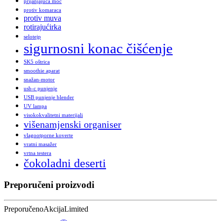
prijanjajuća moć
protiv komaraca
protiv muva
rotirajućirka
selotejp
sigurnosni konac čišćenje
SK5 oštrica
smoothie aparat
snažan-motor
usb-c punjenje
USB punjenje blender
UV lampa
visokokvalitetni materijali
višenamjenski organiser
vlagootporne koverte
vratni masažer
vrtna testera
čokoladni deserti
Preporučeni proizvodi
Preporučeno
Akcija
Limited