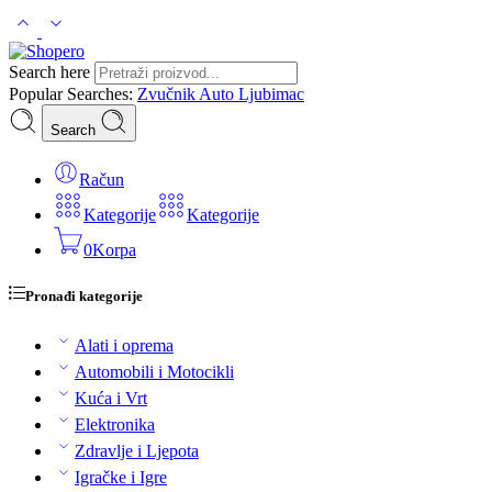
Search here
Popular Searches:
Zvučnik
Auto
Ljubimac
Search
Račun
Kategorije
Kategorije
0
Korpa
Pronađi kategorije
Alati i oprema
Automobili i Motocikli
Kuća i Vrt
Elektronika
Zdravlje i Ljepota
Igračke i Igre