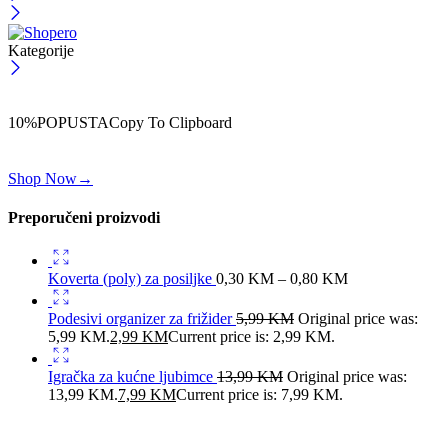
Kategorije
ČEKAJ!
Uzmi svojih -10% na prvu porudžbinu!
10%POPUSTA
Copy To Clipboard
Koristi kod iznad i ostvari 10% popusta na svoju prvu porudžbinu.
Shop Now
→
Preporučeni proizvodi
Koverta (poly) za posiljke
0,30
KM
–
0,80
KM
Podesivi organizer za frižider
5,99
KM
Original price was:
5,99 KM.
2,99
KM
Current price is: 2,99 KM.
Igračka za kućne ljubimce
13,99
KM
Original price was:
13,99 KM.
7,99
KM
Current price is: 7,99 KM.