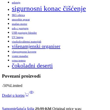
selotejp
sigurnosni konac čišćenje
SK5 oštrica
smoothie aparat
snažan-motor
usb-c punjenje
USB punjenje blender
UV lampa
visokokvalitetni materijali
višenamjenski organiser
vlagootporne koverte
vratni masažer
vrtna testera
čokoladni deserti
Povezani proizvodi
-50%
Limited
Dodaj u korpu
Samomješajuća šolja
29,99
KM
Original price was: