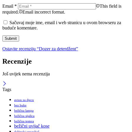
Email
*
This field is
required.
Email incorrect format.
Sačuvaj moje ime, email i web stranicu u ovom browseru za
buduće komentare.
Ostavite recenziju “Dozer za deterdžent”
Recenzije
Još uvijek nema recenzija
Tags
avion za djecu
bez buke
bežična lampa
bežična sijalica
bežična testera
bežični uvijač kose
daljinski upravljač