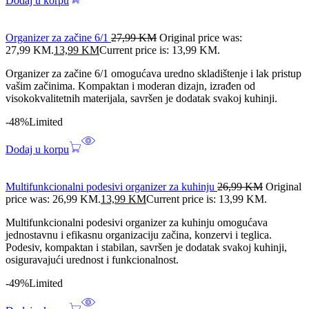
Dodaj u korpu
Organizer za začine 6/1
27,99
KM
Original price was:
27,99 KM.
13,99
KM
Current price is: 13,99 KM.
Organizer za začine 6/1 omogućava uredno skladištenje i lak pristup
vašim začinima. Kompaktan i moderan dizajn, izrađen od
visokokvalitetnih materijala, savršen je dodatak svakoj kuhinji.
-48%
Limited
Dodaj u korpu
Multifunkcionalni podesivi organizer za kuhinju
26,99
KM
Original
price was: 26,99 KM.
13,99
KM
Current price is: 13,99 KM.
Multifunkcionalni podesivi organizer za kuhinju omogućava
jednostavnu i efikasnu organizaciju začina, konzervi i teglica.
Podesiv, kompaktan i stabilan, savršen je dodatak svakoj kuhinji,
osiguravajući urednost i funkcionalnost.
-49%
Limited