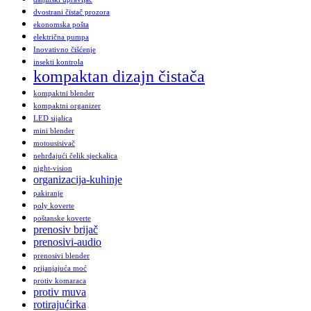
dvostrani čistač prozora
ekonomska pošta
električna pumpa
Inovativno čišćenje
insekti kontrola
kompaktan dizajn čistača
kompaktni blender
kompaktni organizer
LED sijalica
mini blender
motousisivač
nehrđajući čelik sjeckalica
night-vision
organizacija-kuhinje
pakiranje
poly koverte
poštanske koverte
prenosiv brijač
prenosivi-audio
prenosivi blender
prijanjajuća moć
protiv komaraca
protiv muva
rotirajućirka