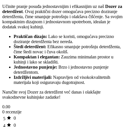
Učinite pranje posuđa jednostavnijim i efikasnijim uz naš
Dozer za
deterdžent
. Ovaj praktični dozer omogućava precizno doziranje
deterdženta, čime smanjuje potrošnju i olakšava čišćenje. Sa svojim
kompaktnim dizajnom i jednostavnom upotrebom, idealan je
dodatak svakoj kuhinji.
Praktičan dizajn:
Lako se koristi, omogućava precizno
doziranje deterdženta bez nereda.
Štedi deterdžent:
Efikasno smanjuje potrošnju deterdženta,
čime štedi novac i čuva okoliš.
Kompaktan i elegantan:
Zauzima minimalan prostor u
kuhinji i lako se skladišti.
Jednostavno punjenje:
Brzo i jednostavno punjenje
deterdžentom.
Izdržljivi materijali:
Napravljen od visokokvalitetnih
materijala koji osiguravaju dugotrajnost.
Naručite svoj Dozer za deterdžent već danas i olakšajte
svakodnevne kuhinjske zadatke!
0.00
0 recenzije
0
5
0
4