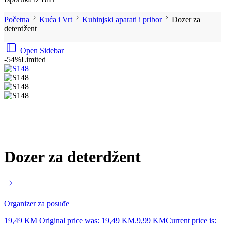
Početna
Kuća i Vrt
Kuhinjski aparati i pribor
Dozer za
deterdžent
Open Sidebar
-54%
Limited
Dozer za deterdžent
Organizer za posuđe
19,49
KM
Original price was: 19,49 KM.
9,99
KM
Current price is: