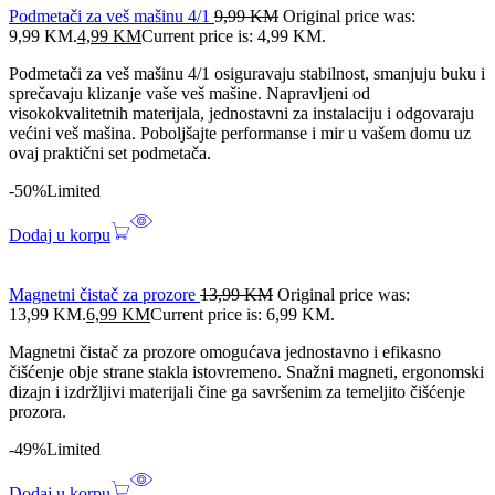
Podmetači za veš mašinu 4/1
9,99
KM
Original price was:
9,99 KM.
4,99
KM
Current price is: 4,99 KM.
Podmetači za veš mašinu 4/1 osiguravaju stabilnost, smanjuju buku i
sprečavaju klizanje vaše veš mašine. Napravljeni od
visokokvalitetnih materijala, jednostavni za instalaciju i odgovaraju
većini veš mašina. Poboljšajte performanse i mir u vašem domu uz
ovaj praktični set podmetača.
-50%
Limited
Dodaj u korpu
Magnetni čistač za prozore
13,99
KM
Original price was:
13,99 KM.
6,99
KM
Current price is: 6,99 KM.
Magnetni čistač za prozore omogućava jednostavno i efikasno
čišćenje obje strane stakla istovremeno. Snažni magneti, ergonomski
dizajn i izdržljivi materijali čine ga savršenim za temeljito čišćenje
prozora.
-49%
Limited
Dodaj u korpu