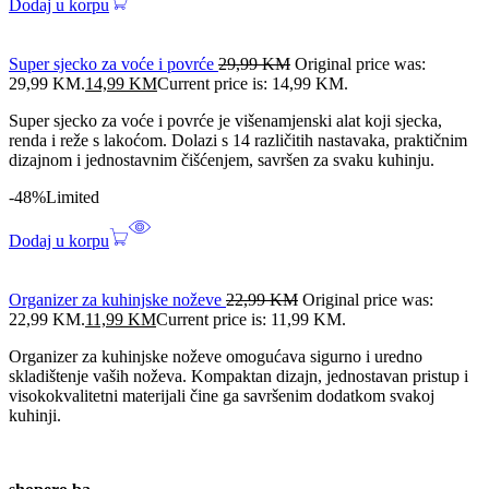
Dodaj u korpu
Super sjecko za voće i povrće
29,99
KM
Original price was:
29,99 KM.
14,99
KM
Current price is: 14,99 KM.
Super sjecko za voće i povrće je višenamjenski alat koji sjecka,
renda i reže s lakoćom. Dolazi s 14 različitih nastavaka, praktičnim
dizajnom i jednostavnim čišćenjem, savršen za svaku kuhinju.
-48%
Limited
Dodaj u korpu
Organizer za kuhinjske noževe
22,99
KM
Original price was:
22,99 KM.
11,99
KM
Current price is: 11,99 KM.
Organizer za kuhinjske noževe omogućava sigurno i uredno
skladištenje vaših noževa. Kompaktan dizajn, jednostavan pristup i
visokokvalitetni materijali čine ga savršenim dodatkom svakoj
kuhinji.