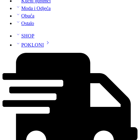
Kućni ljubimci
Moda i Odjeća
Obuća
Ostalo
SHOP
POKLONI