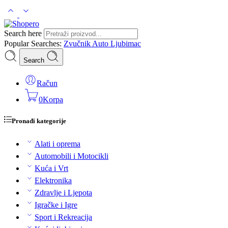
Search here
Popular Searches:
Zvučnik
Auto
Ljubimac
Search
Račun
0
Korpa
Pronađi kategorije
Alati i oprema
Automobili i Motocikli
Kuća i Vrt
Elektronika
Zdravlje i Ljepota
Igračke i Igre
Sport i Rekreacija