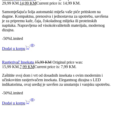
29,99 KM.
14,99
KM
Current price is: 14,99 KM.
Samomješajuća šolja automatski miješa vaše piće pritiskom na
dugme. Kompaktna, prenosiva i jednostavna za upotrebu, savršena
je za pripremu kafe, čaja, čokoladnog mlijeka ili proteinskih
napitaka. Napravljena od visokokvalitetnih materijala, modernog
dizajna.
-50%
Limited
Dodaj u korpu
Rastjerivač Insekata
15,99
KM
Original price was:
15,99 KM.
7,99
KM
Current price is: 7,99 KM.
Zaštitite svoj dom i vrt od dosadnih insekata s ovim modernim i
učinkovitim rastjerivačem insekata. Elegantnog dizajna s LED
indikatorima, ovaj uređaj je savršen za unutarnju i vanjsku upotrebu.
-50%
Limited
Dodaj u korpu