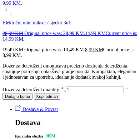
9,99 KM.
Električni mini mikser / sjecko 3u1
28,99
KM
Original price was: 28,99 KM.
14,99
KM
Current price is:
14,99 KM.
19,49
KM
Original price was: 19,49 KM.
8,99
KM
Current price is:
8,99 KM.
Dozer za deterdžent omogućava precizno doziranje deterdženta,
smanjuje potrošnju i olakšava pranje posuđa. Kompaktan, elegantan
i jednostavan za upotrebu, idealan je dodatak svakoj kuhinji.
Dozer za deterdžent quantity
Dodaj u korpu
Kupi odmah
Dostava & Povrat
Dostava
Kurirska služba
9KM