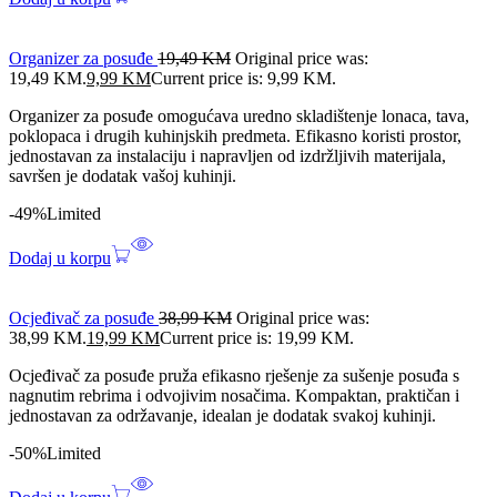
Organizer za posuđe
19,49
KM
Original price was:
19,49 KM.
9,99
KM
Current price is: 9,99 KM.
Organizer za posuđe omogućava uredno skladištenje lonaca, tava,
poklopaca i drugih kuhinjskih predmeta. Efikasno koristi prostor,
jednostavan za instalaciju i napravljen od izdržljivih materijala,
savršen je dodatak vašoj kuhinji.
-49%
Limited
Dodaj u korpu
Ocjeđivač za posuđe
38,99
KM
Original price was:
38,99 KM.
19,99
KM
Current price is: 19,99 KM.
Ocjeđivač za posuđe pruža efikasno rješenje za sušenje posuđa s
nagnutim rebrima i odvojivim nosačima. Kompaktan, praktičan i
jednostavan za održavanje, idealan je dodatak svakoj kuhinji.
-50%
Limited