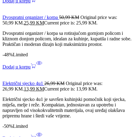
Dodaj u korpu
Dvospratni organizer / korpa
50,99
KM
Original price was:
50,99 KM.
25,99
KM
Current price is: 25,99 KM.
Dvospratni organizer / korpa sa rotirajućom gornjom policom i
kliznom donjom policom, idealan za kuhinje, kupatila i radne sobe.
Praktičan i moderan dizajn koji maksimizira prostor.
-48%
Limited
Dodaj u korpu
Električni sjecko 4u1
26,99
KM
Original price was:
26,99 KM.
13,99
KM
Current price is: 13,99 KM.
Električni sjecko 4u1 je savršen kuhinjski pomoćnik koji sjecka,
miješa, melje i reže. Kompaktan, jednostavan za upotrebu i
napravljen od visokokvalitetnih materijala, ovaj uređaj olakšava
pripremu hrane i štedi vaše vrijeme.
-50%
Limited