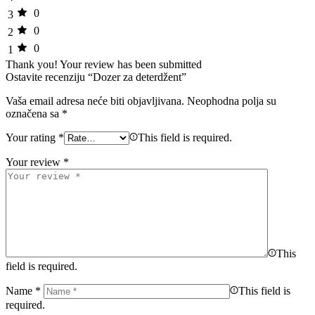
0
3
0
2
0
1
Thank you!
Your review has been submitted
Ostavite recenziju “Dozer za deterdžent”
Vaša email adresa neće biti objavljivana.
Neophodna polja su
označena sa
*
Your rating
*
This field is required.
Your review
*
This
field is required.
Name
*
This field is
required.