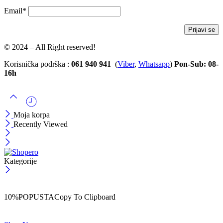
Email*
© 2024 – All Right reserved!
Korisnička podrška :
061 940 941
(
Viber
,
Whatsapp
)
Pon-Sub: 08-
16h
Moja korpa
Recently Viewed
Kategorije
ČEKAJ!
Uzmi svojih -10% na prvu porudžbinu!
10%POPUSTA
Copy To Clipboard
Koristi kod iznad i ostvari 10% popusta na svoju prvu porudžbinu.