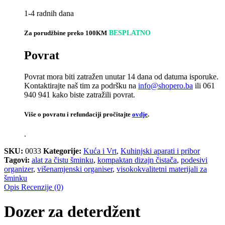
1-4 radnih dana
Za porudžbine preko 100KM
BESPLATNO
Povrat
Povrat mora biti zatražen unutar 14 dana od datuma isporuke.
Kontaktirajte naš tim za podršku na
info@shopero.ba
ili 061
940 941 kako biste zatražili povrat.
Više o povratu i refundaciji pročitajte
ovdje
.
.
SKU:
0033
Kategorije:
Kuća i Vrt
,
Kuhinjski aparati i pribor
Tagovi:
alat za čistu šminku
,
kompaktan dizajn čistača
,
podesivi
organizer
,
višenamjenski organiser
,
visokokvalitetni materijali za
šminku
Opis
Recenzije (0)
Dozer za deterdžent