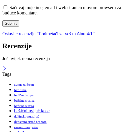
Sačuvaj moje ime, email i web stranicu u ovom browseru za
buduće komentare.
Ostavite recenziju “Podmetači za veš mašinu 4/1”
Recenzije
Još uvijek nema recenzija
Tags
avion za djecu
bez buke
bežična lampa
bežična sijalica
bežična testera
bežični uvijač kose
daljinski upravljač
dvostrani čistač prozora
ekonomska pošta