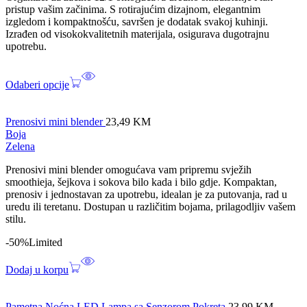
pristup vašim začinima. S rotirajućim dizajnom, elegantnim
izgledom i kompaktnošću, savršen je dodatak svakoj kuhinji.
Izrađen od visokokvalitetnih materijala, osigurava dugotrajnu
upotrebu.
Odaberi opcije
Prenosivi mini blender
23,49
KM
Boja
Zelena
Prenosivi mini blender omogućava vam pripremu svježih
smoothieja, šejkova i sokova bilo kada i bilo gdje. Kompaktan,
prenosiv i jednostavan za upotrebu, idealan je za putovanja, rad u
uredu ili teretanu. Dostupan u različitim bojama, prilagodljiv vašem
stilu.
-50%
Limited
Dodaj u korpu
Pametna Noćna LED Lampa sa Senzorom Pokreta
23,99
KM