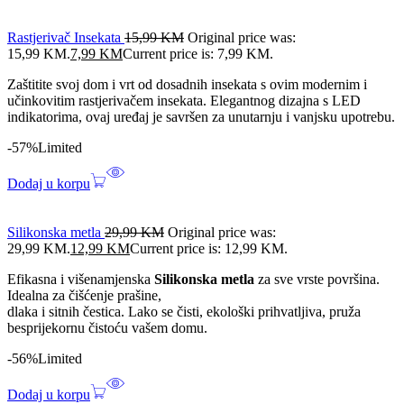
Rastjerivač Insekata
15,99
KM
Original price was:
15,99 KM.
7,99
KM
Current price is: 7,99 KM.
Zaštitite svoj dom i vrt od dosadnih insekata s ovim modernim i
učinkovitim rastjerivačem insekata. Elegantnog dizajna s LED
indikatorima, ovaj uređaj je savršen za unutarnju i vanjsku upotrebu.
-57%
Limited
Dodaj u korpu
Silikonska metla
29,99
KM
Original price was:
29,99 KM.
12,99
KM
Current price is: 12,99 KM.
Efikasna i višenamjenska
Silikonska metla
za sve vrste površina.
Idealna za čišćenje prašine,
dlaka i sitnih čestica. Lako se čisti, ekološki prihvatljiva, pruža
besprijekornu čistoću vašem domu.
-56%
Limited
Dodaj u korpu