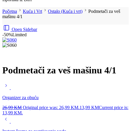
Početna
Kuća i Vrt
Ostalo (Kuća i vrt)
Podmetači za veš
mašinu 4/1
Open Sidebar
-50%
Limited
Podmetači za veš mašinu 4/1
Organizer za obuću
26,99
KM
Original price was: 26,99 KM.
13,99
KM
Current price is:
13,99 KM.