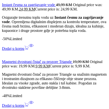
Instant česma za zagrijavanje vode
49,99
KM
Original price was:
49,99 KM.
24,99
KM
Current price is: 24,99 KM.
Osigurajte trenutnu toplu vodu uz
Instant česmu za zagrijavanje
vode
. Opremljena digitalnim displejem za kontrolu temperature, ova
česma nudi brzinu, efikasnost i moderan dizajn, idealna za kuhinje,
kupaonice i druge prostore gdje je potrebna topla voda.
-50%
Limited
Dodaj u korpu
Magnetni dvostrani čistač za prozore Triangle
19,99
KM
Original
price was: 19,99 KM.
9,99
KM
Current price is: 9,99 KM.
Magnetni dvostrani čistač za prozore Triangle sa snažnim magnetom
i trostranim dizajnom za efikasno čišćenje obje strane prozora.
Idealan za visoke zgrade, auto stakla i tuš kabine. Pogodan za
dvostruko staklene površine debljine 3-8mm.
-48%
Limited
Dodaj u korpu