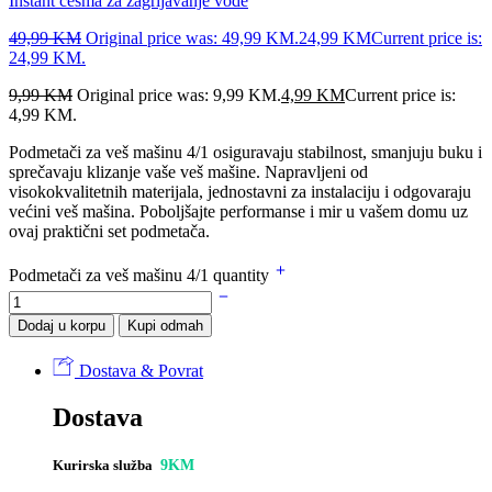
Instant česma za zagrijavanje vode
49,99
KM
Original price was: 49,99 KM.
24,99
KM
Current price is:
24,99 KM.
9,99
KM
Original price was: 9,99 KM.
4,99
KM
Current price is:
4,99 KM.
Podmetači za veš mašinu 4/1 osiguravaju stabilnost, smanjuju buku i
sprečavaju klizanje vaše veš mašine. Napravljeni od
visokokvalitetnih materijala, jednostavni za instalaciju i odgovaraju
većini veš mašina. Poboljšajte performanse i mir u vašem domu uz
ovaj praktični set podmetača.
Podmetači za veš mašinu 4/1 quantity
Dodaj u korpu
Kupi odmah
Dostava & Povrat
Dostava
Kurirska služba
9KM