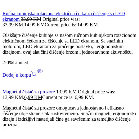
Ručna kuhinjska rotaciona električna četka za čišćenje sa LED
ekranom
33,99
KM
Original price was:
33,99 KM.
14,99
KM
Current price is: 14,99 KM.
Olakšajte čišćenje kuhinje sa našom ručnom kuhinjskom rotacionom
električnom četkom za čišćenje sa LED ekranom. Sa snažnim
motorom, LED ekranom za praćenje postavki, i ergonomskim
dizajnom, ovaj alat čini čišćenje brzom i jednostavnom aktivnošću.
-50%
Limited
Dodaj u korpu
Magnetni čistač za prozore
13,99
KM
Original price was:
13,99 KM.
6,99
KM
Current price is: 6,99 KM.
Magnetni čistač za prozore omogućava jednostavno i efikasno
čišćenje obje strane stakla istovremeno. Snažni magneti, ergonomski
dizajn i izdržljivi materijali čine ga savršenim za temeljito čišćenje
prozora.