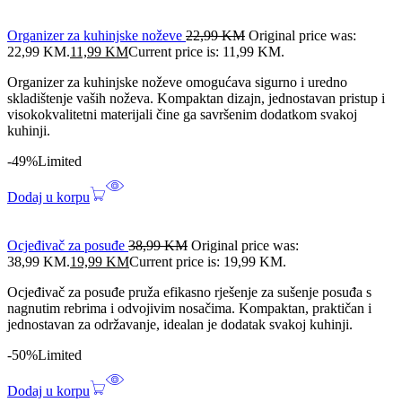
Organizer za kuhinjske noževe
22,99
KM
Original price was:
22,99 KM.
11,99
KM
Current price is: 11,99 KM.
Organizer za kuhinjske noževe omogućava sigurno i uredno
skladištenje vaših noževa. Kompaktan dizajn, jednostavan pristup i
visokokvalitetni materijali čine ga savršenim dodatkom svakoj
kuhinji.
-49%
Limited
Dodaj u korpu
Ocjeđivač za posuđe
38,99
KM
Original price was:
38,99 KM.
19,99
KM
Current price is: 19,99 KM.
Ocjeđivač za posuđe pruža efikasno rješenje za sušenje posuđa s
nagnutim rebrima i odvojivim nosačima. Kompaktan, praktičan i
jednostavan za održavanje, idealan je dodatak svakoj kuhinji.
-50%
Limited
Dodaj u korpu