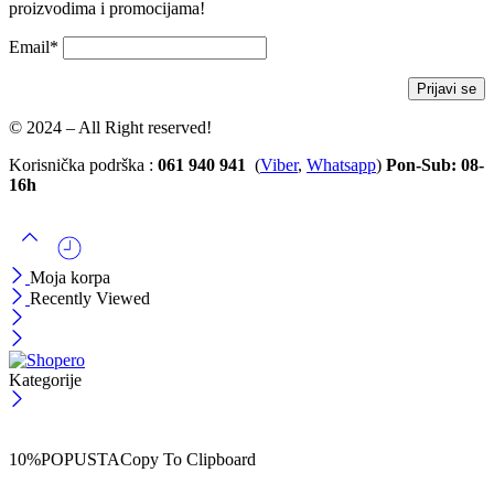
proizvodima i promocijama!
Email*
© 2024 – All Right reserved!
Korisnička podrška :
061 940 941
(
Viber
,
Whatsapp
)
Pon-Sub: 08-
16h
Moja korpa
Recently Viewed
Kategorije
ČEKAJ!
Uzmi svojih -10% na prvu porudžbinu!
10%POPUSTA
Copy To Clipboard