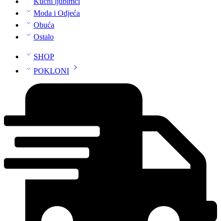
Kućni ljubimci
Moda i Odjeća
Obuća
Ostalo
SHOP
POKLONI