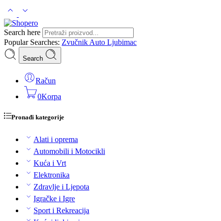
Search here
Popular Searches:
Zvučnik
Auto
Ljubimac
Search
Račun
0
Korpa
Pronađi kategorije
Alati i oprema
Automobili i Motocikli
Kuća i Vrt
Elektronika
Zdravlje i Ljepota
Igračke i Igre
Sport i Rekreacija