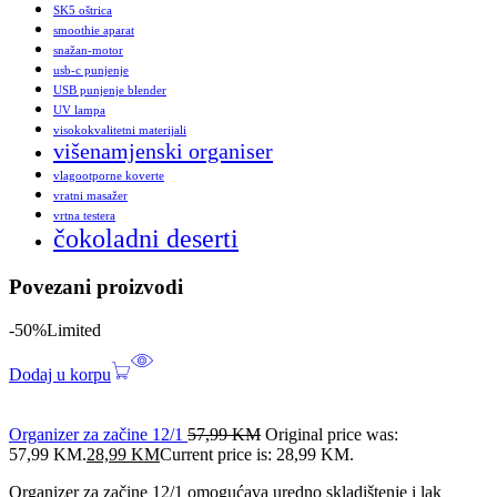
SK5 oštrica
smoothie aparat
snažan-motor
usb-c punjenje
USB punjenje blender
UV lampa
visokokvalitetni materijali
višenamjenski organiser
vlagootporne koverte
vratni masažer
vrtna testera
čokoladni deserti
Povezani proizvodi
-50%
Limited
Dodaj u korpu
Organizer za začine 12/1
57,99
KM
Original price was:
57,99 KM.
28,99
KM
Current price is: 28,99 KM.
Organizer za začine 12/1 omogućava uredno skladištenje i lak