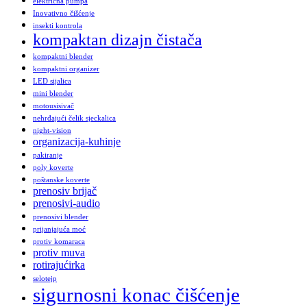
električna pumpa
Inovativno čišćenje
insekti kontrola
kompaktan dizajn čistača
kompaktni blender
kompaktni organizer
LED sijalica
mini blender
motousisivač
nehrđajući čelik sjeckalica
night-vision
organizacija-kuhinje
pakiranje
poly koverte
poštanske koverte
prenosiv brijač
prenosivi-audio
prenosivi blender
prijanjajuća moć
protiv komaraca
protiv muva
rotirajućirka
selotejp
sigurnosni konac čišćenje