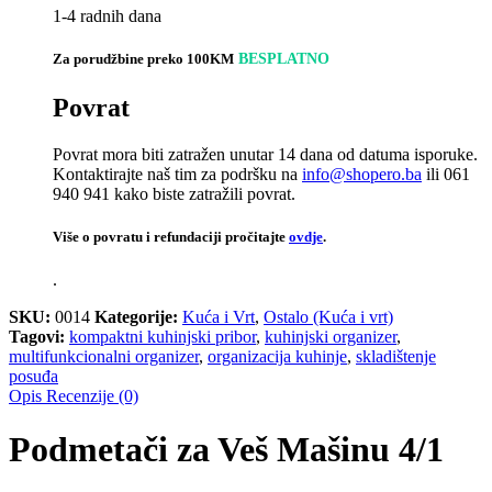
1-4 radnih dana
Za porudžbine preko 100KM
BESPLATNO
Povrat
Povrat mora biti zatražen unutar 14 dana od datuma isporuke.
Kontaktirajte naš tim za podršku na
info@shopero.ba
ili 061
940 941 kako biste zatražili povrat.
Više o povratu i refundaciji pročitajte
ovdje
.
.
SKU:
0014
Kategorije:
Kuća i Vrt
,
Ostalo (Kuća i vrt)
Tagovi:
kompaktni kuhinjski pribor
,
kuhinjski organizer
,
multifunkcionalni organizer
,
organizacija kuhinje
,
skladištenje
posuđa
Opis
Recenzije (0)
Podmetači za Veš Mašinu 4/1