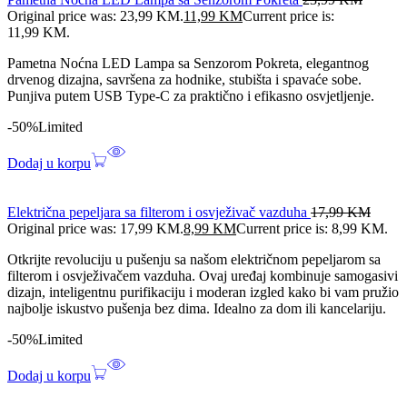
Original price was: 23,99 KM.
11,99
KM
Current price is:
11,99 KM.
Pametna Noćna LED Lampa sa Senzorom Pokreta, elegantnog
drvenog dizajna, savršena za hodnike, stubišta i spavaće sobe.
Punjiva putem USB Type-C za praktično i efikasno osvjetljenje.
-50%
Limited
Dodaj u korpu
Električna pepeljara sa filterom i osvježivač vazduha
17,99
KM
Original price was: 17,99 KM.
8,99
KM
Current price is: 8,99 KM.
Otkrijte revoluciju u pušenju sa našom električnom pepeljarom sa
filterom i osvježivačem vazduha. Ovaj uređaj kombinuje samogasivi
dizajn, inteligentnu purifikaciju i moderan izgled kako bi vam pružio
najbolje iskustvo pušenja bez dima. Idealno za dom ili kancelariju.
-50%
Limited
Dodaj u korpu