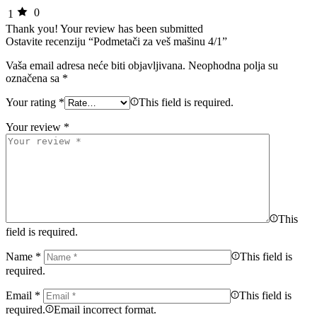
0
1
Thank you!
Your review has been submitted
Ostavite recenziju “Podmetači za veš mašinu 4/1”
Vaša email adresa neće biti objavljivana.
Neophodna polja su
označena sa
*
Your rating
*
This field is required.
Your review
*
This
field is required.
Name
*
This field is
required.
Email
*
This field is
required.
Email incorrect format.