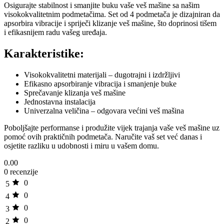
Osigurajte stabilnost i smanjite buku vaše veš mašine sa našim
visokokvalitetnim podmetačima. Set od 4 podmetača je dizajniran da
apsorbira vibracije i spriječi klizanje veš mašine, što doprinosi tišem
i efikasnijem radu vašeg uređaja.
Karakteristike:
Visokokvalitetni materijali – dugotrajni i izdržljivi
Efikasno apsorbiranje vibracija i smanjenje buke
Sprečavanje klizanja veš mašine
Jednostavna instalacija
Univerzalna veličina – odgovara većini veš mašina
Poboljšajte performanse i produžite vijek trajanja vaše veš mašine uz
pomoć ovih praktičnih podmetača. Naručite vaš set već danas i
osjetite razliku u udobnosti i miru u vašem domu.
0.00
0 recenzije
0
5
0
4
0
3
0
2