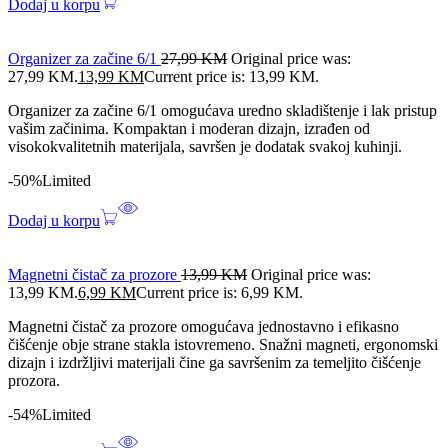
Dodaj u korpu
Organizer za začine 6/1
27,99
KM
Original price was:
27,99 KM.
13,99
KM
Current price is: 13,99 KM.
Organizer za začine 6/1 omogućava uredno skladištenje i lak pristup
vašim začinima. Kompaktan i moderan dizajn, izrađen od
visokokvalitetnih materijala, savršen je dodatak svakoj kuhinji.
-50%
Limited
Dodaj u korpu
Magnetni čistač za prozore
13,99
KM
Original price was:
13,99 KM.
6,99
KM
Current price is: 6,99 KM.
Magnetni čistač za prozore omogućava jednostavno i efikasno
čišćenje obje strane stakla istovremeno. Snažni magneti, ergonomski
dizajn i izdržljivi materijali čine ga savršenim za temeljito čišćenje
prozora.
-54%
Limited