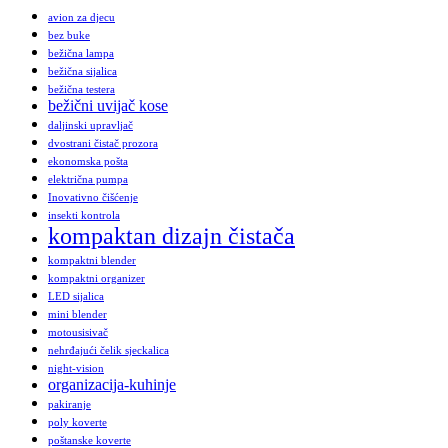
avion za djecu
bez buke
bežična lampa
bežična sijalica
bežična testera
bežični uvijač kose
daljinski upravljač
dvostrani čistač prozora
ekonomska pošta
električna pumpa
Inovativno čišćenje
insekti kontrola
kompaktan dizajn čistača
kompaktni blender
kompaktni organizer
LED sijalica
mini blender
motousisivač
nehrđajući čelik sjeckalica
night-vision
organizacija-kuhinje
pakiranje
poly koverte
poštanske koverte