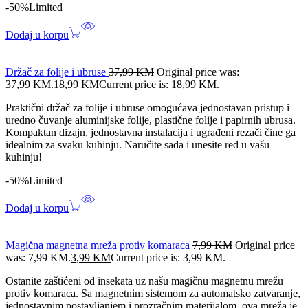
-50%
Limited
Dodaj u korpu
Držač za folije i ubruse
37,99
KM
Original price was:
37,99 KM.
18,99
KM
Current price is: 18,99 KM.
Praktični držač za folije i ubruse omogućava jednostavan pristup i
uredno čuvanje aluminijske folije, plastične folije i papirnih ubrusa.
Kompaktan dizajn, jednostavna instalacija i ugrađeni rezači čine ga
idealnim za svaku kuhinju. Naručite sada i unesite red u vašu
kuhinju!
-50%
Limited
Dodaj u korpu
Magična magnetna mreža protiv komaraca
7,99
KM
Original price
was: 7,99 KM.
3,99
KM
Current price is: 3,99 KM.
Ostanite zaštićeni od insekata uz našu magičnu magnetnu mrežu
protiv komaraca. Sa magnetnim sistemom za automatsko zatvaranje,
jednostavnim postavljanjem i prozračnim materijalom, ova mreža je