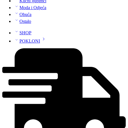
Kućni ljubimci
Moda i Odjeća
Obuća
Ostalo
SHOP
POKLONI