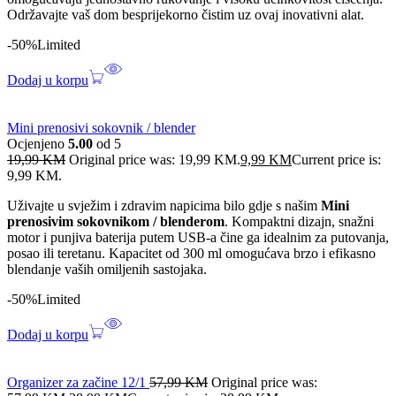
Održavajte vaš dom besprijekorno čistim uz ovaj inovativni alat.
-50%
Limited
Dodaj u korpu
Mini prenosivi sokovnik / blender
Ocjenjeno
5.00
od 5
19,99
KM
Original price was: 19,99 KM.
9,99
KM
Current price is:
9,99 KM.
Uživajte u svježim i zdravim napicima bilo gdje s našim
Mini
prenosivim sokovnikom / blenderom
. Kompaktni dizajn, snažni
motor i punjiva baterija putem USB-a čine ga idealnim za putovanja,
posao ili teretanu. Kapacitet od 300 ml omogućava brzo i efikasno
blendanje vaših omiljenih sastojaka.
-50%
Limited
Dodaj u korpu
Organizer za začine 12/1
57,99
KM
Original price was: