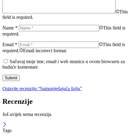
This
field is required.
Name
*
This field is
required.
Email
*
This field is
required.
Email incorrect format.
Sačuvaj moje ime, email i web stranicu u ovom browseru za
buduće komentare.
Ostavite recenziju “Samomješajuća šolja”
Recenzije
Još uvijek nema recenzija
Tags