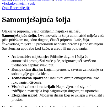
visokokvalitetan-zvuk
Opis
Recenzije (0)
Samomješajuća šolja
Olakšajte pripremu vaših omiljenih napitaka uz našu
Samomješajuću šolju
. Ova inovativna šolja automatski miješa vaše
piće pritiskom na jedno dugme, čineći pripremu kafe, čaja,
čokoladnog mlijeka ili proteinskih napitaka bržom i jednostavnijom.
Savršena za upotrebu kod kuće, u uredu ili na putovanju.
Automatsko miješanje:
Pritisnite dugme i šolja će
automatski promiješati vaše piće, osiguravajući savršeno
ujednačen napitak svaki put.
Kompaktan dizajn:
Lagan i prenosiv, savršen za nošenje sa
sobom gdje god da idete.
Jednostavna upotreba:
Intuitivni dizajn omogućava lako
rukovanje i čišćenje.
Visokokvalitetni materijali:
Napravljena od sigurnih i
izdržljivih materijala koji osiguravaju dugotrajnu upotrebu.
Elegantni izgled:
Moderan dizajn koji se uklapa u svaki stil i
prostor.