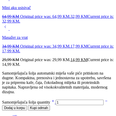
Mini aku usisivač
64,99
KM
Original price was: 64,99 KM.
32,99
KM
Current price is:
32,99 KM.
Masažer za vrat
34,99
KM
Original price was: 34,99 KM.
17,99
KM
Current price is:
17,99 KM.
29,99
KM
Original price was: 29,99 KM.
14,99
KM
Current price is:
14,99 KM.
Samomješajuća šolja automatski miješa vaše piće pritiskom na
dugme. Kompaktna, prenosiva i jednostavna za upotrebu, savršena
je za pripremu kafe, čaja, čokoladnog mlijeka ili proteinskih
napitaka. Napravljena od visokokvalitetnih materijala, modernog
dizajna.
Samomješajuća šolja quantity
Dodaj u korpu
Kupi odmah