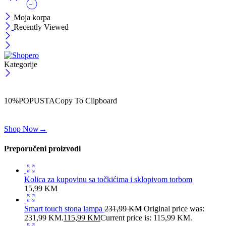
Moja korpa
Recently Viewed
Kategorije
ČEKAJ!
Uzmi svojih -10% na prvu porudžbinu!
10%POPUSTA
Copy To Clipboard
Koristi kod iznad i ostvari 10% popusta na svoju prvu porudžbinu.
Shop Now
→
Preporučeni proizvodi
Kolica za kupovinu sa točkićima i sklopivom torbom
15,99
KM
Smart touch stona lampa
231,99
KM
Original price was:
231,99 KM.
115,99
KM
Current price is: 115,99 KM.