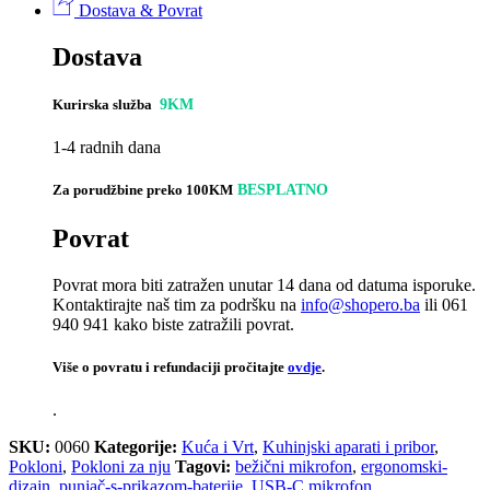
Dostava & Povrat
Dostava
Kurirska služba
9KM
1-4 radnih dana
Za porudžbine preko 100KM
BESPLATNO
Povrat
Povrat mora biti zatražen unutar 14 dana od datuma isporuke.
Kontaktirajte naš tim za podršku na
info@shopero.ba
ili 061
940 941 kako biste zatražili povrat.
Više o povratu i refundaciji pročitajte
ovdje
.
.
SKU:
0060
Kategorije:
Kuća i Vrt
,
Kuhinjski aparati i pribor
,
Pokloni
,
Pokloni za nju
Tagovi:
bežični mikrofon
,
ergonomski-
dizajn
,
punjač-s-prikazom-baterije
,
USB-C mikrofon
,