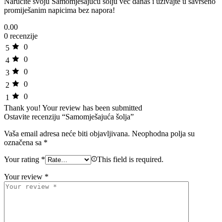
Naručite svoju Samomješajuću šolju već danas i uživajte u savršeno
promiješanim napicima bez napora!
0.00
0 recenzije
0
5
0
4
0
3
0
2
0
1
Thank you!
Your review has been submitted
Ostavite recenziju “Samomješajuća šolja”
Vaša email adresa neće biti objavljivana.
Neophodna polja su
označena sa
*
Your rating
*
This field is required.
Your review
*