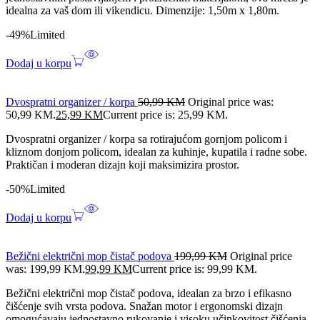
idealna za vaš dom ili vikendicu. Dimenzije: 1,50m x 1,80m.
-49%
Limited
Dodaj u korpu
Dvospratni organizer / korpa
50,99
KM
Original price was:
50,99 KM.
25,99
KM
Current price is: 25,99 KM.
Dvospratni organizer / korpa sa rotirajućom gornjom policom i
kliznom donjom policom, idealan za kuhinje, kupatila i radne sobe.
Praktičan i moderan dizajn koji maksimizira prostor.
-50%
Limited
Dodaj u korpu
Bežični električni mop čistač podova
199,99
KM
Original price
was: 199,99 KM.
99,99
KM
Current price is: 99,99 KM.
Bežični električni mop čistač podova, idealan za brzo i efikasno
čišćenje svih vrsta podova. Snažan motor i ergonomski dizajn
omogućavaju jednostavno rukovanje i visoku učinkovitost čišćenja.