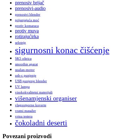
prenosiv brijač
prenosivi-audio
prenosivi blender
prijanjajuća moć
protiv komaraca
protiv muva
rotirajućirka
selotejp
sigurnosni konac čišćenje
SK5 oštrica
smoothie aparat
snažan-motor
usb-c punjenje
USB punjenje blender
UV lampa
visokokvalitetni materijali
višenamjenski organiser
vlagootporne koverte
vratni masažer
vrtna testera
čokoladni deserti
Povezani proizvodi