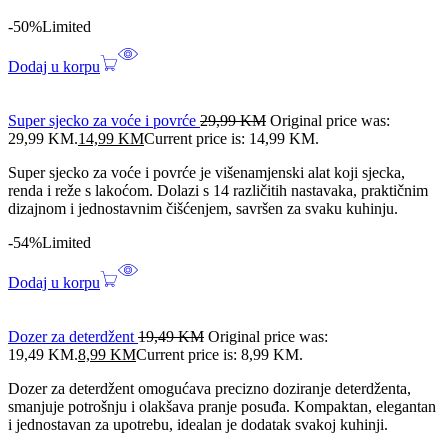
-50%
Limited
Dodaj u korpu
Super sjecko za voće i povrće
29,99
KM
Original price was:
29,99 KM.
14,99
KM
Current price is: 14,99 KM.
Super sjecko za voće i povrće je višenamjenski alat koji sjecka,
renda i reže s lakoćom. Dolazi s 14 različitih nastavaka, praktičnim
dizajnom i jednostavnim čišćenjem, savršen za svaku kuhinju.
-54%
Limited
Dodaj u korpu
Dozer za deterdžent
19,49
KM
Original price was:
19,49 KM.
8,99
KM
Current price is: 8,99 KM.
Dozer za deterdžent omogućava precizno doziranje deterdženta,
smanjuje potrošnju i olakšava pranje posuđa. Kompaktan, elegantan
i jednostavan za upotrebu, idealan je dodatak svakoj kuhinji.