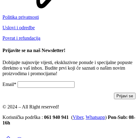
Politika privatnosti
Uslovi i odredbe
Povrat i refundacija
Prijavite se na naš Newsletter!
Dobijajte najnovije vijesti, ekskluzivne ponude i specijalne popuste
direktno u vaš inbox. Budite prvi koji će saznati o našim novim
proizvodima i promocijama!
Email*
© 2024 – All Right reserved!
Korisnička podrška :
061 940 941
(
Viber
,
Whatsapp
)
Pon-Sub: 08-
16h