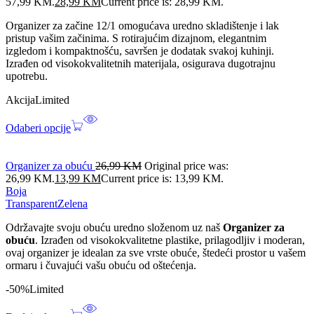
57,99 KM.
28,99
KM
Current price is: 28,99 KM.
Organizer za začine 12/1 omogućava uredno skladištenje i lak
pristup vašim začinima. S rotirajućim dizajnom, elegantnim
izgledom i kompaktnošću, savršen je dodatak svakoj kuhinji.
Izrađen od visokokvalitetnih materijala, osigurava dugotrajnu
upotrebu.
Akcija
Limited
Odaberi opcije
Organizer za obuću
26,99
KM
Original price was:
26,99 KM.
13,99
KM
Current price is: 13,99 KM.
Boja
Transparent
Zelena
Održavajte svoju obuću uredno složenom uz naš
Organizer za
obuću
. Izrađen od visokokvalitetne plastike, prilagodljiv i moderan,
ovaj organizer je idealan za sve vrste obuće, štedeći prostor u vašem
ormaru i čuvajući vašu obuću od oštećenja.
-50%
Limited