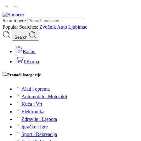
Search here
Popular Searches:
Zvučnik
Auto
Ljubimac
Search
Račun
0
Korpa
Pronađi kategorije
Alati i oprema
Automobili i Motocikli
Kuća i Vrt
Elektronika
Zdravlje i Ljepota
Igračke i Igre
Sport i Rekreacija