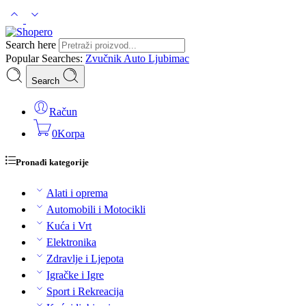
Search here
Popular Searches:
Zvučnik
Auto
Ljubimac
Search
Račun
0
Korpa
Pronađi kategorije
Alati i oprema
Automobili i Motocikli
Kuća i Vrt
Elektronika
Zdravlje i Ljepota
Igračke i Igre
Sport i Rekreacija