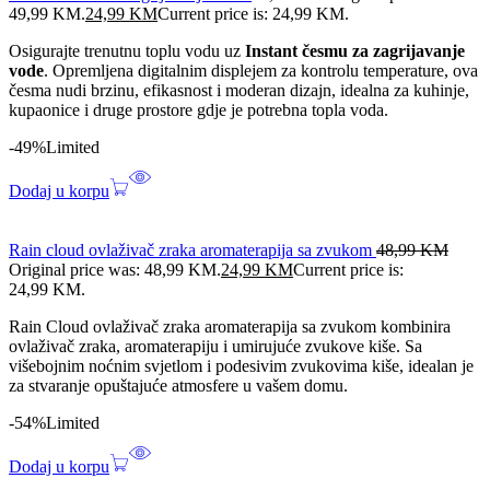
49,99 KM.
24,99
KM
Current price is: 24,99 KM.
Osigurajte trenutnu toplu vodu uz
Instant česmu za zagrijavanje
vode
. Opremljena digitalnim displejem za kontrolu temperature, ova
česma nudi brzinu, efikasnost i moderan dizajn, idealna za kuhinje,
kupaonice i druge prostore gdje je potrebna topla voda.
-49%
Limited
Dodaj u korpu
Rain cloud ovlaživač zraka aromaterapija sa zvukom
48,99
KM
Original price was: 48,99 KM.
24,99
KM
Current price is:
24,99 KM.
Rain Cloud ovlaživač zraka aromaterapija sa zvukom kombinira
ovlaživač zraka, aromaterapiju i umirujuće zvukove kiše. Sa
višebojnim noćnim svjetlom i podesivim zvukovima kiše, idealan je
za stvaranje opuštajuće atmosfere u vašem domu.
-54%
Limited
Dodaj u korpu