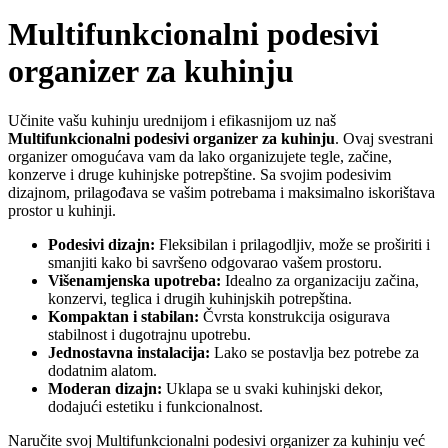
Multifunkcionalni podesivi
organizer za kuhinju
Učinite vašu kuhinju urednijom i efikasnijom uz naš
Multifunkcionalni podesivi organizer za kuhinju
. Ovaj svestrani
organizer omogućava vam da lako organizujete tegle, začine,
konzerve i druge kuhinjske potrepštine. Sa svojim podesivim
dizajnom, prilagođava se vašim potrebama i maksimalno iskorištava
prostor u kuhinji.
Podesivi dizajn:
Fleksibilan i prilagodljiv, može se proširiti i
smanjiti kako bi savršeno odgovarao vašem prostoru.
Višenamjenska upotreba:
Idealno za organizaciju začina,
konzervi, teglica i drugih kuhinjskih potrepština.
Kompaktan i stabilan:
Čvrsta konstrukcija osigurava
stabilnost i dugotrajnu upotrebu.
Jednostavna instalacija:
Lako se postavlja bez potrebe za
dodatnim alatom.
Moderan dizajn:
Uklapa se u svaki kuhinjski dekor,
dodajući estetiku i funkcionalnost.
Naručite svoj Multifunkcionalni podesivi organizer za kuhinju već