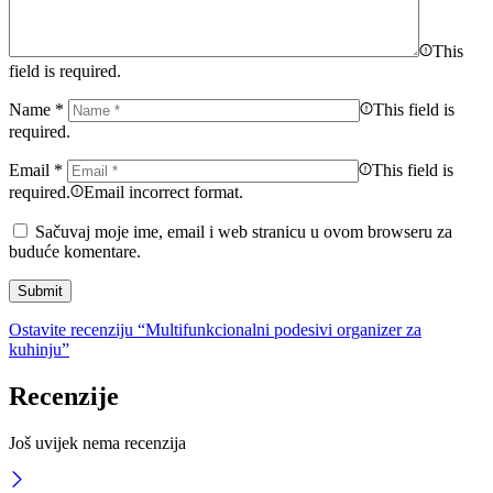
This
field is required.
Name
*
This field is
required.
Email
*
This field is
required.
Email incorrect format.
Sačuvaj moje ime, email i web stranicu u ovom browseru za
buduće komentare.
Ostavite recenziju “Multifunkcionalni podesivi organizer za
kuhinju”
Recenzije
Još uvijek nema recenzija