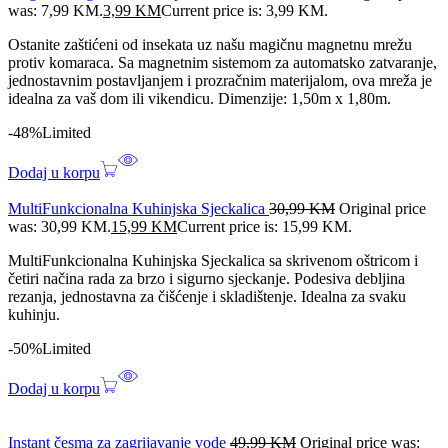
was: 7,99 KM.
3,99
KM
Current price is: 3,99 KM.
Ostanite zaštićeni od insekata uz našu magičnu magnetnu mrežu
protiv komaraca. Sa magnetnim sistemom za automatsko zatvaranje,
jednostavnim postavljanjem i prozračnim materijalom, ova mreža je
idealna za vaš dom ili vikendicu. Dimenzije: 1,50m x 1,80m.
-48%
Limited
Dodaj u korpu
MultiFunkcionalna Kuhinjska Sjeckalica
30,99
KM
Original price
was: 30,99 KM.
15,99
KM
Current price is: 15,99 KM.
MultiFunkcionalna Kuhinjska Sjeckalica sa skrivenom oštricom i
četiri načina rada za brzo i sigurno sjeckanje. Podesiva debljina
rezanja, jednostavna za čišćenje i skladištenje. Idealna za svaku
kuhinju.
-50%
Limited
Dodaj u korpu
Instant česma za zagrijavanje vode
49,99
KM
Original price was: