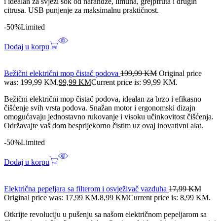
i idealan za svježi sok od narandže, limuna, grejpfruta i drugih
citrusa. USB punjenje za maksimalnu praktičnost.
-50%
Limited
Dodaj u korpu
Bežični električni mop čistač podova
199,99
KM
Original price
was: 199,99 KM.
99,99
KM
Current price is: 99,99 KM.
Bežični električni mop čistač podova, idealan za brzo i efikasno
čišćenje svih vrsta podova. Snažan motor i ergonomski dizajn
omogućavaju jednostavno rukovanje i visoku učinkovitost čišćenja.
Održavajte vaš dom besprijekorno čistim uz ovaj inovativni alat.
-50%
Limited
Dodaj u korpu
Električna pepeljara sa filterom i osvježivač vazduha
17,99
KM
Original price was: 17,99 KM.
8,99
KM
Current price is: 8,99 KM.
Otkrijte revoluciju u pušenju sa našom električnom pepeljarom sa