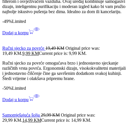
filterom i osvježivačem vazduha. Ovaj uređaj kombinuje samogasivi
dizajn, inteligentnu purifikaciju i moderan izgled kako bi vam pružio
najbolje iskustvo pušenja bez dima. Idealno za dom ili kancelariju.
-49%
Limited
Dodaj u korpu
Ručni sjecko za povrće
19,49
KM
Original price was:
19,49 KM.
9,99
KM
Current price is: 9,99 KM.
Ručni sjecko za povrće omogućava brzo i jednostavno sjeckanje
različitih vrsta povrća. Ergonomski dizajn, visokokvalitetni materijali
i jednostavno čišćenje čine ga savršenim dodatkom svakoj kuhinji.
Štedi vrijeme i olakšava pripremu hrane.
-50%
Limited
Dodaj u korpu
Samomješajuća šolja
29,99
KM
Original price was:
29,99 KM.
14,99
KM
Current price is: 14,99 KM.