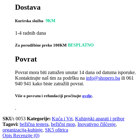
Dostava
Kurirska služba
9KM
1-4 radnih dana
Za porudžbine preko 100KM
BESPLATNO
Povrat
Povrat mora biti zatražen unutar 14 dana od datuma isporuke.
Kontaktirajte naš tim za podršku na
info@shopero.ba
ili 061
940 941 kako biste zatražili povrat.
Više o povratu i refundaciji pročitajte
ovdje
.
.
SKU:
0053
Kategorije:
Kuća i Vrt
,
Kuhinjski aparati i pribor
Tagovi:
bežična testera
,
bežični mop
,
Inovativno čišćenje
,
organizacija-kuhinje
,
SK5 oštrica
Opis
Recenzije (0)