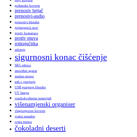
poly koverte
poštanske koverte
prenosiv brijač
prenosivi-audio
prenosivi blender
prijanjajuća moć
protiv komaraca
protiv muva
rotirajućirka
selotejp
sigurnosni konac čišćenje
SK5 oštrica
smoothie aparat
snažan-motor
usb-c punjenje
USB punjenje blender
UV lampa
visokokvalitetni materijali
višenamjenski organiser
vlagootporne koverte
vratni masažer
vrtna testera
čokoladni deserti