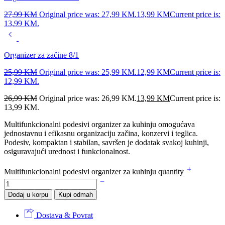
27,99
KM
Original price was: 27,99 KM.
13,99
KM
Current price is:
13,99 KM.
Organizer za začine 8/1
25,99
KM
Original price was: 25,99 KM.
12,99
KM
Current price is:
12,99 KM.
26,99
KM
Original price was: 26,99 KM.
13,99
KM
Current price is:
13,99 KM.
Multifunkcionalni podesivi organizer za kuhinju omogućava
jednostavnu i efikasnu organizaciju začina, konzervi i teglica.
Podesiv, kompaktan i stabilan, savršen je dodatak svakoj kuhinji,
osiguravajući urednost i funkcionalnost.
Multifunkcionalni podesivi organizer za kuhinju quantity
Dodaj u korpu
Kupi odmah
Dostava & Povrat