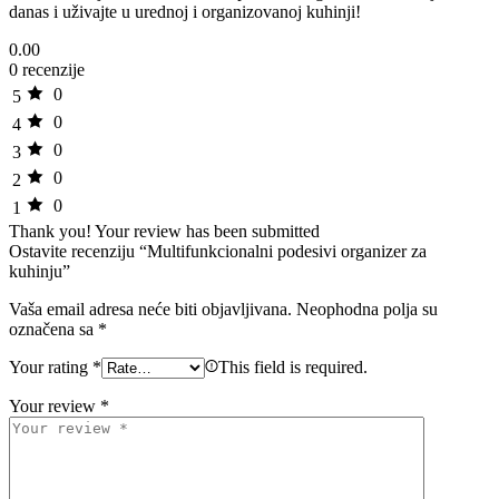
danas i uživajte u urednoj i organizovanoj kuhinji!
0.00
0 recenzije
0
5
0
4
0
3
0
2
0
1
Thank you!
Your review has been submitted
Ostavite recenziju “Multifunkcionalni podesivi organizer za
kuhinju”
Vaša email adresa neće biti objavljivana.
Neophodna polja su
označena sa
*
Your rating
*
This field is required.
Your review
*