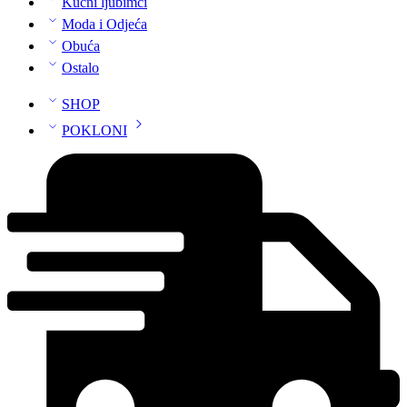
Kućni ljubimci
Moda i Odjeća
Obuća
Ostalo
SHOP
POKLONI