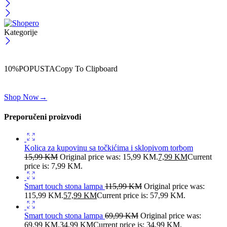
Kategorije
ČEKAJ!
Uzmi svojih -10% na prvu porudžbinu!
10%POPUSTA
Copy To Clipboard
Koristi kod iznad i ostvari 10% popusta na svoju prvu porudžbinu.
Shop Now
→
Preporučeni proizvodi
Kolica za kupovinu sa točkićima i sklopivom torbom
15,99
KM
Original price was: 15,99 KM.
7,99
KM
Current
price is: 7,99 KM.
Smart touch stona lampa
115,99
KM
Original price was:
115,99 KM.
57,99
KM
Current price is: 57,99 KM.
Smart touch stona lampa
69,99
KM
Original price was:
69,99 KM.
34,99
KM
Current price is: 34,99 KM.