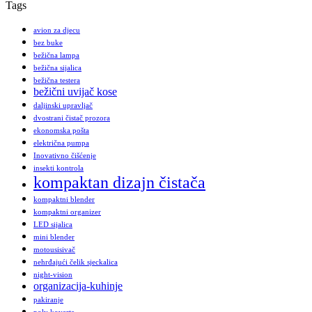
Tags
avion za djecu
bez buke
bežična lampa
bežična sijalica
bežična testera
bežični uvijač kose
daljinski upravljač
dvostrani čistač prozora
ekonomska pošta
električna pumpa
Inovativno čišćenje
insekti kontrola
kompaktan dizajn čistača
kompaktni blender
kompaktni organizer
LED sijalica
mini blender
motousisivač
nehrđajući čelik sjeckalica
night-vision
organizacija-kuhinje
pakiranje