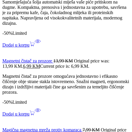
Samomješajuća šolja automatski miješa vaše piće pritiskom na
dugme. Kompaktna, prenosiva i jednostavna za upotrebu, savršena
je za pripremu kafe, čaja, čokoladnog mlijeka ili proteinskih
napitaka. Napravljena od visokokvalitetnih materijala, modernog
dizajna.
-50%
Limited
Dodaj u korpu
Magnetni čistač za prozore
13,99
KM
Original price was:
13,99 KM.
6,99
KM
Current price is: 6,99 KM.
Magnetni čistač za prozore omogućava jednostavno i efikasno
čišćenje obje strane stakla istovremeno. Snažni magneti, ergonomski
dizajn i izdržljivi materijali čine ga savršenim za temeljito čišćenje
prozora.
-50%
Limited
Dodaj u korpu
Magična magnetna mreža protiv komaraca
7,99
KM
Original price