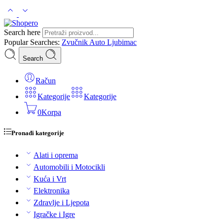
Search here
Popular Searches:
Zvučnik
Auto
Ljubimac
Search
Račun
Kategorije
Kategorije
0
Korpa
Pronađi kategorije
Alati i oprema
Automobili i Motocikli
Kuća i Vrt
Elektronika
Zdravlje i Ljepota
Igračke i Igre