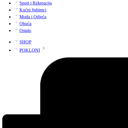
Sport i Rekreacija
Kućni ljubimci
Moda i Odjeća
Obuća
Ostalo
SHOP
POKLONI