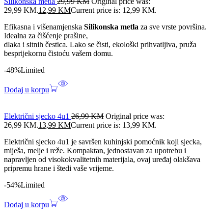
Silikonska metla
29,99
KM
Original price was:
29,99 KM.
12,99
KM
Current price is: 12,99 KM.
Efikasna i višenamjenska
Silikonska metla
za sve vrste površina.
Idealna za čišćenje prašine,
dlaka i sitnih čestica. Lako se čisti, ekološki prihvatljiva, pruža
besprijekornu čistoću vašem domu.
-48%
Limited
Dodaj u korpu
Električni sjecko 4u1
26,99
KM
Original price was:
26,99 KM.
13,99
KM
Current price is: 13,99 KM.
Električni sjecko 4u1 je savršen kuhinjski pomoćnik koji sjecka,
miješa, melje i reže. Kompaktan, jednostavan za upotrebu i
napravljen od visokokvalitetnih materijala, ovaj uređaj olakšava
pripremu hrane i štedi vaše vrijeme.
-54%
Limited
Dodaj u korpu