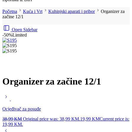
Početna
Kuća i Vrt
Kuhinjski aparati i pribor
Organizer za
začine 12/1
Open Sidebar
-50%
Limited
Organizer za začine 12/1
Ocjeđivač za posuđe
38,99
KM
Original price was: 38,99 KM.
19,99
KM
Current price is:
19,99 KM.