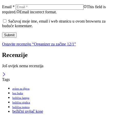
Email
*
This field is
required.
Email incorrect format.
Sačuvaj moje ime, email i web stranicu u ovom browseru za
buduće komentare.
Ostavite recenziju “Organizer za začine 12/1”
Recenzije
Još uvijek nema recenzija
Tags
avion za djecu
bez buke
bežična lampa
bežična sijalica
bežična testera
bežični uvijač kose