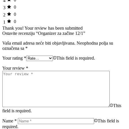
4
0
3
0
2
0
1
Thank you!
Your review has been submitted
Ostavite recenziju “Organizer za začine 12/1”
Vaša email adresa neće biti objavljivana.
Neophodna polja su
označena sa
*
Your rating
*
This field is required.
Your review
*
This
field is required.
Name
*
This field is
required.