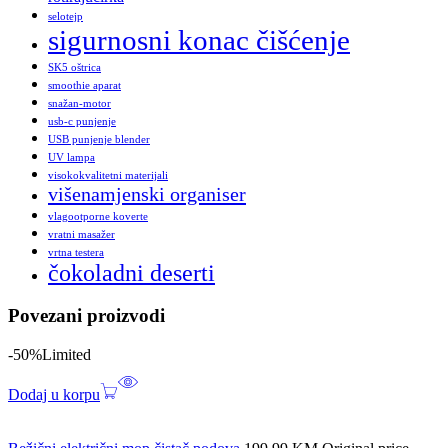
selotejp
sigurnosni konac čišćenje
SK5 oštrica
smoothie aparat
snažan-motor
usb-c punjenje
USB punjenje blender
UV lampa
visokokvalitetni materijali
višenamjenski organiser
vlagootporne koverte
vratni masažer
vrtna testera
čokoladni deserti
Povezani proizvodi
-50%
Limited
Dodaj u korpu