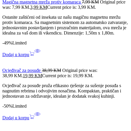
Magična magnetna mreža protiv komaraca
7,99
KM
Original price
was: 7,99 KM.
3,99
KM
Current price is: 3,99 KM.
Ostanite zaštićeni od insekata uz našu magičnu magnetnu mrežu
protiv komaraca. Sa magnetnim sistemom za automatsko zatvaranje,
jednostavnim postavljanjem i prozračnim materijalom, ova mreža je
idealna za vaš dom ili vikendicu. Dimenzije: 1,50m x 1,80m.
-49%
Limited
Dodaj u korpu
Ocjeđivač za posuđe
38,99
KM
Original price was:
38,99 KM.
19,99
KM
Current price is: 19,99 KM.
Ocjeđivač za posuđe pruža efikasno rješenje za sušenje posuđa s
nagnutim rebrima i odvojivim nosačima. Kompaktan, praktičan i
jednostavan za održavanje, idealan je dodatak svakoj kuhinji.
-50%
Limited
Dodaj u korpu