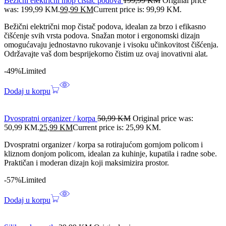
Bežični električni mop čistač podova
199,99
KM
Original price
was: 199,99 KM.
99,99
KM
Current price is: 99,99 KM.
Bežični električni mop čistač podova, idealan za brzo i efikasno
čišćenje svih vrsta podova. Snažan motor i ergonomski dizajn
omogućavaju jednostavno rukovanje i visoku učinkovitost čišćenja.
Održavajte vaš dom besprijekorno čistim uz ovaj inovativni alat.
-49%
Limited
Dodaj u korpu
Dvospratni organizer / korpa
50,99
KM
Original price was:
50,99 KM.
25,99
KM
Current price is: 25,99 KM.
Dvospratni organizer / korpa sa rotirajućom gornjom policom i
kliznom donjom policom, idealan za kuhinje, kupatila i radne sobe.
Praktičan i moderan dizajn koji maksimizira prostor.
-57%
Limited
Dodaj u korpu