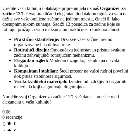
Uredite vašu kuhinju i olakšajte pripremu jela uz naš
Organizer za
začine 12/1
. Ovaj praktičan i elegantan dodatak omogućava vam da
držite sve vaše omiljene začine na jednom mjestu, čineći ih lako
dostupnim tokom kuhanja. Sadrži 12 posudica za začine koje se
rotiraju, pružajući vam maksimalnu praktičnost i funkcionalnost.
Praktično skladištenje:
Drži sve vaše začine uredno
organizovane i na dohvat ruke.
Rotirajući dizajn:
Omogućava jednostavan pristup svakom
začinu zahvaljujući rotirajućem mehanizmu.
Elegantan izgled:
Moderan dizajn koji se uklapa u svaku
kuhinju.
Kompaktan i stabilan:
Štedi prostor na vašoj radnoj površini
dok pruža stabilnost i sigurnost.
Visokokvalitetni materijali:
Izrađen od izdržljivih i sigurnih
materijala koji osiguravaju dugotrajnost.
Naručite svoj Organizer za začine 12/1 već danas i unesite red i
eleganciju u vašu kuhinju!
0.00
0 recenzije
0
5
0