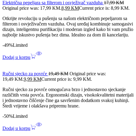
Električna pepeljara sa filterom i osvježivač vazduha
17,99
KM
Original price was: 17,99 KM.
8,99
KM
Current price is: 8,99 KM.
Otkrijte revoluciju u pušenju sa našom električnom pepeljarom sa
filterom i osvježivačem vazduha. Ovaj uređaj kombinuje samogasivi
dizajn, inteligentnu purifikaciju i moderan izgled kako bi vam pružio
najbolje iskustvo pušenja bez dima. Idealno za dom ili kancelariju.
-49%
Limited
Dodaj u korpu
Ručni sjecko za povrće
19,49
KM
Original price was:
19,49 KM.
9,99
KM
Current price is: 9,99 KM.
Ručni sjecko za povrće omogućava brzo i jednostavno sjeckanje
različitih vrsta povrća. Ergonomski dizajn, visokokvalitetni materijali
i jednostavno čišćenje čine ga savršenim dodatkom svakoj kuhinji.
Štedi vrijeme i olakšava pripremu hrane.
-50%
Limited
Dodaj u korpu