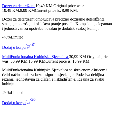
Dozer za deterdžent
19,49
KM
Original price was:
19,49 KM.
8,99
KM
Current price is: 8,99 KM.
Dozer za deterdžent omogućava precizno doziranje deterdženta,
smanjuje potrošnju i olakšava pranje posuđa. Kompaktan, elegantan
i jednostavan za upotrebu, idealan je dodatak svakoj kuhinji.
-48%
Limited
Dodaj u korpu
MultiFunkcionalna Kuhinjska Sjeckalica
30,99
KM
Original price
was: 30,99 KM.
15,99
KM
Current price is: 15,99 KM.
MultiFunkcionalna Kuhinjska Sjeckalica sa skrivenom oštricom i
četiri načina rada za brzo i sigurno sjeckanje. Podesiva debljina
rezanja, jednostavna za čišćenje i skladištenje. Idealna za svaku
kuhinju.
-50%
Limited
Dodaj u korpu