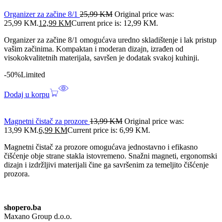
Organizer za začine 8/1
25,99
KM
Original price was:
25,99 KM.
12,99
KM
Current price is: 12,99 KM.
Organizer za začine 8/1 omogućava uredno skladištenje i lak pristup
vašim začinima. Kompaktan i moderan dizajn, izrađen od
visokokvalitetnih materijala, savršen je dodatak svakoj kuhinji.
-50%
Limited
Dodaj u korpu
Magnetni čistač za prozore
13,99
KM
Original price was:
13,99 KM.
6,99
KM
Current price is: 6,99 KM.
Magnetni čistač za prozore omogućava jednostavno i efikasno
čišćenje obje strane stakla istovremeno. Snažni magneti, ergonomski
dizajn i izdržljivi materijali čine ga savršenim za temeljito čišćenje
prozora.
shopero.ba
Maxano Group d.o.o.