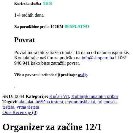
Kurirska služba
9KM
1-4 radnih dana
Za porudžbine preko 100KM
BESPLATNO
Povrat
Povrat mora biti zatražen unutar 14 dana od datuma isporuke.
Kontaktirajte naš tim za podršku na
info@shopero.ba
ili 061
940 941 kako biste zatražili povrat.
Više o povratu i refundaciji pročitajte
ovdje
.
.
SKU:
0044
Kategorije:
Kuća i Vrt
,
Kuhinjski aparati i pribor
Tagovi:
aku alat
,
bežična testera
,
ergonomski alat
,
prijenosna
testera
,
vrtna testera
Opis
Recenzije (0)
Organizer za začine 12/1