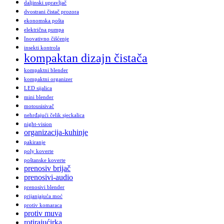
daljinski upravljač
dvostrani čistač prozora
ekonomska pošta
električna pumpa
Inovativno čišćenje
insekti kontrola
kompaktan dizajn čistača
kompaktni blender
kompaktni organizer
LED sijalica
mini blender
motousisivač
nehrđajući čelik sjeckalica
night-vision
organizacija-kuhinje
pakiranje
poly koverte
poštanske koverte
prenosiv brijač
prenosivi-audio
prenosivi blender
prijanjajuća moć
protiv komaraca
protiv muva
rotirajućirka