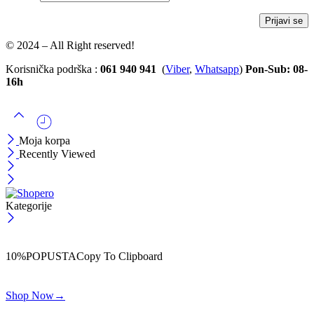
© 2024 – All Right reserved!
Korisnička podrška :
061 940 941
(
Viber
,
Whatsapp
)
Pon-Sub: 08-
16h
Moja korpa
Recently Viewed
Kategorije
ČEKAJ!
Uzmi svojih -10% na prvu porudžbinu!
10%POPUSTA
Copy To Clipboard
Koristi kod iznad i ostvari 10% popusta na svoju prvu porudžbinu.
Shop Now
→