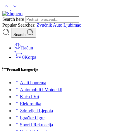
Search here
Popular Searches:
Zvučnik
Auto
Ljubimac
Search
Račun
0
Korpa
Pronađi kategorije
Alati i oprema
Automobili i Motocikli
Kuća i Vrt
Elektronika
Zdravlje i Ljepota
Igračke i Igre
Sport i Rekreacija