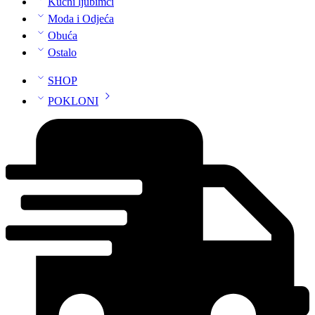
Kućni ljubimci
Moda i Odjeća
Obuća
Ostalo
SHOP
POKLONI