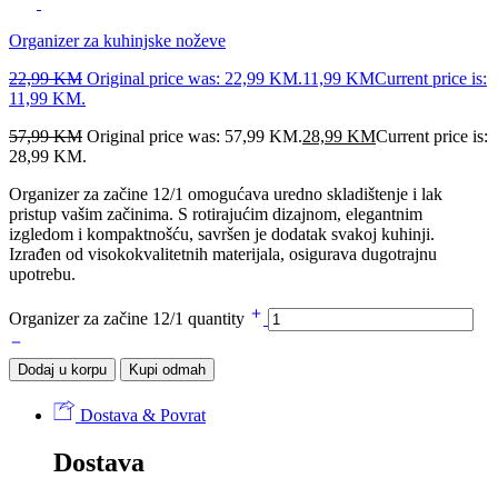
Organizer za kuhinjske noževe
22,99
KM
Original price was: 22,99 KM.
11,99
KM
Current price is:
11,99 KM.
57,99
KM
Original price was: 57,99 KM.
28,99
KM
Current price is:
28,99 KM.
Organizer za začine 12/1 omogućava uredno skladištenje i lak
pristup vašim začinima. S rotirajućim dizajnom, elegantnim
izgledom i kompaktnošću, savršen je dodatak svakoj kuhinji.
Izrađen od visokokvalitetnih materijala, osigurava dugotrajnu
upotrebu.
Organizer za začine 12/1 quantity
Dodaj u korpu
Kupi odmah
Dostava & Povrat
Dostava