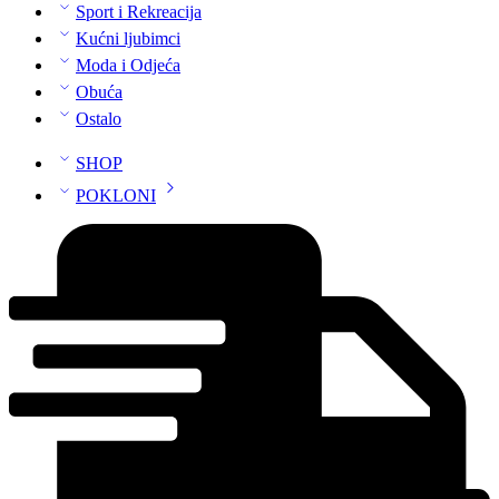
Sport i Rekreacija
Kućni ljubimci
Moda i Odjeća
Obuća
Ostalo
SHOP
POKLONI