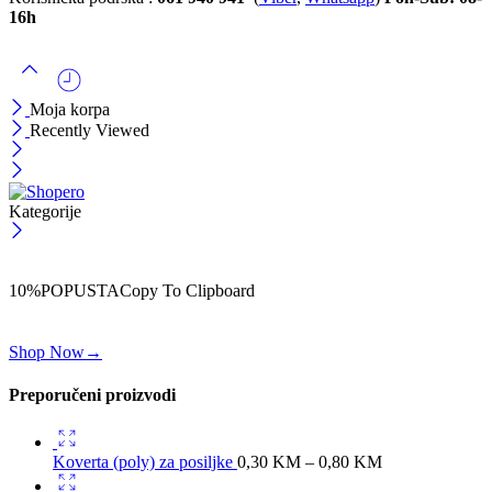
16h
Moja korpa
Recently Viewed
Kategorije
ČEKAJ!
Uzmi svojih -10% na prvu porudžbinu!
10%POPUSTA
Copy To Clipboard
Koristi kod iznad i ostvari 10% popusta na svoju prvu porudžbinu.
Shop Now
→
Preporučeni proizvodi
Koverta (poly) za posiljke
0,30
KM
–
0,80
KM