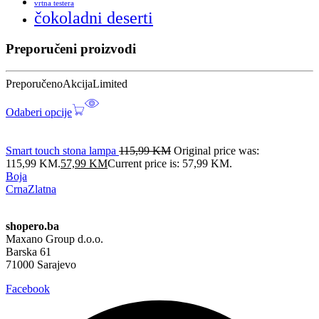
vrtna testera
čokoladni deserti
Preporučeni proizvodi
Preporučeno
Akcija
Limited
Odaberi opcije
Smart touch stona lampa
115,99
KM
Original price was:
115,99 KM.
57,99
KM
Current price is: 57,99 KM.
Boja
Crna
Zlatna
shopero.ba
Maxano Group d.o.o.
Barska 61
71000 Sarajevo
Facebook