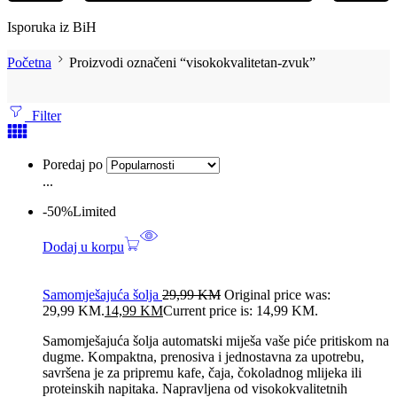
Isporuka iz BiH
Početna
Proizvodi označeni “visokokvalitetan-zvuk”
Filter
Poredaj po
...
-50%
Limited
Dodaj u korpu
Samomješajuća šolja
29,99
KM
Original price was:
29,99 KM.
14,99
KM
Current price is: 14,99 KM.
Samomješajuća šolja automatski miješa vaše piće pritiskom na
dugme. Kompaktna, prenosiva i jednostavna za upotrebu,
savršena je za pripremu kafe, čaja, čokoladnog mlijeka ili
proteinskih napitaka. Napravljena od visokokvalitetnih