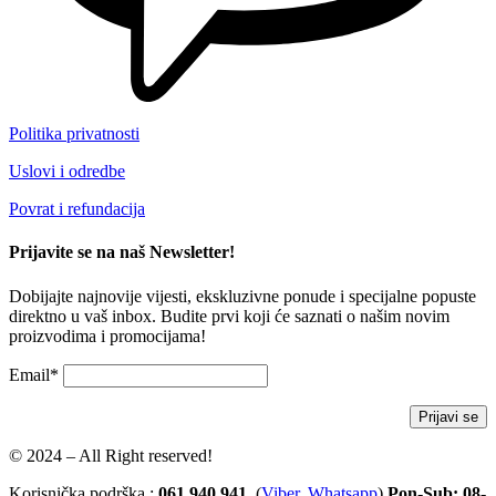
Politika privatnosti
Uslovi i odredbe
Povrat i refundacija
Prijavite se na naš Newsletter!
Dobijajte najnovije vijesti, ekskluzivne ponude i specijalne popuste
direktno u vaš inbox. Budite prvi koji će saznati o našim novim
proizvodima i promocijama!
Email*
© 2024 – All Right reserved!
Korisnička podrška :
061 940 941
(
Viber
,
Whatsapp
)
Pon-Sub: 08-