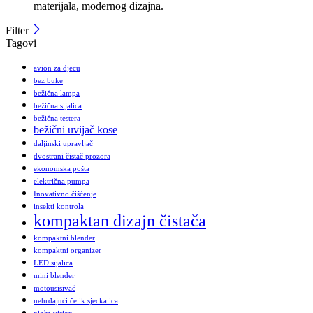
materijala, modernog dizajna.
Filter
Tagovi
avion za djecu
bez buke
bežična lampa
bežična sijalica
bežična testera
bežični uvijač kose
daljinski upravljač
dvostrani čistač prozora
ekonomska pošta
električna pumpa
Inovativno čišćenje
insekti kontrola
kompaktan dizajn čistača
kompaktni blender
kompaktni organizer
LED sijalica
mini blender
motousisivač
nehrđajući čelik sjeckalica