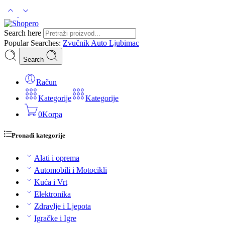
Search here
Popular Searches:
Zvučnik
Auto
Ljubimac
Search
Račun
Kategorije
Kategorije
0
Korpa
Pronađi kategorije
Alati i oprema
Automobili i Motocikli
Kuća i Vrt
Elektronika
Zdravlje i Ljepota
Igračke i Igre