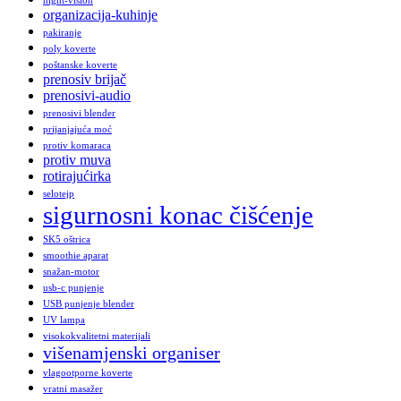
night-vision
organizacija-kuhinje
pakiranje
poly koverte
poštanske koverte
prenosiv brijač
prenosivi-audio
prenosivi blender
prijanjajuća moć
protiv komaraca
protiv muva
rotirajućirka
selotejp
sigurnosni konac čišćenje
SK5 oštrica
smoothie aparat
snažan-motor
usb-c punjenje
USB punjenje blender
UV lampa
visokokvalitetni materijali
višenamjenski organiser
vlagootporne koverte
vratni masažer