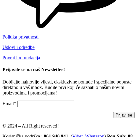
Politika privatnosti
Uslovi i odredbe
Povrat i refundacija
Prijavite se na naš Newsletter!
Dobijajte najnovije vijesti, ekskluzivne ponude i specijalne popuste
direktno u vaš inbox. Budite prvi koji će saznati o našim novim
proizvodima i promocijama!
Email*
© 2024 – All Right reserved!
Korisnička podrška :
061 940 941
(
Viber
,
Whatsapp
)
Pon-Sub: 08-