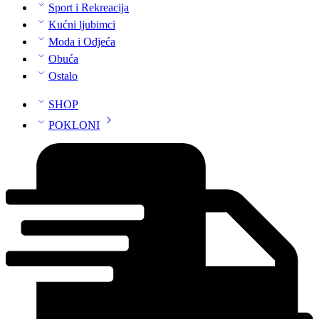
Sport i Rekreacija
Kućni ljubimci
Moda i Odjeća
Obuća
Ostalo
SHOP
POKLONI