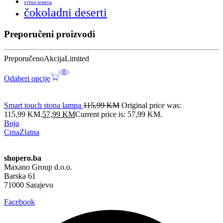
vrtna testera
čokoladni deserti
Preporučeni proizvodi
Preporučeno
Akcija
Limited
Odaberi opcije
Smart touch stona lampa
115,99
KM
Original price was:
115,99 KM.
57,99
KM
Current price is: 57,99 KM.
Boja
Crna
Zlatna
shopero.ba
Maxano Group d.o.o.
Barska 61
71000 Sarajevo
Facebook