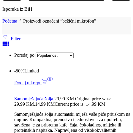
Isporuka iz BiH
Početna
Proizvodi označeni “bežični mikrofon”
Filter
Poredaj po
...
-50%
Limited
Dodaj u korpu
Samomješajuća šolja
29,99
KM
Original price was:
29,99 KM.
14,99
KM
Current price is: 14,99 KM.
Samomješajuća šolja automatski miješa vaše piće pritiskom na
dugme. Kompaktna, prenosiva i jednostavna za upotrebu,
savršena je za pripremu kafe, čaja, čokoladnog mlijeka ili
proteinskih napitaka. Napravljena od visokokvalitetnih