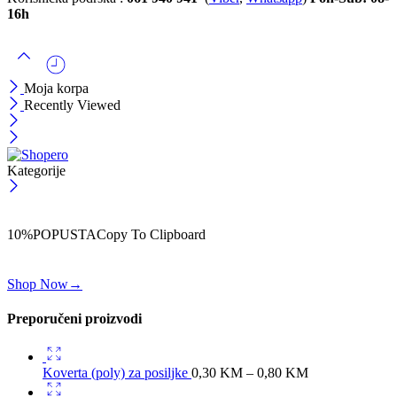
16h
Moja korpa
Recently Viewed
Kategorije
ČEKAJ!
Uzmi svojih -10% na prvu porudžbinu!
10%POPUSTA
Copy To Clipboard
Koristi kod iznad i ostvari 10% popusta na svoju prvu porudžbinu.
Shop Now
→
Preporučeni proizvodi
Koverta (poly) za posiljke
0,30
KM
–
0,80
KM