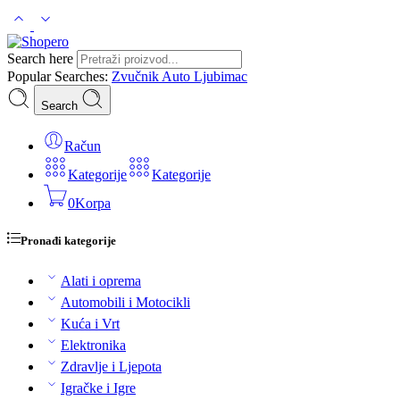
Search here
Popular Searches:
Zvučnik
Auto
Ljubimac
Search
Račun
Kategorije
Kategorije
0
Korpa
Pronađi kategorije
Alati i oprema
Automobili i Motocikli
Kuća i Vrt
Elektronika
Zdravlje i Ljepota
Igračke i Igre