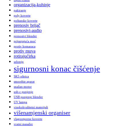
night-vision
organizacija-kuhinje
pakiranje
poly koverte
poštanske koverte
prenosiv brijač
prenosivi-audio
prenosivi blender
prijanjajuća moć
protiv komaraca
protiv muva
rotirajućirka
selotejp
sigurnosni konac čišćenje
SK5 oštrica
smoothie aparat
snažan-motor
usb-c punjenje
USB punjenje blender
UV lampa
visokokvalitetni materijali
višenamjenski organiser
vlagootporne koverte
vratni masažer