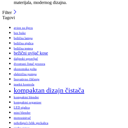
materijala, modernog dizajna.
Filter
Tagovi
avion za djecu
bez buke
bežična lampa
bežična sijalica
bežična testera
bežični uvijač kose
daljinski upravljač
dvostrani čistač prozora
ekonomska pošta
električna pumpa
Inovativno čišćenje
insekti kontrola
kompaktan dizajn čistača
kompaktni blender
kompaktni organizer
LED sijalica
mini blender
motousisivač
nehrđajući čelik sjeckalica