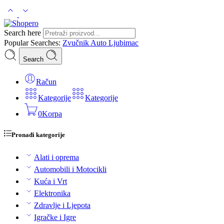
Search here
Popular Searches:
Zvučnik
Auto
Ljubimac
Search
Račun
Kategorije
Kategorije
0
Korpa
Pronađi kategorije
Alati i oprema
Automobili i Motocikli
Kuća i Vrt
Elektronika
Zdravlje i Ljepota
Igračke i Igre