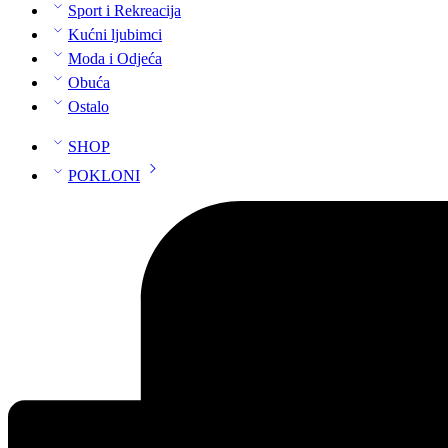
Sport i Rekreacija
Kućni ljubimci
Moda i Odjeća
Obuća
Ostalo
SHOP
POKLONI