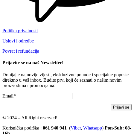
Politika privatnosti
Uslovi i odredbe
Povrat i refundacija
Prijavite se na naš Newsletter!
Dobijajte najnovije vijesti, ekskluzivne ponude i specijalne popuste
direktno u vaš inbox. Budite prvi koji će saznati o našim novim
proizvodima i promocijama!
Email*
© 2024 – All Right reserved!
Korisnička podrška :
061 940 941
(
Viber
,
Whatsapp
)
Pon-Sub: 08-
16h