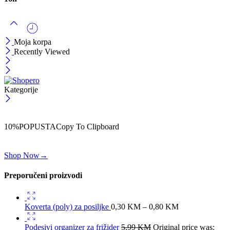
Moja korpa
Recently Viewed
Kategorije
ČEKAJ!
Uzmi svojih -10% na prvu porudžbinu!
10%POPUSTA
Copy To Clipboard
Koristi kod iznad i ostvari 10% popusta na svoju prvu porudžbinu.
Shop Now
→
Preporučeni proizvodi
Koverta (poly) za posiljke
0,30
KM
–
0,80
KM
Podesivi organizer za frižider
5,99
KM
Original price was: