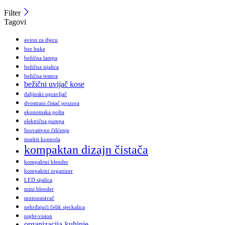
Filter
Tagovi
avion za djecu
bez buke
bežična lampa
bežična sijalica
bežična testera
bežični uvijač kose
daljinski upravljač
dvostrani čistač prozora
ekonomska pošta
električna pumpa
Inovativno čišćenje
insekti kontrola
kompaktan dizajn čistača
kompaktni blender
kompaktni organizer
LED sijalica
mini blender
motousisivač
nehrđajući čelik sjeckalica
night-vision
organizacija-kuhinje