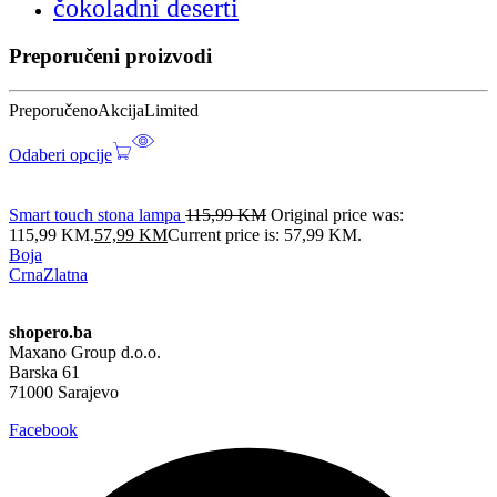
čokoladni deserti
Preporučeni proizvodi
Preporučeno
Akcija
Limited
Odaberi opcije
Smart touch stona lampa
115,99
KM
Original price was:
115,99 KM.
57,99
KM
Current price is: 57,99 KM.
Boja
Crna
Zlatna
shopero.ba
Maxano Group d.o.o.
Barska 61
71000 Sarajevo
Facebook