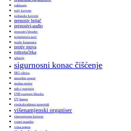
pakiranje
poly koverte
poštanske koverte
prenosiv brijač
prenosivi-audio
prenosivi blender
prijanjajuća moć
protiv komaraca
protiv muva
rotirajućirka
selotejp
sigurnosni konac čišćenje
SK5 oštrica
smoothie aparat
snažan-motor
usb-c punjenje
USB punjenje blender
UV lampa
visokokvalitetni materijali
višenamjenski organiser
vlagootporne koverte
vratni masažer
vrtna testera