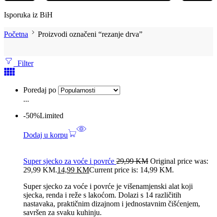
Isporuka iz BiH
Početna
Proizvodi označeni “rezanje drva”
Filter
Poredaj po
...
-50%
Limited
Dodaj u korpu
Super sjecko za voće i povrće
29,99
KM
Original price was:
29,99 KM.
14,99
KM
Current price is: 14,99 KM.
Super sjecko za voće i povrće je višenamjenski alat koji
sjecka, renda i reže s lakoćom. Dolazi s 14 različitih
nastavaka, praktičnim dizajnom i jednostavnim čišćenjem,
savršen za svaku kuhinju.