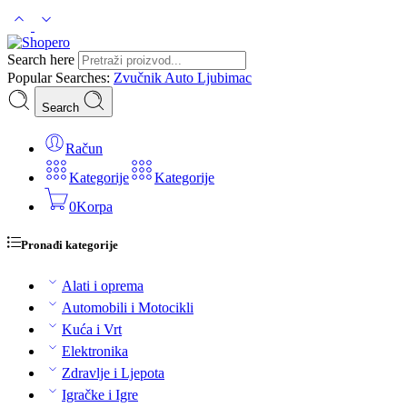
Search here
Popular Searches:
Zvučnik
Auto
Ljubimac
Search
Račun
Kategorije
Kategorije
0
Korpa
Pronađi kategorije
Alati i oprema
Automobili i Motocikli
Kuća i Vrt
Elektronika
Zdravlje i Ljepota
Igračke i Igre