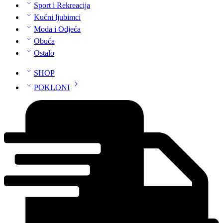
Sport i Rekreacija
Kućni ljubimci
Moda i Odjeća
Obuća
Ostalo
SHOP
POKLONI