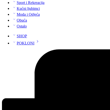
Sport i Rekreacija
Kućni ljubimci
Moda i Odjeća
Obuća
Ostalo
SHOP
POKLONI