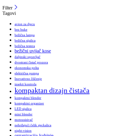
Filter
Tagovi
avion za djecu
bez buke
bežična lampa
bežična sijalica
bežična testera
bežični uvijač kose
daljinski upravljač
dvostrani čistač prozora
ekonomska pošta
električna pumpa
Inovativno čišćenje
insekti kontrola
kompaktan dizajn čistača
kompaktni blender
kompaktni organizer
LED sijalica
mini blender
motousisivač
nehrđajući čelik sjeckalica
night-vision
organizacija-kuhinje