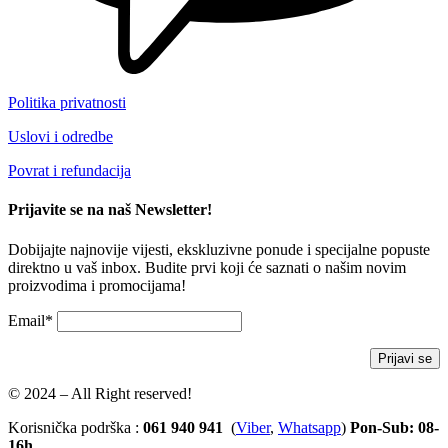
Politika privatnosti
Uslovi i odredbe
Povrat i refundacija
Prijavite se na naš Newsletter!
Dobijajte najnovije vijesti, ekskluzivne ponude i specijalne popuste
direktno u vaš inbox. Budite prvi koji će saznati o našim novim
proizvodima i promocijama!
Email*
© 2024 – All Right reserved!
Korisnička podrška :
061 940 941
(
Viber
,
Whatsapp
)
Pon-Sub: 08-
16h