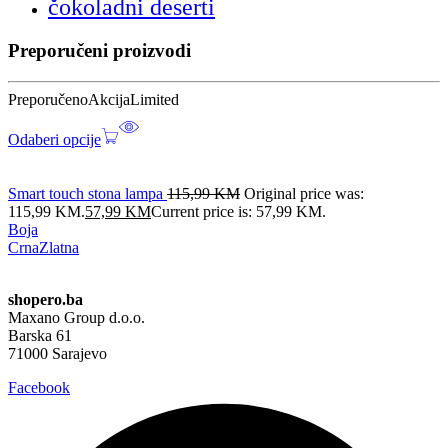
čokoladni deserti
Preporučeni proizvodi
Preporučeno
Akcija
Limited
Odaberi opcije
Smart touch stona lampa
115,99
KM
Original price was:
115,99 KM.
57,99
KM
Current price is: 57,99 KM.
Boja
Crna
Zlatna
shopero.ba
Maxano Group d.o.o.
Barska 61
71000 Sarajevo
Facebook