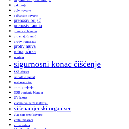
pakiranje
poly koverte
poštanske koverte
prenosiv brijač
prenosivi-audio
prenosivi blender
prijanjajuća moć
protiv komaraca
protiv muva
rotirajućirka
selotejp
sigurnosni konac čišćenje
SK5 oštrica
smoothie aparat
snažan-motor
usb-c punjenje
USB punjenje blender
UV lampa
visokokvalitetni materijali
višenamjenski organiser
vlagootporne koverte
vratni masažer
vrtna testera