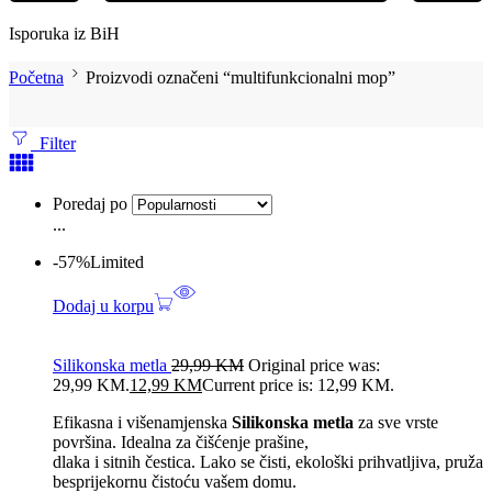
Isporuka iz BiH
Početna
Proizvodi označeni “multifunkcionalni mop”
Filter
Poredaj po
...
-57%
Limited
Dodaj u korpu
Silikonska metla
29,99
KM
Original price was:
29,99 KM.
12,99
KM
Current price is: 12,99 KM.
Efikasna i višenamjenska
Silikonska metla
za sve vrste
površina. Idealna za čišćenje prašine,
dlaka i sitnih čestica. Lako se čisti, ekološki prihvatljiva, pruža
besprijekornu čistoću vašem domu.