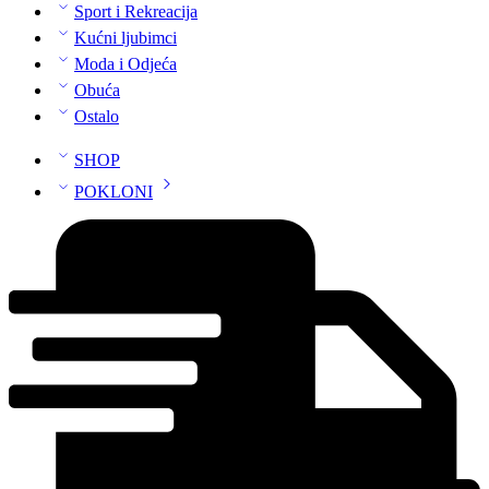
Sport i Rekreacija
Kućni ljubimci
Moda i Odjeća
Obuća
Ostalo
SHOP
POKLONI