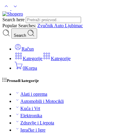
Search here
Popular Searches:
Zvučnik
Auto
Ljubimac
Search
Račun
Kategorije
Kategorije
0
Korpa
Pronađi kategorije
Alati i oprema
Automobili i Motocikli
Kuća i Vrt
Elektronika
Zdravlje i Ljepota
Igračke i Igre