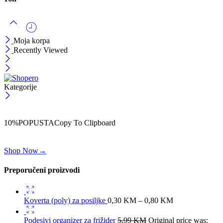
Moja korpa
Recently Viewed
Kategorije
ČEKAJ!
Uzmi svojih -10% na prvu porudžbinu!
10%POPUSTA
Copy To Clipboard
Koristi kod iznad i ostvari 10% popusta na svoju prvu porudžbinu.
Shop Now
→
Preporučeni proizvodi
Koverta (poly) za posiljke
0,30
KM
–
0,80
KM
Podesivi organizer za frižider
5,99
KM
Original price was: