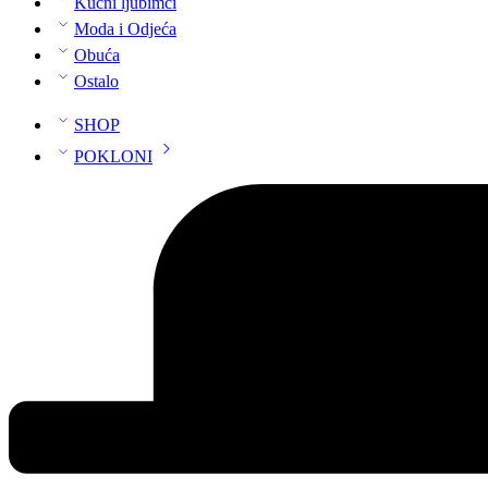
Kućni ljubimci
Moda i Odjeća
Obuća
Ostalo
SHOP
POKLONI