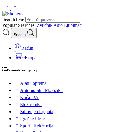
Search here
Popular Searches:
Zvučnik
Auto
Ljubimac
Search
Račun
0
Korpa
Pronađi kategorije
Alati i oprema
Automobili i Motocikli
Kuća i Vrt
Elektronika
Zdravlje i Ljepota
Igračke i Igre
Sport i Rekreacija