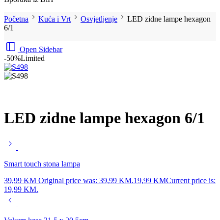
Početna
Kuća i Vrt
Osvjetljenje
LED zidne lampe hexagon
6/1
Open Sidebar
-50%
Limited
LED zidne lampe hexagon 6/1
Smart touch stona lampa
39,99
KM
Original price was: 39,99 KM.
19,99
KM
Current price is:
19,99 KM.