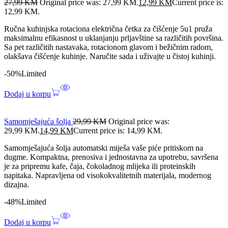
27,99
KM
Original price was: 27,99 KM.
12,99
KM
Current price is:
12,99 KM.
Ručna kuhinjska rotaciona električna četka za čišćenje 5u1 pruža
maksimalnu efikasnost u uklanjanju prljavštine sa različitih površina.
Sa pet različitih nastavaka, rotacionom glavom i bežičnim radom,
olakšava čišćenje kuhinje. Naručite sada i uživajte u čistoj kuhinji.
-50%
Limited
Dodaj u korpu
Samomješajuća šolja
29,99
KM
Original price was:
29,99 KM.
14,99
KM
Current price is: 14,99 KM.
Samomješajuća šolja automatski miješa vaše piće pritiskom na
dugme. Kompaktna, prenosiva i jednostavna za upotrebu, savršena
je za pripremu kafe, čaja, čokoladnog mlijeka ili proteinskih
napitaka. Napravljena od visokokvalitetnih materijala, modernog
dizajna.
-48%
Limited
Dodaj u korpu