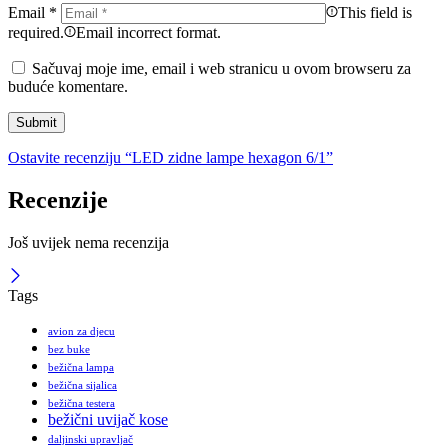
Email
*
This field is
required.
Email incorrect format.
Sačuvaj moje ime, email i web stranicu u ovom browseru za
buduće komentare.
Ostavite recenziju “LED zidne lampe hexagon 6/1”
Recenzije
Još uvijek nema recenzija
Tags
avion za djecu
bez buke
bežična lampa
bežična sijalica
bežična testera
bežični uvijač kose
daljinski upravljač