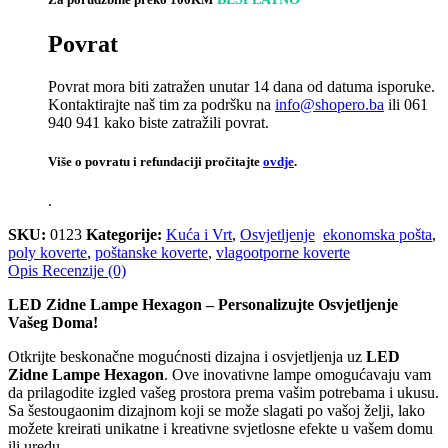
Povrat
Povrat mora biti zatražen unutar 14 dana od datuma isporuke.
Kontaktirajte naš tim za podršku na
info@shopero.ba
ili 061
940 941 kako biste zatražili povrat.
Više o povratu i refundaciji pročitajte
ovdje
.
.
SKU:
0123
Kategorije:
Kuća i Vrt
,
Osvjetljenje
ekonomska pošta
,
poly koverte
,
poštanske koverte
,
vlagootporne koverte
Opis
Recenzije (0)
LED Zidne Lampe Hexagon – Personalizujte Osvjetljenje
Vašeg Doma!
Otkrijte beskonačne mogućnosti dizajna i osvjetljenja uz
LED
Zidne Lampe Hexagon
. Ove inovativne lampe omogućavaju vam
da prilagodite izgled vašeg prostora prema vašim potrebama i ukusu.
Sa šestougaonim dizajnom koji se može slagati po vašoj želji, lako
možete kreirati unikatne i kreativne svjetlosne efekte u vašem domu
ili uredu.