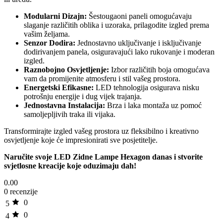
Modularni Dizajn:
Šestougaoni paneli omogućavaju
slaganje različitih oblika i uzoraka, prilagodite izgled prema
vašim željama.
Senzor Dodira:
Jednostavno uključivanje i isključivanje
dodirivanjem panela, osiguravajući lako rukovanje i moderan
izgled.
Raznobojno Osvjetljenje:
Izbor različitih boja omogućava
vam da promijenite atmosferu i stil vašeg prostora.
Energetski Efikasne:
LED tehnologija osigurava nisku
potrošnju energije i dug vijek trajanja.
Jednostavna Instalacija:
Brza i laka montaža uz pomoć
samoljepljivih traka ili vijaka.
Transformirajte izgled vašeg prostora uz fleksibilno i kreativno
osvjetljenje koje će impresionirati sve posjetitelje.
Naručite svoje LED Zidne Lampe Hexagon danas i stvorite
svjetlosne kreacije koje oduzimaju dah!
0.00
0 recenzije
0
5
0
4