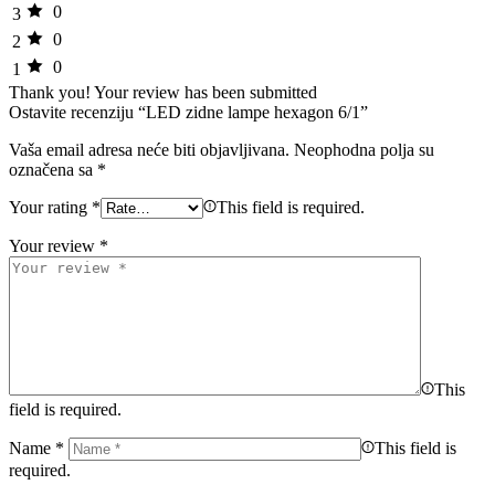
0
3
0
2
0
1
Thank you!
Your review has been submitted
Ostavite recenziju “LED zidne lampe hexagon 6/1”
Vaša email adresa neće biti objavljivana.
Neophodna polja su
označena sa
*
Your rating
*
This field is required.
Your review
*
This
field is required.
Name
*
This field is
required.