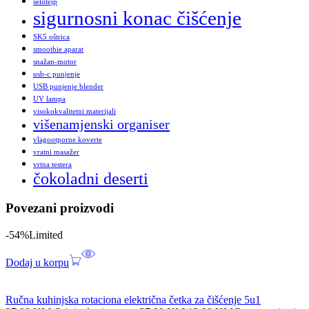
selotejp
sigurnosni konac čišćenje
SK5 oštrica
smoothie aparat
snažan-motor
usb-c punjenje
USB punjenje blender
UV lampa
visokokvalitetni materijali
višenamjenski organiser
vlagootporne koverte
vratni masažer
vrtna testera
čokoladni deserti
Povezani proizvodi
-54%
Limited
Dodaj u korpu
Ručna kuhinjska rotaciona električna četka za čišćenje 5u1