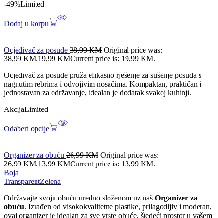
-49%
Limited
Dodaj u korpu
Ocjeđivač za posuđe
38,99
KM
Original price was:
38,99 KM.
19,99
KM
Current price is: 19,99 KM.
Ocjeđivač za posuđe pruža efikasno rješenje za sušenje posuđa s
nagnutim rebrima i odvojivim nosačima. Kompaktan, praktičan i
jednostavan za održavanje, idealan je dodatak svakoj kuhinji.
Akcija
Limited
Odaberi opcije
Organizer za obuću
26,99
KM
Original price was:
26,99 KM.
13,99
KM
Current price is: 13,99 KM.
Boja
Transparent
Zelena
Održavajte svoju obuću uredno složenom uz naš
Organizer za
obuću
. Izrađen od visokokvalitetne plastike, prilagodljiv i moderan,
ovaj organizer je idealan za sve vrste obuće, štedeći prostor u vašem