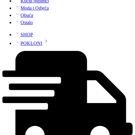
Kućni ljubimci
Moda i Odjeća
Obuća
Ostalo
SHOP
POKLONI