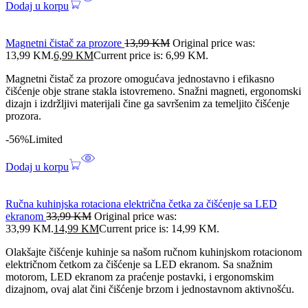
Dodaj u korpu
Magnetni čistač za prozore
13,99
KM
Original price was:
13,99 KM.
6,99
KM
Current price is: 6,99 KM.
Magnetni čistač za prozore omogućava jednostavno i efikasno
čišćenje obje strane stakla istovremeno. Snažni magneti, ergonomski
dizajn i izdržljivi materijali čine ga savršenim za temeljito čišćenje
prozora.
-56%
Limited
Dodaj u korpu
Ručna kuhinjska rotaciona električna četka za čišćenje sa LED
ekranom
33,99
KM
Original price was:
33,99 KM.
14,99
KM
Current price is: 14,99 KM.
Olakšajte čišćenje kuhinje sa našom ručnom kuhinjskom rotacionom
električnom četkom za čišćenje sa LED ekranom. Sa snažnim
motorom, LED ekranom za praćenje postavki, i ergonomskim
dizajnom, ovaj alat čini čišćenje brzom i jednostavnom aktivnošću.