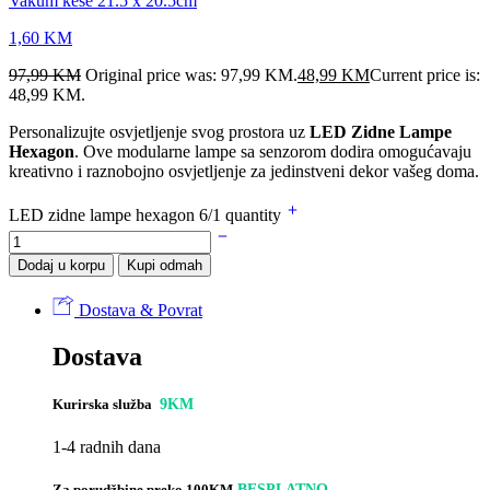
Vakum kese 21.5 x 20.5cm
1,60
KM
97,99
KM
Original price was: 97,99 KM.
48,99
KM
Current price is:
48,99 KM.
Personalizujte osvjetljenje svog prostora uz
LED Zidne Lampe
Hexagon
. Ove modularne lampe sa senzorom dodira omogućavaju
kreativno i raznobojno osvjetljenje za jedinstveni dekor vašeg doma.
LED zidne lampe hexagon 6/1 quantity
Dodaj u korpu
Kupi odmah
Dostava & Povrat
Dostava
Kurirska služba
9KM
1-4 radnih dana
Za porudžbine preko 100KM
BESPLATNO