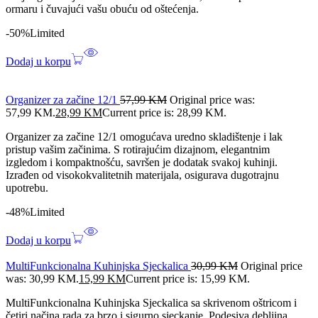
ormaru i čuvajući vašu obuću od oštećenja.
-50%
Limited
Dodaj u korpu
Organizer za začine 12/1
57,99
KM
Original price was:
57,99 KM.
28,99
KM
Current price is: 28,99 KM.
Organizer za začine 12/1 omogućava uredno skladištenje i lak
pristup vašim začinima. S rotirajućim dizajnom, elegantnim
izgledom i kompaktnošću, savršen je dodatak svakoj kuhinji.
Izrađen od visokokvalitetnih materijala, osigurava dugotrajnu
upotrebu.
-48%
Limited
Dodaj u korpu
MultiFunkcionalna Kuhinjska Sjeckalica
30,99
KM
Original price
was: 30,99 KM.
15,99
KM
Current price is: 15,99 KM.
MultiFunkcionalna Kuhinjska Sjeckalica sa skrivenom oštricom i
četiri načina rada za brzo i sigurno sjeckanje. Podesiva debljina