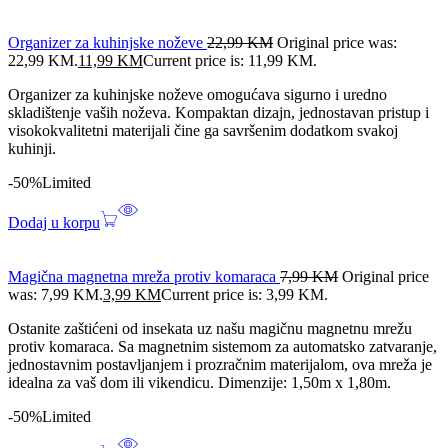
Organizer za kuhinjske noževe
22,99
KM
Original price was:
22,99 KM.
11,99
KM
Current price is: 11,99 KM.
Organizer za kuhinjske noževe omogućava sigurno i uredno
skladištenje vaših noževa. Kompaktan dizajn, jednostavan pristup i
visokokvalitetni materijali čine ga savršenim dodatkom svakoj
kuhinji.
-50%
Limited
Dodaj u korpu
Magična magnetna mreža protiv komaraca
7,99
KM
Original price
was: 7,99 KM.
3,99
KM
Current price is: 3,99 KM.
Ostanite zaštićeni od insekata uz našu magičnu magnetnu mrežu
protiv komaraca. Sa magnetnim sistemom za automatsko zatvaranje,
jednostavnim postavljanjem i prozračnim materijalom, ova mreža je
idealna za vaš dom ili vikendicu. Dimenzije: 1,50m x 1,80m.
-50%
Limited