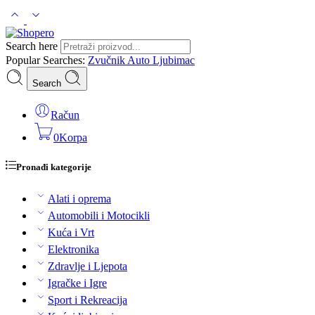
Search here
Popular Searches:
Zvučnik
Auto
Ljubimac
Search
Račun
0
Korpa
Pronađi kategorije
Alati i oprema
Automobili i Motocikli
Kuća i Vrt
Elektronika
Zdravlje i Ljepota
Igračke i Igre
Sport i Rekreacija