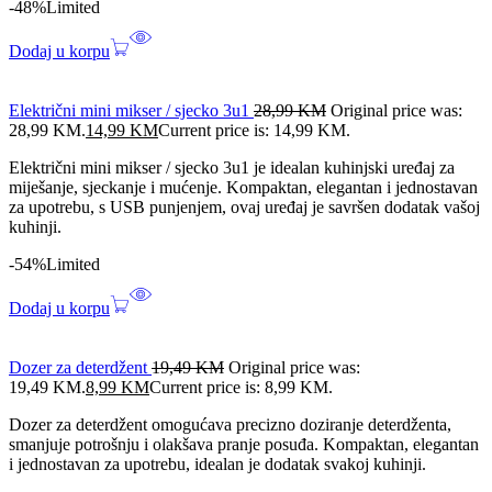
-48%
Limited
Dodaj u korpu
Električni mini mikser / sjecko 3u1
28,99
KM
Original price was:
28,99 KM.
14,99
KM
Current price is: 14,99 KM.
Električni mini mikser / sjecko 3u1 je idealan kuhinjski uređaj za
miješanje, sjeckanje i mućenje. Kompaktan, elegantan i jednostavan
za upotrebu, s USB punjenjem, ovaj uređaj je savršen dodatak vašoj
kuhinji.
-54%
Limited
Dodaj u korpu
Dozer za deterdžent
19,49
KM
Original price was:
19,49 KM.
8,99
KM
Current price is: 8,99 KM.
Dozer za deterdžent omogućava precizno doziranje deterdženta,
smanjuje potrošnju i olakšava pranje posuđa. Kompaktan, elegantan
i jednostavan za upotrebu, idealan je dodatak svakoj kuhinji.