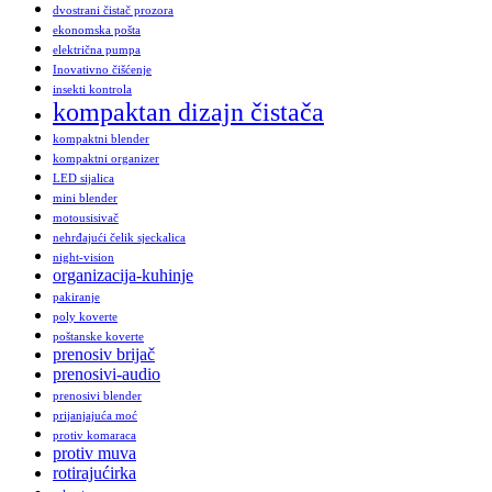
dvostrani čistač prozora
ekonomska pošta
električna pumpa
Inovativno čišćenje
insekti kontrola
kompaktan dizajn čistača
kompaktni blender
kompaktni organizer
LED sijalica
mini blender
motousisivač
nehrđajući čelik sjeckalica
night-vision
organizacija-kuhinje
pakiranje
poly koverte
poštanske koverte
prenosiv brijač
prenosivi-audio
prenosivi blender
prijanjajuća moć
protiv komaraca
protiv muva
rotirajućirka