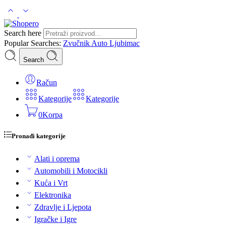
Search here
Popular Searches:
Zvučnik
Auto
Ljubimac
Search
Račun
Kategorije
Kategorije
0
Korpa
Pronađi kategorije
Alati i oprema
Automobili i Motocikli
Kuća i Vrt
Elektronika
Zdravlje i Ljepota
Igračke i Igre