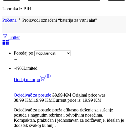
Isporuka iz BiH
Početna
Proizvodi označeni “baterija za vrtni alat”
Filter
Poredaj po
...
-49%
Limited
Dodaj u korpu
Ocjeđivač za posuđe
38,99
KM
Original price was:
38,99 KM.
19,99
KM
Current price is: 19,99 KM.
Ocjeđivač za posuđe pruža efikasno rješenje za sušenje
posuđa s nagnutim rebrima i odvojivim nosačima.
Kompaktan, praktičan i jednostavan za održavanje, idealan je
dodatak svakoj kuhinji.