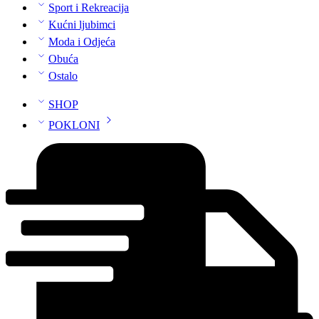
Sport i Rekreacija
Kućni ljubimci
Moda i Odjeća
Obuća
Ostalo
SHOP
POKLONI