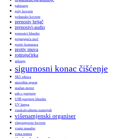
pakiranje
poly koverte
poštanske koverte
prenosiv brijač
prenosivi-audio
prenosivi blender
prijanjajuća moć
protiv komaraca
protiv muva
rotirajućirka
selotejp
sigurnosni konac čišćenje
SK5 oštrica
smoothie aparat
snažan-motor
usb-c punjenje
USB punjenje blender
UV lampa
visokokvalitetni materijali
višenamjenski organiser
vlagootporne koverte
vratni masažer
vrtna testera