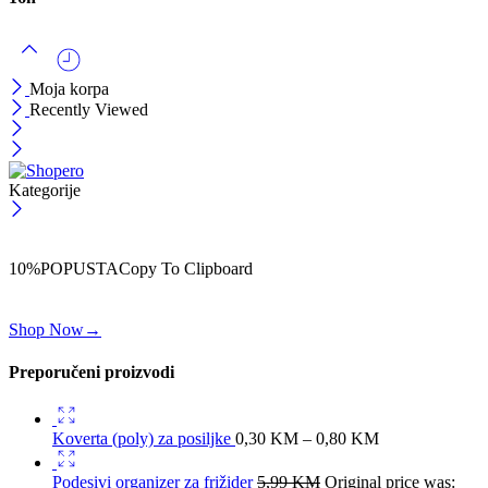
Moja korpa
Recently Viewed
Kategorije
ČEKAJ!
Uzmi svojih -10% na prvu porudžbinu!
10%POPUSTA
Copy To Clipboard
Koristi kod iznad i ostvari 10% popusta na svoju prvu porudžbinu.
Shop Now
→
Preporučeni proizvodi
Koverta (poly) za posiljke
0,30
KM
–
0,80
KM
Podesivi organizer za frižider
5,99
KM
Original price was: