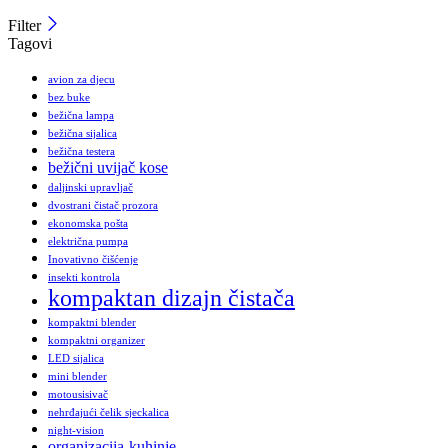
Filter
Tagovi
avion za djecu
bez buke
bežična lampa
bežična sijalica
bežična testera
bežični uvijač kose
daljinski upravljač
dvostrani čistač prozora
ekonomska pošta
električna pumpa
Inovativno čišćenje
insekti kontrola
kompaktan dizajn čistača
kompaktni blender
kompaktni organizer
LED sijalica
mini blender
motousisivač
nehrđajući čelik sjeckalica
night-vision
organizacija-kuhinje