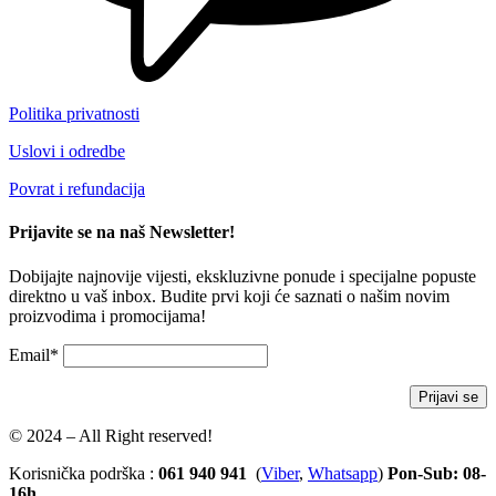
Politika privatnosti
Uslovi i odredbe
Povrat i refundacija
Prijavite se na naš Newsletter!
Dobijajte najnovije vijesti, ekskluzivne ponude i specijalne popuste
direktno u vaš inbox. Budite prvi koji će saznati o našim novim
proizvodima i promocijama!
Email*
© 2024 – All Right reserved!
Korisnička podrška :
061 940 941
(
Viber
,
Whatsapp
)
Pon-Sub: 08-
16h