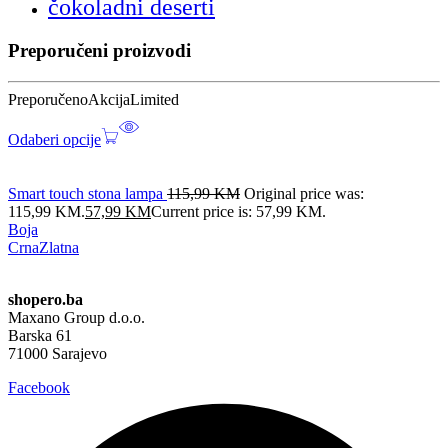
čokoladni deserti
Preporučeni proizvodi
Preporučeno
Akcija
Limited
Odaberi opcije
Smart touch stona lampa
115,99
KM
Original price was:
115,99 KM.
57,99
KM
Current price is: 57,99 KM.
Boja
Crna
Zlatna
shopero.ba
Maxano Group d.o.o.
Barska 61
71000 Sarajevo
Facebook