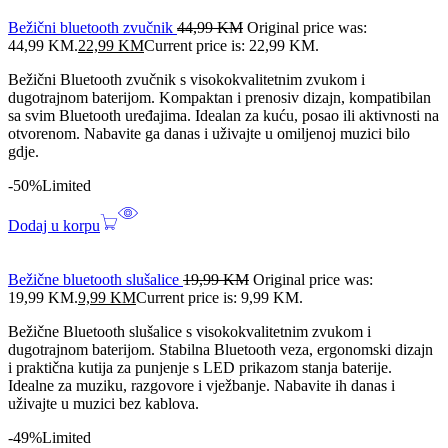
Bežični bluetooth zvučnik
44,99
KM
Original price was:
44,99 KM.
22,99
KM
Current price is: 22,99 KM.
Bežični Bluetooth zvučnik s visokokvalitetnim zvukom i
dugotrajnom baterijom. Kompaktan i prenosiv dizajn, kompatibilan
sa svim Bluetooth uređajima. Idealan za kuću, posao ili aktivnosti na
otvorenom. Nabavite ga danas i uživajte u omiljenoj muzici bilo
gdje.
-50%
Limited
Dodaj u korpu
Bežične bluetooth slušalice
19,99
KM
Original price was:
19,99 KM.
9,99
KM
Current price is: 9,99 KM.
Bežične Bluetooth slušalice s visokokvalitetnim zvukom i
dugotrajnom baterijom. Stabilna Bluetooth veza, ergonomski dizajn
i praktična kutija za punjenje s LED prikazom stanja baterije.
Idealne za muziku, razgovore i vježbanje. Nabavite ih danas i
uživajte u muzici bez kablova.
-49%
Limited