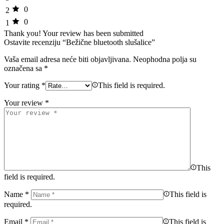
0
2
0
1
Thank you!
Your review has been submitted
Ostavite recenziju “Bežične bluetooth slušalice”
Vaša email adresa neće biti objavljivana.
Neophodna polja su
označena sa
*
Your rating
*
This field is required.
Your review
*
This
field is required.
Name
*
This field is
required.
Email
*
This field is