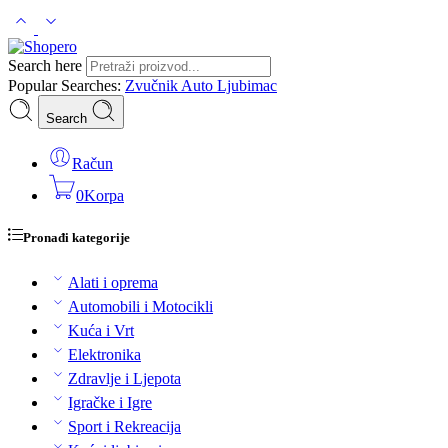
Search here
Popular Searches:
Zvučnik
Auto
Ljubimac
Search
Račun
0
Korpa
Pronađi kategorije
Alati i oprema
Automobili i Motocikli
Kuća i Vrt
Elektronika
Zdravlje i Ljepota
Igračke i Igre
Sport i Rekreacija