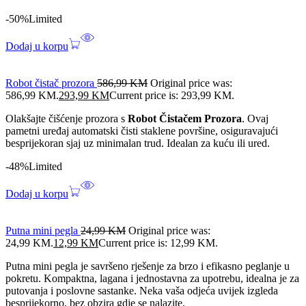
-50%
Limited
Dodaj u korpu
Robot čistač prozora
586,99
KM
Original price was:
586,99 KM.
293,99
KM
Current price is: 293,99 KM.
Olakšajte čišćenje prozora s
Robot Čistačem Prozora
. Ovaj
pametni uređaj automatski čisti staklene površine, osiguravajući
besprijekoran sjaj uz minimalan trud. Idealan za kuću ili ured.
-48%
Limited
Dodaj u korpu
Putna mini pegla
24,99
KM
Original price was:
24,99 KM.
12,99
KM
Current price is: 12,99 KM.
Putna mini pegla je savršeno rješenje za brzo i efikasno peglanje u
pokretu. Kompaktna, lagana i jednostavna za upotrebu, idealna je za
putovanja i poslovne sastanke. Neka vaša odjeća uvijek izgleda
besprijekorno, bez obzira gdje se nalazite.