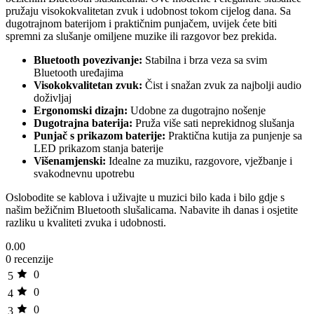
pružaju visokokvalitetan zvuk i udobnost tokom cijelog dana. Sa
dugotrajnom baterijom i praktičnim punjačem, uvijek ćete biti
spremni za slušanje omiljene muzike ili razgovor bez prekida.
Bluetooth povezivanje:
Stabilna i brza veza sa svim
Bluetooth uređajima
Visokokvalitetan zvuk:
Čist i snažan zvuk za najbolji audio
doživljaj
Ergonomski dizajn:
Udobne za dugotrajno nošenje
Dugotrajna baterija:
Pruža više sati neprekidnog slušanja
Punjač s prikazom baterije:
Praktična kutija za punjenje sa
LED prikazom stanja baterije
Višenamjenski:
Idealne za muziku, razgovore, vježbanje i
svakodnevnu upotrebu
Oslobodite se kablova i uživajte u muzici bilo kada i bilo gdje s
našim bežičnim Bluetooth slušalicama. Nabavite ih danas i osjetite
razliku u kvaliteti zvuka i udobnosti.
0.00
0 recenzije
0
5
0
4
0
3