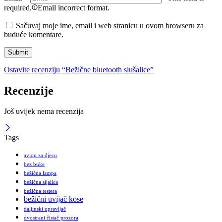
required.
Email incorrect format.
Sačuvaj moje ime, email i web stranicu u ovom browseru za
buduće komentare.
Ostavite recenziju “Bežične bluetooth slušalice”
Recenzije
Još uvijek nema recenzija
Tags
avion za djecu
bez buke
bežična lampa
bežična sijalica
bežična testera
bežični uvijač kose
daljinski upravljač
dvostrani čistač prozora