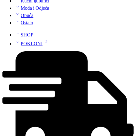
Kućni ljubimci
Moda i Odjeća
Obuća
Ostalo
SHOP
POKLONI