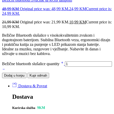
Bežični bluetooth zvučnik sa RGB lampom
48,99
KM
Original price was: 48,99 KM.
24,99
KM
Current price is:
24,99 KM.
21,99
KM
Original price was: 21,99 KM.
10,99
KM
Current price is:
10,99 KM.
Bežične Bluetooth slušalice s visokokvalitetnim zvukom i
dugotrajnom baterijom. Stabilna Bluetooth veza, ergonomski dizajn
i praktična kutija za punjenje s LED prikazom stanja baterije.
Idealne za muziku, razgovore i vježbanje. Nabavite ih danas i
uživajte u muzici bez kablova.
Bežične bluetooth slušalice quantity
Dodaj u korpu
Kupi odmah
Dostava & Povrat
Dostava
Kurirska služba
9KM