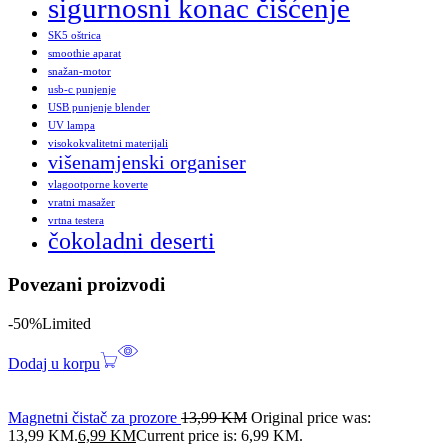
sigurnosni konac čišćenje
SK5 oštrica
smoothie aparat
snažan-motor
usb-c punjenje
USB punjenje blender
UV lampa
visokokvalitetni materijali
višenamjenski organiser
vlagootporne koverte
vratni masažer
vrtna testera
čokoladni deserti
Povezani proizvodi
-50%
Limited
Dodaj u korpu
Magnetni čistač za prozore
13,99
KM
Original price was:
13,99 KM.
6,99
KM
Current price is: 6,99 KM.