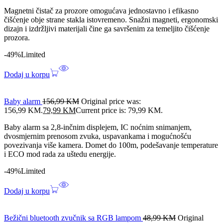
Magnetni čistač za prozore omogućava jednostavno i efikasno
čišćenje obje strane stakla istovremeno. Snažni magneti, ergonomski
dizajn i izdržljivi materijali čine ga savršenim za temeljito čišćenje
prozora.
-49%
Limited
Dodaj u korpu
Baby alarm
156,99
KM
Original price was:
156,99 KM.
79,99
KM
Current price is: 79,99 KM.
Baby alarm sa 2,8-inčnim displejem, IC noćnim snimanjem,
dvosmjernim prenosom zvuka, uspavankama i mogućnošću
povezivanja više kamera. Domet do 100m, podešavanje temperature
i ECO mod rada za uštedu energije.
-49%
Limited
Dodaj u korpu
Bežični bluetooth zvučnik sa RGB lampom
48,99
KM
Original