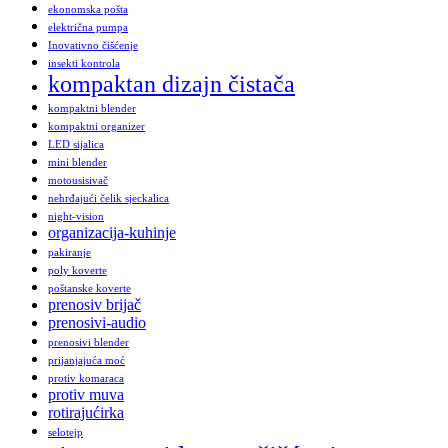
ekonomska pošta
električna pumpa
Inovativno čišćenje
insekti kontrola
kompaktan dizajn čistača
kompaktni blender
kompaktni organizer
LED sijalica
mini blender
motousisivač
nehrđajući čelik sjeckalica
night-vision
organizacija-kuhinje
pakiranje
poly koverte
poštanske koverte
prenosiv brijač
prenosivi-audio
prenosivi blender
prijanjajuća moć
protiv komaraca
protiv muva
rotirajućirka
selotejp