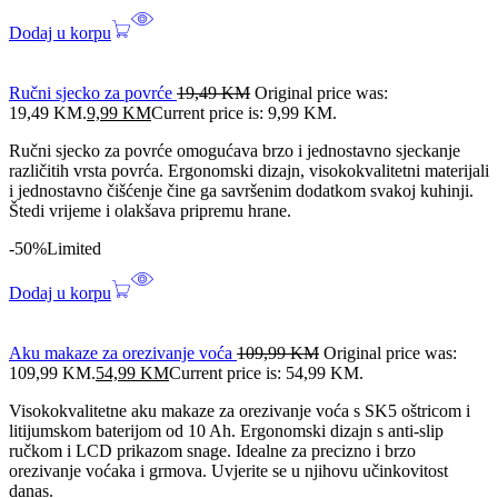
Dodaj u korpu
Ručni sjecko za povrće
19,49
KM
Original price was:
19,49 KM.
9,99
KM
Current price is: 9,99 KM.
Ručni sjecko za povrće omogućava brzo i jednostavno sjeckanje
različitih vrsta povrća. Ergonomski dizajn, visokokvalitetni materijali
i jednostavno čišćenje čine ga savršenim dodatkom svakoj kuhinji.
Štedi vrijeme i olakšava pripremu hrane.
-50%
Limited
Dodaj u korpu
Aku makaze za orezivanje voća
109,99
KM
Original price was:
109,99 KM.
54,99
KM
Current price is: 54,99 KM.
Visokokvalitetne aku makaze za orezivanje voća s SK5 oštricom i
litijumskom baterijom od 10 Ah. Ergonomski dizajn s anti-slip
ručkom i LCD prikazom snage. Idealne za precizno i brzo
orezivanje voćaka i grmova. Uvjerite se u njihovu učinkovitost
danas.