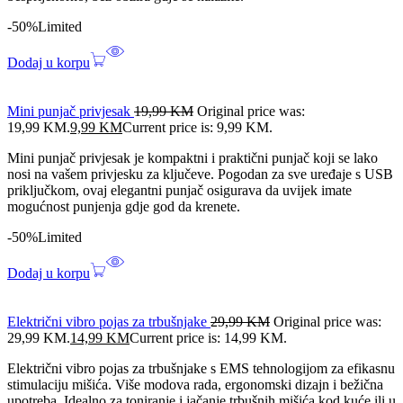
-50%
Limited
Dodaj u korpu
Mini punjač privjesak
19,99
KM
Original price was:
19,99 KM.
9,99
KM
Current price is: 9,99 KM.
Mini punjač privjesak je kompaktni i praktični punjač koji se lako
nosi na vašem privjesku za ključeve. Pogodan za sve uređaje s USB
priključkom, ovaj elegantni punjač osigurava da uvijek imate
mogućnost punjenja gdje god da krenete.
-50%
Limited
Dodaj u korpu
Električni vibro pojas za trbušnjake
29,99
KM
Original price was:
29,99 KM.
14,99
KM
Current price is: 14,99 KM.
Električni vibro pojas za trbušnjake s EMS tehnologijom za efikasnu
stimulaciju mišića. Više modova rada, ergonomski dizajn i bežična
upotreba. Idealno za toniranje i jačanje trbušnih mišića kod kuće ili u