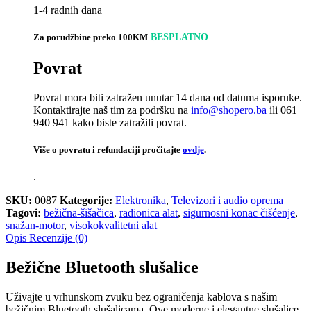
1-4 radnih dana
Za porudžbine preko 100KM
BESPLATNO
Povrat
Povrat mora biti zatražen unutar 14 dana od datuma isporuke.
Kontaktirajte naš tim za podršku na
info@shopero.ba
ili 061
940 941 kako biste zatražili povrat.
Više o povratu i refundaciji pročitajte
ovdje
.
.
SKU:
0087
Kategorije:
Elektronika
,
Televizori i audio oprema
Tagovi:
bežična-šišačica
,
radionica alat
,
sigurnosni konac čišćenje
,
snažan-motor
,
visokokvalitetni alat
Opis
Recenzije (0)
Bežične Bluetooth slušalice
Uživajte u vrhunskom zvuku bez ograničenja kablova s našim
bežičnim Bluetooth slušalicama. Ove moderne i elegantne slušalice