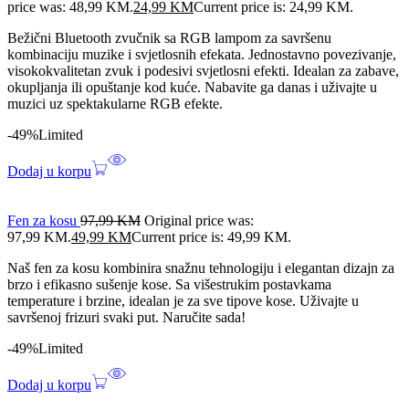
price was: 48,99 KM.
24,99
KM
Current price is: 24,99 KM.
Bežični Bluetooth zvučnik sa RGB lampom za savršenu
kombinaciju muzike i svjetlosnih efekata. Jednostavno povezivanje,
visokokvalitetan zvuk i podesivi svjetlosni efekti. Idealan za zabave,
okupljanja ili opuštanje kod kuće. Nabavite ga danas i uživajte u
muzici uz spektakularne RGB efekte.
-49%
Limited
Dodaj u korpu
Fen za kosu
97,99
KM
Original price was:
97,99 KM.
49,99
KM
Current price is: 49,99 KM.
Naš fen za kosu kombinira snažnu tehnologiju i elegantan dizajn za
brzo i efikasno sušenje kose. Sa višestrukim postavkama
temperature i brzine, idealan je za sve tipove kose. Uživajte u
savršenoj frizuri svaki put. Naručite sada!
-49%
Limited
Dodaj u korpu