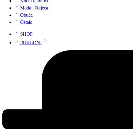
Kućni ljubimci
Moda i Odjeća
Obuća
Ostalo
SHOP
POKLONI