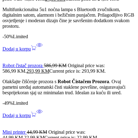
Multifunkcionalna 5u1 noćna lampa s Bluetooth zvučnikom,
digitalnim satom, alarmom i bežičnim punjačem. Prilagodljivo RGB
osvjetljenje i moderan dizajn čine je savršenim dodatkom svakom
prostoru.
-50%
Limited
Dodaj u korpu
Robot čistač prozora
586,99
KM
Original price was:
586,99 KM.
293,99
KM
Current price is: 293,99 KM.
Olakšajte čišćenje prozora s
Robot Čistačem Prozora
. Ovaj
pametni uređaj automatski čisti staklene površine, osiguravajući
besprijekoran sjaj uz minimalan trud. Idealan za kuću ili ured.
-49%
Limited
Dodaj u korpu
Mini printer
44,99
KM
Original price was:
44,99 KM.
22,99
KM
Current price is: 22,99 KM.