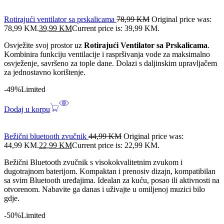
Rotirajući ventilator sa prskalicama
78,99
KM
Original price was:
78,99 KM.
39,99
KM
Current price is: 39,99 KM.
Osvježite svoj prostor uz
Rotirajući Ventilator sa Prskalicama
.
Kombinira funkciju ventilacije i raspršivanja vode za maksimalno
osvježenje, savršeno za tople dane. Dolazi s daljinskim upravljačem
za jednostavno korištenje.
-49%
Limited
Dodaj u korpu
Bežični bluetooth zvučnik
44,99
KM
Original price was:
44,99 KM.
22,99
KM
Current price is: 22,99 KM.
Bežični Bluetooth zvučnik s visokokvalitetnim zvukom i
dugotrajnom baterijom. Kompaktan i prenosiv dizajn, kompatibilan
sa svim Bluetooth uređajima. Idealan za kuću, posao ili aktivnosti na
otvorenom. Nabavite ga danas i uživajte u omiljenoj muzici bilo
gdje.
-50%
Limited