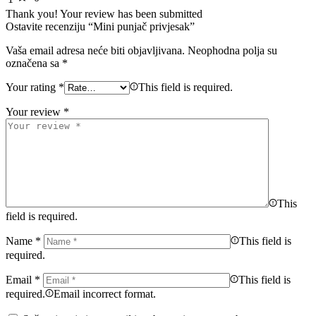
Thank you!
Your review has been submitted
Ostavite recenziju “Mini punjač privjesak”
Vaša email adresa neće biti objavljivana.
Neophodna polja su
označena sa
*
Your rating
*
This field is required.
Your review
*
This
field is required.
Name
*
This field is
required.
Email
*
This field is
required.
Email incorrect format.