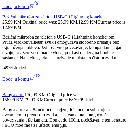
Dodaj u korpu
Bežični mikrofon za telefon USB-C i Lightning konekcija
25,99
KM
Original price was: 25,99 KM.
12,99
KM
Current price is:
12,99 KM.
Bežični mikrofon za telefon s USB-C i Lightning konekcijom.
Pruža visokokvalitetan zvuk i omogućava slobodno kretanje bez
ograničenja kablova. Jednostavno povezivanje, kompaktan i lagan
dizajn, savršen za snimanje videa, podkasta, intervjua i online
sastanke. Nabavite ga danas i uživajte u kristalno čistom zvuku.
-49%
Limited
Dodaj u korpu
Baby alarm
156,99
KM
Original price was:
156,99 KM.
79,99
KM
Current price is: 79,99 KM.
Baby alarm sa 2,8-inčnim displejem, IC noćnim snimanjem,
dvosmjernim prenosom zvuka, uspavankama i mogućnošću
povezivanja više kamera. Domet do 100m, podešavanje temperature
i ECO mod rada za uštedu energije.