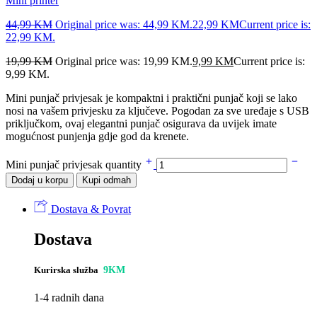
Mini printer
44,99
KM
Original price was: 44,99 KM.
22,99
KM
Current price is:
22,99 KM.
19,99
KM
Original price was: 19,99 KM.
9,99
KM
Current price is:
9,99 KM.
Mini punjač privjesak je kompaktni i praktični punjač koji se lako
nosi na vašem privjesku za ključeve. Pogodan za sve uređaje s USB
priključkom, ovaj elegantni punjač osigurava da uvijek imate
mogućnost punjenja gdje god da krenete.
Mini punjač privjesak quantity
Dodaj u korpu
Kupi odmah
Dostava & Povrat
Dostava
Kurirska služba
9KM
1-4 radnih dana