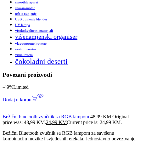
smoothie aparat
snažan-motor
usb-c punjenje
USB punjenje blender
UV lampa
visokokvalitetni materijali
višenamjenski organiser
vlagootporne koverte
vratni masažer
vrtna testera
čokoladni deserti
Povezani proizvodi
-49%
Limited
Dodaj u korpu
Bežični bluetooth zvučnik sa RGB lampom
48,99
KM
Original
price was: 48,99 KM.
24,99
KM
Current price is: 24,99 KM.
Bežični Bluetooth zvučnik sa RGB lampom za savršenu
kombinaciju muzike i svjetlosnih efekata. Jednostavno povezivanje,