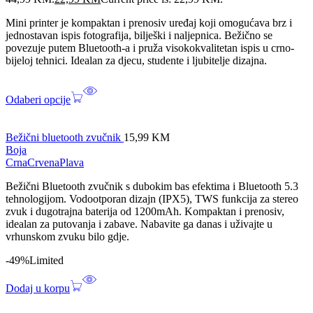
Mini printer je kompaktan i prenosiv uređaj koji omogućava brz i
jednostavan ispis fotografija, bilješki i naljepnica. Bežično se
povezuje putem Bluetooth-a i pruža visokokvalitetan ispis u crno-
bijeloj tehnici. Idealan za djecu, studente i ljubitelje dizajna.
Odaberi opcije
Bežični bluetooth zvučnik
15,99
KM
Boja
Crna
Crvena
Plava
Bežični Bluetooth zvučnik s dubokim bas efektima i Bluetooth 5.3
tehnologijom. Vodootporan dizajn (IPX5), TWS funkcija za stereo
zvuk i dugotrajna baterija od 1200mAh. Kompaktan i prenosiv,
idealan za putovanja i zabave. Nabavite ga danas i uživajte u
vrhunskom zvuku bilo gdje.
-49%
Limited
Dodaj u korpu