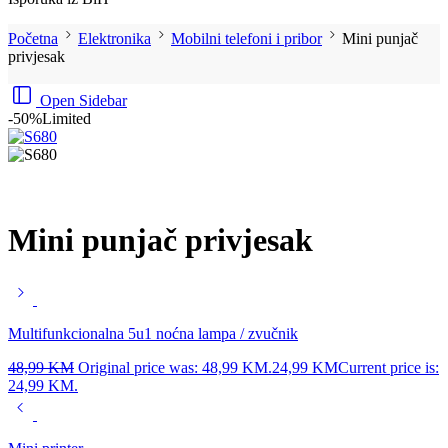
Početna
Elektronika
Mobilni telefoni i pribor
Mini punjač
privjesak
Open Sidebar
-50%
Limited
Mini punjač privjesak
Multifunkcionalna 5u1 noćna lampa / zvučnik
48,99
KM
Original price was: 48,99 KM.
24,99
KM
Current price is:
24,99 KM.