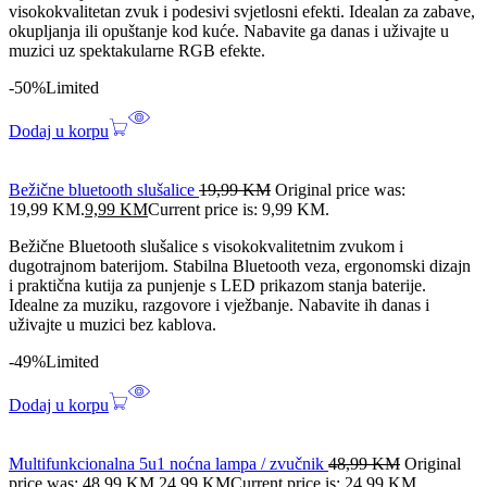
visokokvalitetan zvuk i podesivi svjetlosni efekti. Idealan za zabave,
okupljanja ili opuštanje kod kuće. Nabavite ga danas i uživajte u
muzici uz spektakularne RGB efekte.
-50%
Limited
Dodaj u korpu
Bežične bluetooth slušalice
19,99
KM
Original price was:
19,99 KM.
9,99
KM
Current price is: 9,99 KM.
Bežične Bluetooth slušalice s visokokvalitetnim zvukom i
dugotrajnom baterijom. Stabilna Bluetooth veza, ergonomski dizajn
i praktična kutija za punjenje s LED prikazom stanja baterije.
Idealne za muziku, razgovore i vježbanje. Nabavite ih danas i
uživajte u muzici bez kablova.
-49%
Limited
Dodaj u korpu
Multifunkcionalna 5u1 noćna lampa / zvučnik
48,99
KM
Original
price was: 48,99 KM.
24,99
KM
Current price is: 24,99 KM.