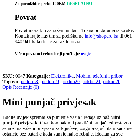
Za porudžbine preko 100KM
BESPLATNO
Povrat
Povrat mora biti zatražen unutar 14 dana od datuma isporuke.
Kontaktirajte naš tim za podršku na
info@shopero.ba
ili 061
940 941 kako biste zatražili povrat.
Više o povratu i refundaciji pročitajte
ovdje
.
.
SKU:
0047
Kategorije:
Elektronika
,
Mobilni telefoni i pribor
Tagovi:
poklon18
,
poklon19
,
poklon20
,
poklon21
,
pokon20
Opis
Recenzije (0)
Mini punjač privjesak
Budite uvijek spremni za punjenje vaših uređaja uz naš
Mini
punjač privjesak
. Ovaj kompaktni i praktični punjač jednostavno
se nosi na vašem privjesku za ključeve, osiguravajući da nikada ne
ostanete bez baterije kada vam je najpotrebnije. Idealan za sve