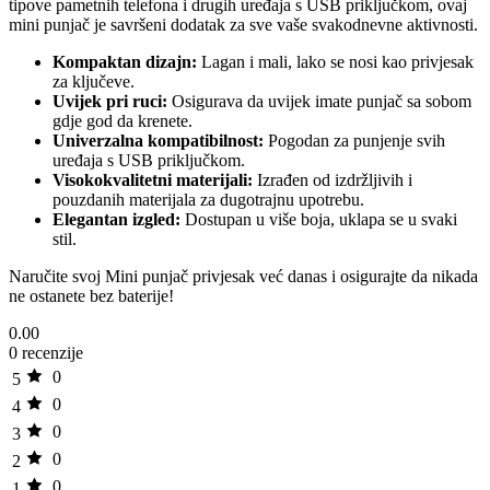
tipove pametnih telefona i drugih uređaja s USB priključkom, ovaj
mini punjač je savršeni dodatak za sve vaše svakodnevne aktivnosti.
Kompaktan dizajn:
Lagan i mali, lako se nosi kao privjesak
za ključeve.
Uvijek pri ruci:
Osigurava da uvijek imate punjač sa sobom
gdje god da krenete.
Univerzalna kompatibilnost:
Pogodan za punjenje svih
uređaja s USB priključkom.
Visokokvalitetni materijali:
Izrađen od izdržljivih i
pouzdanih materijala za dugotrajnu upotrebu.
Elegantan izgled:
Dostupan u više boja, uklapa se u svaki
stil.
Naručite svoj Mini punjač privjesak već danas i osigurajte da nikada
ne ostanete bez baterije!
0.00
0 recenzije
0
5
0
4
0
3
0
2
0
1