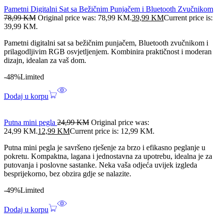
Pametni Digitalni Sat sa Bežičnim Punjačem i Bluetooth Zvučnikom
78,99
KM
Original price was: 78,99 KM.
39,99
KM
Current price is:
39,99 KM.
Pametni digitalni sat sa bežičnim punjačem, Bluetooth zvučnikom i
prilagodljivim RGB osvjetljenjem. Kombinira praktičnost i moderan
dizajn, idealan za vaš dom.
-48%
Limited
Dodaj u korpu
Putna mini pegla
24,99
KM
Original price was:
24,99 KM.
12,99
KM
Current price is: 12,99 KM.
Putna mini pegla je savršeno rješenje za brzo i efikasno peglanje u
pokretu. Kompaktna, lagana i jednostavna za upotrebu, idealna je za
putovanja i poslovne sastanke. Neka vaša odjeća uvijek izgleda
besprijekorno, bez obzira gdje se nalazite.
-49%
Limited
Dodaj u korpu