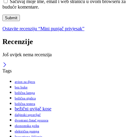
Sačuvaj moje ime, email i web stranicu u ovom browseru za
buduće komentare.
Ostavite recenziju “Mini punjač privjesak”
Recenzije
Još uvijek nema recenzija
Tags
avion za djecu
bez buke
bežična lampa
bežična sijalica
bežična testera
bežični uvijač kose
daljinski upravljač
dvostrani čistač prozora
ekonomska pošta
električna pumpa
Inovativno čišćenje