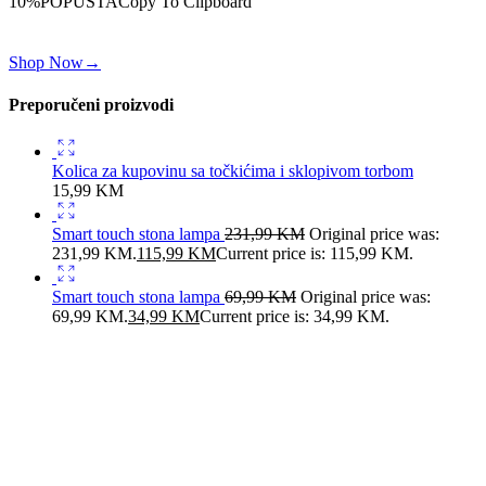
10%POPUSTA
Copy To Clipboard
Koristi kod iznad i ostvari 10% popusta na svoju prvu porudžbinu.
Shop Now
→
Preporučeni proizvodi
Kolica za kupovinu sa točkićima i sklopivom torbom
15,99
KM
Smart touch stona lampa
231,99
KM
Original price was:
231,99 KM.
115,99
KM
Current price is: 115,99 KM.
Smart touch stona lampa
69,99
KM
Original price was:
69,99 KM.
34,99
KM
Current price is: 34,99 KM.