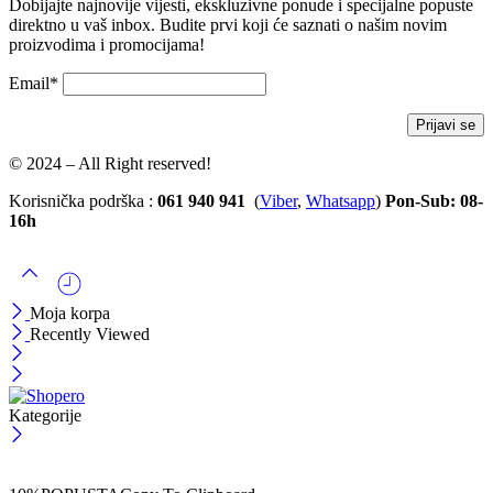
Dobijajte najnovije vijesti, ekskluzivne ponude i specijalne popuste
direktno u vaš inbox. Budite prvi koji će saznati o našim novim
proizvodima i promocijama!
Email*
© 2024 – All Right reserved!
Korisnička podrška :
061 940 941
(
Viber
,
Whatsapp
)
Pon-Sub: 08-
16h
Moja korpa
Recently Viewed
Kategorije
ČEKAJ!
Uzmi svojih -10% na prvu porudžbinu!