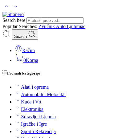
Search here
Popular Searches:
Zvučnik
Auto
Ljubimac
Search
Račun
0
Korpa
Pronađi kategorije
Alati i oprema
Automobili i Motocikli
Kuća i Vrt
Elektronika
Zdravlje i Ljepota
Igračke i Igre
Sport i Rekreacija