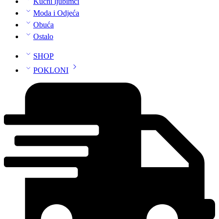
Kućni ljubimci
Moda i Odjeća
Obuća
Ostalo
SHOP
POKLONI