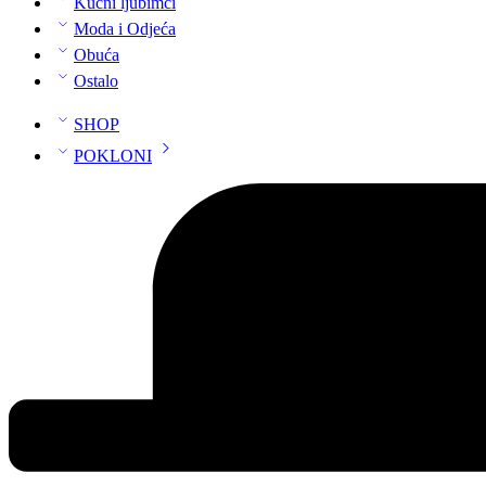
Kućni ljubimci
Moda i Odjeća
Obuća
Ostalo
SHOP
POKLONI