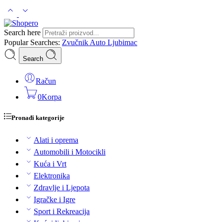
Search here
Popular Searches:
Zvučnik
Auto
Ljubimac
Search
Račun
0
Korpa
Pronađi kategorije
Alati i oprema
Automobili i Motocikli
Kuća i Vrt
Elektronika
Zdravlje i Ljepota
Igračke i Igre
Sport i Rekreacija