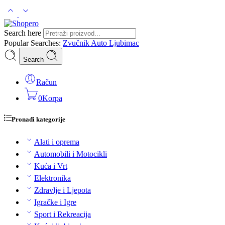
Search here
Popular Searches:
Zvučnik
Auto
Ljubimac
Search
Račun
0
Korpa
Pronađi kategorije
Alati i oprema
Automobili i Motocikli
Kuća i Vrt
Elektronika
Zdravlje i Ljepota
Igračke i Igre
Sport i Rekreacija