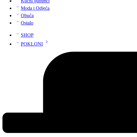
Kućni ljubimci
Moda i Odjeća
Obuća
Ostalo
SHOP
POKLONI