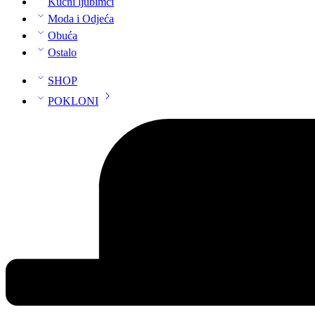
Kućni ljubimci
Moda i Odjeća
Obuća
Ostalo
SHOP
POKLONI