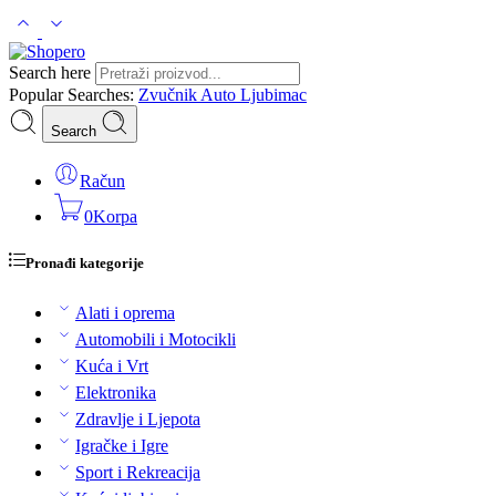
Search here
Popular Searches:
Zvučnik
Auto
Ljubimac
Search
Račun
0
Korpa
Pronađi kategorije
Alati i oprema
Automobili i Motocikli
Kuća i Vrt
Elektronika
Zdravlje i Ljepota
Igračke i Igre
Sport i Rekreacija