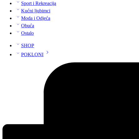
Sport i Rekreacija
Kućni ljubimci
Moda i Odjeća
Obuća
Ostalo
SHOP
POKLONI