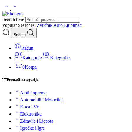
Search here
Popular Searches:
Zvučnik
Auto
Ljubimac
Search
Račun
Kategorije
Kategorije
0
Korpa
Pronađi kategorije
Alati i oprema
Automobili i Motocikli
Kuća i Vrt
Elektronika
Zdravlje i Ljepota
Igračke i Igre