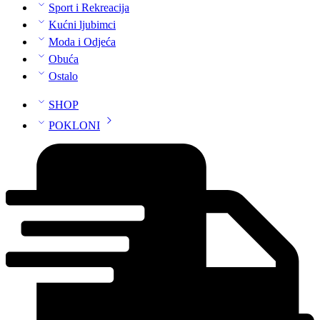
Sport i Rekreacija
Kućni ljubimci
Moda i Odjeća
Obuća
Ostalo
SHOP
POKLONI