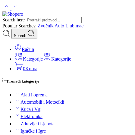
Search here
Popular Searches:
Zvučnik
Auto
Ljubimac
Search
Račun
Kategorije
Kategorije
0
Korpa
Pronađi kategorije
Alati i oprema
Automobili i Motocikli
Kuća i Vrt
Elektronika
Zdravlje i Ljepota
Igračke i Igre