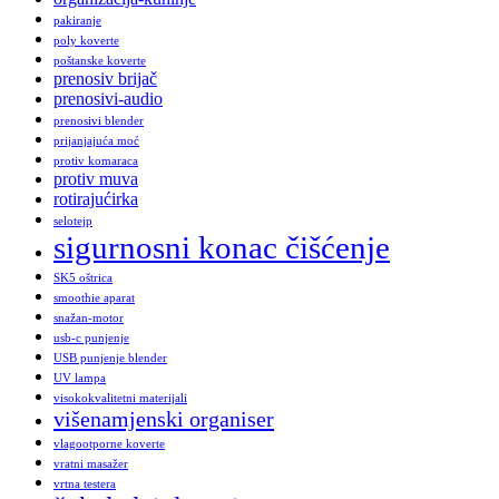
pakiranje
poly koverte
poštanske koverte
prenosiv brijač
prenosivi-audio
prenosivi blender
prijanjajuća moć
protiv komaraca
protiv muva
rotirajućirka
selotejp
sigurnosni konac čišćenje
SK5 oštrica
smoothie aparat
snažan-motor
usb-c punjenje
USB punjenje blender
UV lampa
visokokvalitetni materijali
višenamjenski organiser
vlagootporne koverte
vratni masažer
vrtna testera