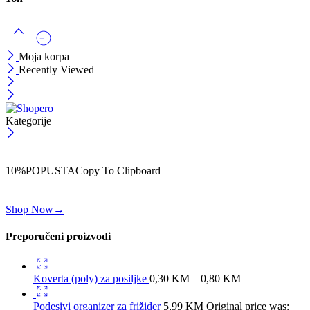
Moja korpa
Recently Viewed
Kategorije
ČEKAJ!
Uzmi svojih -10% na prvu porudžbinu!
10%POPUSTA
Copy To Clipboard
Koristi kod iznad i ostvari 10% popusta na svoju prvu porudžbinu.
Shop Now
→
Preporučeni proizvodi
Koverta (poly) za posiljke
0,30
KM
–
0,80
KM
Podesivi organizer za frižider
5,99
KM
Original price was: