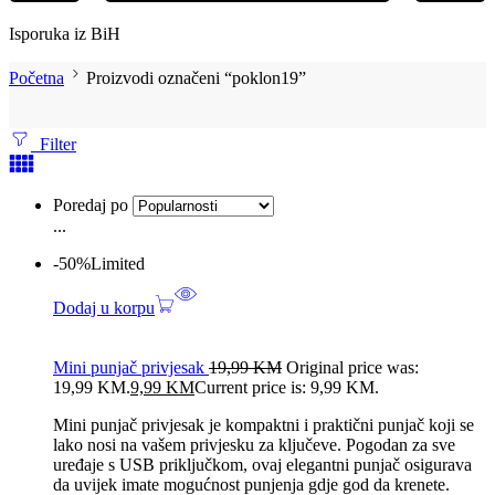
Isporuka iz BiH
Početna
Proizvodi označeni “poklon19”
Filter
Poredaj po
...
-50%
Limited
Dodaj u korpu
Mini punjač privjesak
19,99
KM
Original price was:
19,99 KM.
9,99
KM
Current price is: 9,99 KM.
Mini punjač privjesak je kompaktni i praktični punjač koji se
lako nosi na vašem privjesku za ključeve. Pogodan za sve
uređaje s USB priključkom, ovaj elegantni punjač osigurava
da uvijek imate mogućnost punjenja gdje god da krenete.