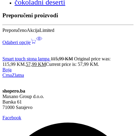
čokoladni deserti
Preporučeni proizvodi
Preporučeno
Akcija
Limited
Odaberi opcije
Smart touch stona lampa
115,99
KM
Original price was:
115,99 KM.
57,99
KM
Current price is: 57,99 KM.
Boja
Crna
Zlatna
shopero.ba
Maxano Group d.o.o.
Barska 61
71000 Sarajevo
Facebook