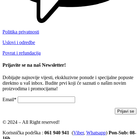
Politika privatnosti
Uslovi i odredbe
Povrat i refundacija
Prijavite se na naš Newsletter!
Dobijajte najnovije vijesti, ekskluzivne ponude i specijalne popuste
direktno u vaš inbox. Budite prvi koji će saznati o našim novim
proizvodima i promocijama!
Email*
© 2024 – All Right reserved!
Korisnička podrška :
061 940 941
(
Viber
,
Whatsapp
)
Pon-Sub: 08-
16h