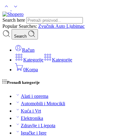
Search here
Popular Searches:
Zvučnik
Auto
Ljubimac
Search
Račun
Kategorije
Kategorije
0
Korpa
Pronađi kategorije
Alati i oprema
Automobili i Motocikli
Kuća i Vrt
Elektronika
Zdravlje i Ljepota
Igračke i Igre