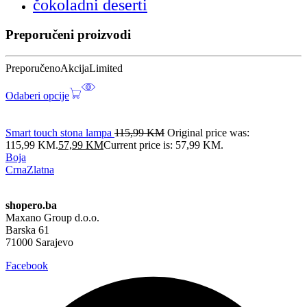
čokoladni deserti
Preporučeni proizvodi
Preporučeno
Akcija
Limited
Odaberi opcije
Smart touch stona lampa
115,99
KM
Original price was:
115,99 KM.
57,99
KM
Current price is: 57,99 KM.
Boja
Crna
Zlatna
shopero.ba
Maxano Group d.o.o.
Barska 61
71000 Sarajevo
Facebook