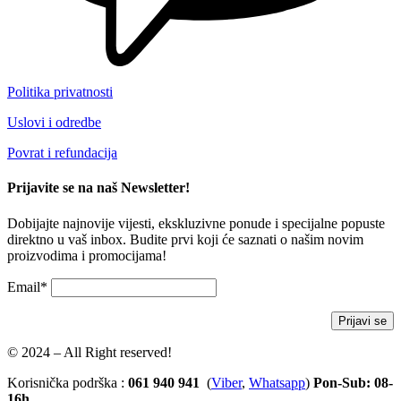
Politika privatnosti
Uslovi i odredbe
Povrat i refundacija
Prijavite se na naš Newsletter!
Dobijajte najnovije vijesti, ekskluzivne ponude i specijalne popuste
direktno u vaš inbox. Budite prvi koji će saznati o našim novim
proizvodima i promocijama!
Email*
© 2024 – All Right reserved!
Korisnička podrška :
061 940 941
(
Viber
,
Whatsapp
)
Pon-Sub: 08-
16h