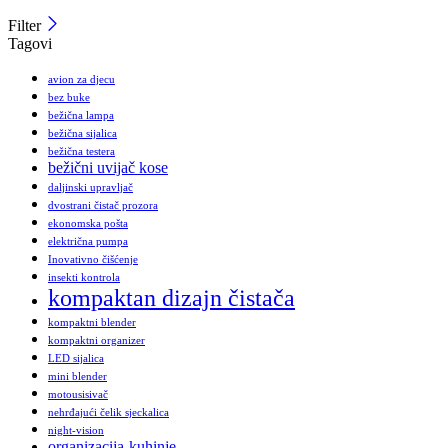
Filter
Tagovi
avion za djecu
bez buke
bežična lampa
bežična sijalica
bežična testera
bežični uvijač kose
daljinski upravljač
dvostrani čistač prozora
ekonomska pošta
električna pumpa
Inovativno čišćenje
insekti kontrola
kompaktan dizajn čistača
kompaktni blender
kompaktni organizer
LED sijalica
mini blender
motousisivač
nehrđajući čelik sjeckalica
night-vision
organizacija-kuhinje