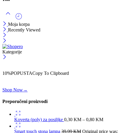
Moja korpa
Recently Viewed
Kategorije
ČEKAJ!
Uzmi svojih -10% na prvu porudžbinu!
10%POPUSTA
Copy To Clipboard
Koristi kod iznad i ostvari 10% popusta na svoju prvu porudžbinu.
Shop Now
→
Preporučeni proizvodi
Koverta (poly) za posiljke
0,30
KM
–
0,80
KM
Smart touch stona lampa
39,99
KM
Original price was: