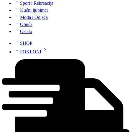
Sport i Rekreacija
Kućni ljubimci
Moda i Odjeća
Obuća
Ostalo
SHOP
POKLONI