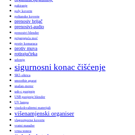
pakiranje
poly koverte
poštanske koverte
prenosiv brijač
prenosivi-audio
prenosivi blender
prijanjajuća moć
protiv komaraca
protiv muva
rotirajućirka
selotejp
sigurnosni konac čišćenje
SK5 oštrica
smoothie aparat
snažan-motor
usb-c punjenje
USB punjenje blender
UV lampa
visokokvalitetni materijali
višenamjenski organiser
vlagootporne koverte
vratni masažer
vrtna testera