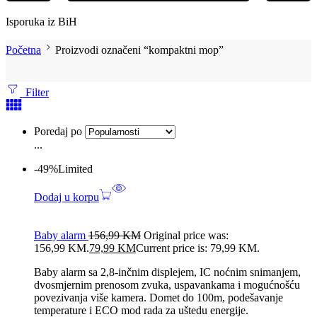
Isporuka iz BiH
Početna
Proizvodi označeni “kompaktni mop”
Filter
Poredaj po
...
-49%
Limited
Dodaj u korpu
Baby alarm
156,99
KM
Original price was:
156,99 KM.
79,99
KM
Current price is: 79,99 KM.
Baby alarm sa 2,8-inčnim displejem, IC noćnim snimanjem,
dvosmjernim prenosom zvuka, uspavankama i mogućnošću
povezivanja više kamera. Domet do 100m, podešavanje
temperature i ECO mod rada za uštedu energije.