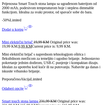
Prijenosna Smart Touch stona lampa sa ugrađenom baterijom od
2000 mAh, podesivom temperaturom boje i stepless dimmable
funkcijom. Idealna za svaki prostor, od spavaće sobe do bara.
-50%
Limited
Dodaj u korpu
Mini elektirčni brijač
19,99
KM
Original price was:
19,99 KM.
9,99
KM
Current price is: 9,99 KM.
Mini električni brijač s naprednom tehnologijom oštrica i
fleksibilnom mrežicom za temeljito i ugodno brijanje. Jednostavno
pokretanje jednim dodirom, USB-C punjenje i kompaktan dizajn.
Idealan za upotrebu kod kuće ili na putovanju. Nabavite ga danas i
iskusite vrhunsko brijanje.
Preporučeno
Akcija
Limited
Odaberi opcije
Smart touch stona lampa
231,99
KM
Original price was: