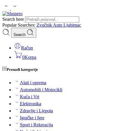
Search here
Popular Searches:
Zvučnik
Auto
Ljubimac
Search
Račun
0
Korpa
Pronađi kategorije
Alati i oprema
Automobili i Motocikli
Kuća i Vrt
Elektronika
Zdravlje i Ljepota
Igračke i Igre
Sport i Rekreacija