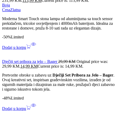
231,99 KM.
115,99
KM
Current price is: 115,99 KM.
Boja
Crna
Zlatna
Moderna Smart Touch stona lampa od aluminijuma sa touch sensor
prekidačem, tricolor osvjetljenjem i 4000mAh baterijom. Idealna za
restorane i domove, pruža 8-10 sati rada uz elegantan dizajn.
-50%
Limited
Dodaj u korpu
Dječiji set pribora za jelo – Bager
29,99
KM
Original price was:
29,99 KM.
14,99
KM
Current price is: 14,99 KM.
Pretvorite obroke u zabavu uz
Dječiji Set Pribora za Jelo – Bager
.
Ovaj kreativni set, inspirisan građevinskim vozilima, izrađen je od
sigurnih materijala i dizajniran za male ruke, pružajući djeci zabavno
i sigurno iskustvo tokom jela.
-48%
Limited
Dodaj u korpu