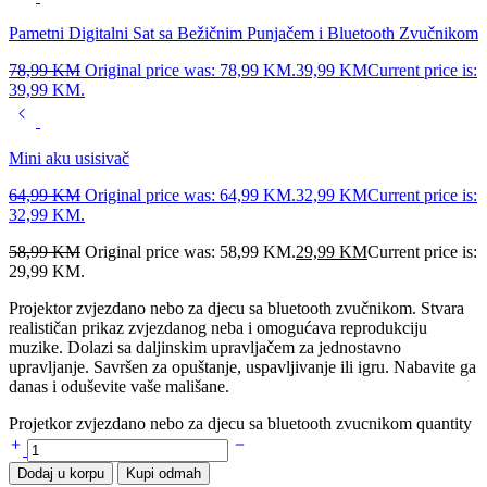
Pametni Digitalni Sat sa Bežičnim Punjačem i Bluetooth Zvučnikom
78,99
KM
Original price was: 78,99 KM.
39,99
KM
Current price is:
39,99 KM.
Mini aku usisivač
64,99
KM
Original price was: 64,99 KM.
32,99
KM
Current price is:
32,99 KM.
58,99
KM
Original price was: 58,99 KM.
29,99
KM
Current price is:
29,99 KM.
Projektor zvjezdano nebo za djecu sa bluetooth zvučnikom. Stvara
realističan prikaz zvjezdanog neba i omogućava reprodukciju
muzike. Dolazi sa daljinskim upravljačem za jednostavno
upravljanje. Savršen za opuštanje, uspavljivanje ili igru. Nabavite ga
danas i oduševite vaše mališane.
Projetkor zvjezdano nebo za djecu sa bluetooth zvucnikom quantity
Dodaj u korpu
Kupi odmah