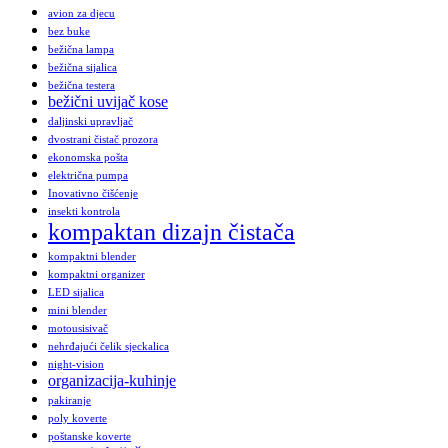
avion za djecu
bez buke
bežična lampa
bežična sijalica
bežična testera
bežični uvijač kose
daljinski upravljač
dvostrani čistač prozora
ekonomska pošta
električna pumpa
Inovativno čišćenje
insekti kontrola
kompaktan dizajn čistača
kompaktni blender
kompaktni organizer
LED sijalica
mini blender
motousisivač
nehrđajući čelik sjeckalica
night-vision
organizacija-kuhinje
pakiranje
poly koverte
poštanske koverte