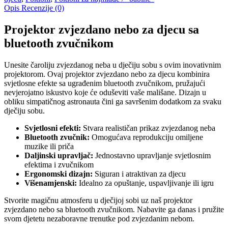
Opis
Recenzije (0)
Projektor zvjezdano nebo za djecu sa
bluetooth zvučnikom
Unesite čaroliju zvjezdanog neba u dječiju sobu s ovim inovativnim
projektorom. Ovaj projektor zvjezdano nebo za djecu kombinira
svjetlosne efekte sa ugrađenim bluetooth zvučnikom, pružajući
nevjerojatno iskustvo koje će oduševiti vaše mališane. Dizajn u
obliku simpatičnog astronauta čini ga savršenim dodatkom za svaku
dječiju sobu.
Svjetlosni efekti:
Stvara realističan prikaz zvjezdanog neba
Bluetooth zvučnik:
Omogućava reprodukciju omiljene
muzike ili priča
Daljinski upravljač:
Jednostavno upravljanje svjetlosnim
efektima i zvučnikom
Ergonomski dizajn:
Siguran i atraktivan za djecu
Višenamjenski:
Idealno za opuštanje, uspavljivanje ili igru
Stvorite magičnu atmosferu u dječijoj sobi uz naš projektor
zvjezdano nebo sa bluetooth zvučnikom. Nabavite ga danas i pružite
svom djetetu nezaboravne trenutke pod zvjezdanim nebom.