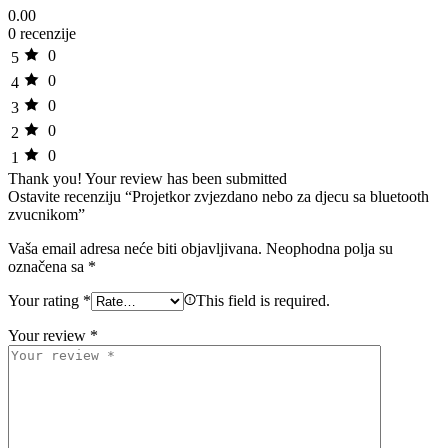
0.00
0 recenzije
0
5
0
4
0
3
0
2
0
1
Thank you!
Your review has been submitted
Ostavite recenziju “Projetkor zvjezdano nebo za djecu sa bluetooth
zvucnikom”
Vaša email adresa neće biti objavljivana.
Neophodna polja su
označena sa
*
Your rating
*
This field is required.
Your review
*