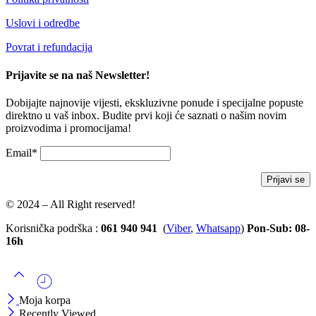
Uslovi i odredbe
Povrat i refundacija
Prijavite se na naš Newsletter!
Dobijajte najnovije vijesti, ekskluzivne ponude i specijalne popuste
direktno u vaš inbox. Budite prvi koji će saznati o našim novim
proizvodima i promocijama!
Email*
© 2024 – All Right reserved!
Korisnička podrška :
061 940 941
(
Viber
,
Whatsapp
)
Pon-Sub: 08-
16h
Moja korpa
Recently Viewed