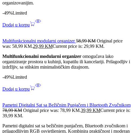
organizovanijim.
-49%
Limited
Dodaj u korpu
Multifunkcionalni modularni organizer
58,99
KM
Original price
was: 58,99 KM.
29,99
KM
Current price is: 29,99 KM.
Multifunkcionalni modularni organizer
omogućava lako
organiziranje prostora u kuhinji, kupatilu ili kancelariji. Prilagodljiv i
izdržljiv, sa stilskim minimalističkim dizajnom.
-49%
Limited
Dodaj u korpu
Pametni Digitalni Sat sa Bežičnim Punjačem i Bluetooth Zvučnikom
78,99
KM
Original price was: 78,99 KM.
39,99
KM
Current price is:
39,99 KM.
Pametni digitalni sat sa bežičnim punjačem, Bluetooth zvučnikom i
prilagodljivim RGB osvjetljenjem. Kombinira praktičnost i moderan