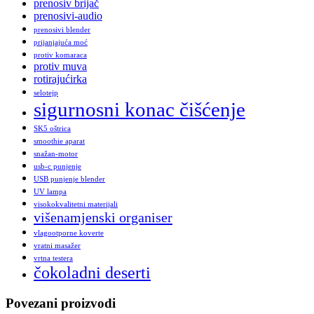
prenosiv brijač
prenosivi-audio
prenosivi blender
prijanjajuća moć
protiv komaraca
protiv muva
rotirajućirka
selotejp
sigurnosni konac čišćenje
SK5 oštrica
smoothie aparat
snažan-motor
usb-c punjenje
USB punjenje blender
UV lampa
visokokvalitetni materijali
višenamjenski organiser
vlagootporne koverte
vratni masažer
vrtna testera
čokoladni deserti
Povezani proizvodi