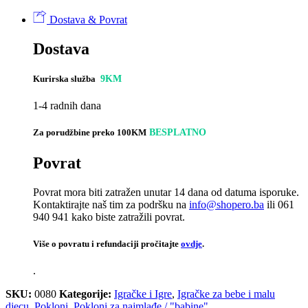
Dostava & Povrat
Dostava
Kurirska služba
9KM
1-4 radnih dana
Za porudžbine preko 100KM
BESPLATNO
Povrat
Povrat mora biti zatražen unutar 14 dana od datuma isporuke.
Kontaktirajte naš tim za podršku na
info@shopero.ba
ili 061
940 941 kako biste zatražili povrat.
Više o povratu i refundaciji pročitajte
ovdje
.
.
SKU:
0080
Kategorije:
Igračke i Igre
,
Igračke za bebe i malu
djecu
,
Pokloni
,
Pokloni za najmlađe / "babine"