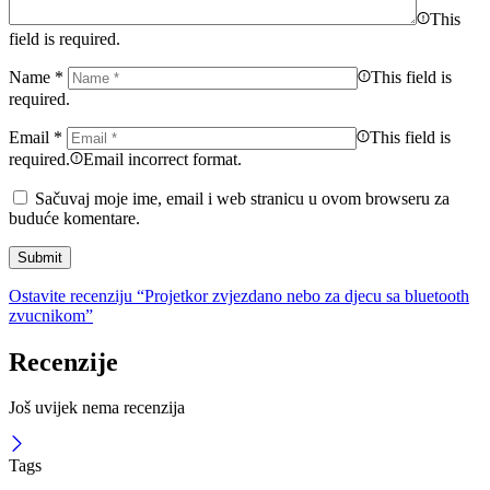
This
field is required.
Name
*
This field is
required.
Email
*
This field is
required.
Email incorrect format.
Sačuvaj moje ime, email i web stranicu u ovom browseru za
buduće komentare.
Ostavite recenziju “Projetkor zvjezdano nebo za djecu sa bluetooth
zvucnikom”
Recenzije
Još uvijek nema recenzija
Tags