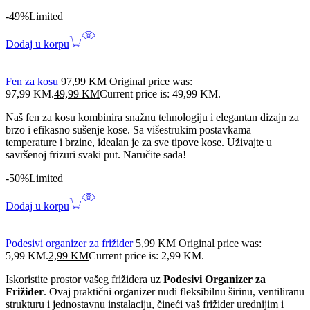
-49%
Limited
Dodaj u korpu
Fen za kosu
97,99
KM
Original price was:
97,99 KM.
49,99
KM
Current price is: 49,99 KM.
Naš fen za kosu kombinira snažnu tehnologiju i elegantan dizajn za
brzo i efikasno sušenje kose. Sa višestrukim postavkama
temperature i brzine, idealan je za sve tipove kose. Uživajte u
savršenoj frizuri svaki put. Naručite sada!
-50%
Limited
Dodaj u korpu
Podesivi organizer za frižider
5,99
KM
Original price was:
5,99 KM.
2,99
KM
Current price is: 2,99 KM.
Iskoristite prostor vašeg frižidera uz
Podesivi Organizer za
Frižider
. Ovaj praktični organizer nudi fleksibilnu širinu, ventiliranu
strukturu i jednostavnu instalaciju, čineći vaš frižider urednijim i