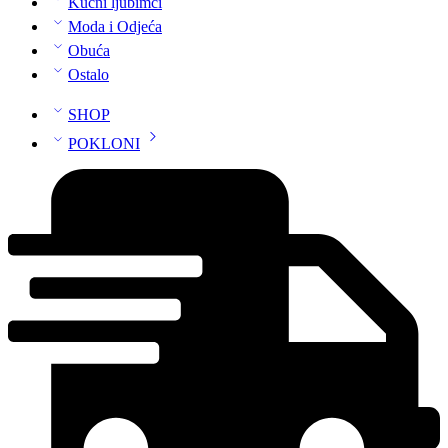
Kućni ljubimci
Moda i Odjeća
Obuća
Ostalo
SHOP
POKLONI