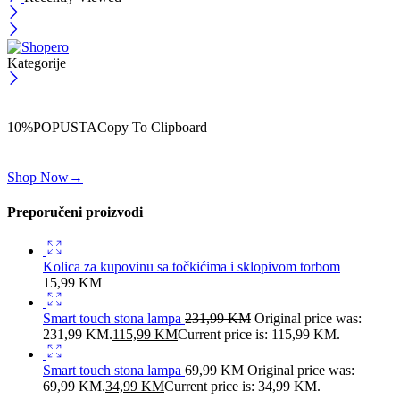
Kategorije
ČEKAJ!
Uzmi svojih -10% na prvu porudžbinu!
10%POPUSTA
Copy To Clipboard
Koristi kod iznad i ostvari 10% popusta na svoju prvu porudžbinu.
Shop Now
→
Preporučeni proizvodi
Kolica za kupovinu sa točkićima i sklopivom torbom
15,99
KM
Smart touch stona lampa
231,99
KM
Original price was:
231,99 KM.
115,99
KM
Current price is: 115,99 KM.
Smart touch stona lampa
69,99
KM
Original price was:
69,99 KM.
34,99
KM
Current price is: 34,99 KM.