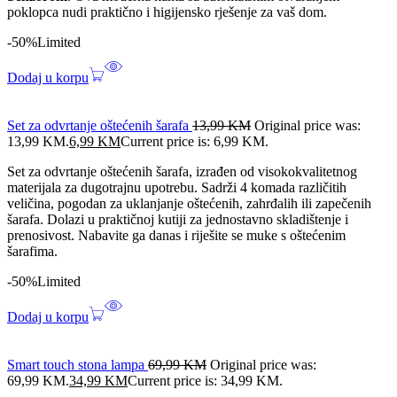
poklopca nudi praktično i higijensko rješenje za vaš dom.
-50%
Limited
Dodaj u korpu
Set za odvrtanje oštećenih šarafa
13,99
KM
Original price was:
13,99 KM.
6,99
KM
Current price is: 6,99 KM.
Set za odvrtanje oštećenih šarafa, izrađen od visokokvalitetnog
materijala za dugotrajnu upotrebu. Sadrži 4 komada različitih
veličina, pogodan za uklanjanje oštećenih, zahrđalih ili zapečenih
šarafa. Dolazi u praktičnoj kutiji za jednostavno skladištenje i
prenosivost. Nabavite ga danas i riješite se muke s oštećenim
šarafima.
-50%
Limited
Dodaj u korpu
Smart touch stona lampa
69,99
KM
Original price was:
69,99 KM.
34,99
KM
Current price is: 34,99 KM.