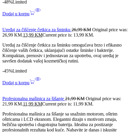
-48%
Limited
Dodaj u korpu
Uređaj za čišćenje četkica za šminku
26,99
KM
Original price was:
26,99 KM.
13,99
KM
Current price is: 13,99 KM.
Uređaj za čišćenje četkica za šminku omogućava brzo i efikasno
čišćenje vaših četkica, uklanjajući ostatke šminke i bakterije.
Kompaktan, prenosiv i jednostavan za upotrebu, ovaj uređaj je
savršen dodatak vašoj kozmetičkoj rutini.
-45%
Limited
Dodaj u korpu
Profesionalna mašinica za šišanje
21,99
KM
Original price was:
21,99 KM.
11,99
KM
Current price is: 11,99 KM.
Profesionalna mašinica za šišanje sa snažnim motorom, oštrim
oštricama i LCD ekranom. Elegantni dizajn s motivom zmaja,
bežična upotreba i dugotrajna baterija. Idealna za postizanje
profesionalnih rezultata kod kuće. Nabavite je danas i iskusite