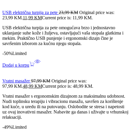
USB električna turpija za pete
23,99
KM
Original price was:
23,99 KM.
11,99
KM
Current price is: 11,99 KM.
USB električna turpija za pete omogućava brzo i jednostavno
uklanjanje suhe kože i žuljeva, ostavljajući vaša stopala glatkima i
mekim. Praktično USB punjenje i ergonomski dizajn čine je
savršenim izborom za kućnu njegu stopala.
-50%
Limited
Dodaj u korpu
Vratni masažer
97,99
KM
Original price was:
97,99 KM.
48,99
KM
Current price is: 48,99 KM.
Vratni masažer s ergonomskim dizajnom za maksimalnu udobnost.
Nudi toplinsku terapiju i vibracionu masažu, savršen za korištenje
kod kuće, u uredu ili na putovanju. Oslobodite se stresa i napetosti
uz ovaj inovativni masažer. Nabavite ga danas i uživajte u vrhunskoj
relaksaciji.
-49%
Limited