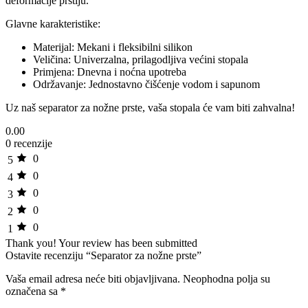
deformacije prstiju.
Glavne karakteristike:
Materijal: Mekani i fleksibilni silikon
Veličina: Univerzalna, prilagodljiva većini stopala
Primjena: Dnevna i noćna upotreba
Održavanje: Jednostavno čišćenje vodom i sapunom
Uz naš separator za nožne prste, vaša stopala će vam biti zahvalna!
0.00
0 recenzije
0
5
0
4
0
3
0
2
0
1
Thank you!
Your review has been submitted
Ostavite recenziju “Separator za nožne prste”
Vaša email adresa neće biti objavljivana.
Neophodna polja su
označena sa
*