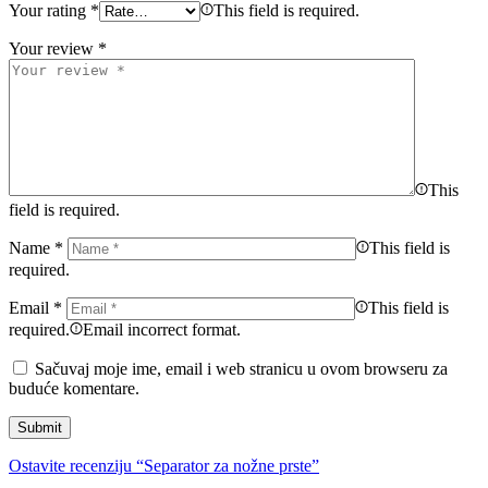
Your rating
*
This field is required.
Your review
*
This
field is required.
Name
*
This field is
required.
Email
*
This field is
required.
Email incorrect format.
Sačuvaj moje ime, email i web stranicu u ovom browseru za
buduće komentare.
Ostavite recenziju “Separator za nožne prste”