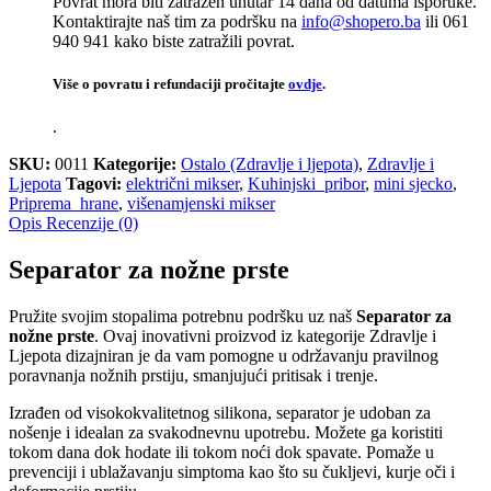
Povrat mora biti zatražen unutar 14 dana od datuma isporuke.
Kontaktirajte naš tim za podršku na
info@shopero.ba
ili 061
940 941 kako biste zatražili povrat.
Više o povratu i refundaciji pročitajte
ovdje
.
.
SKU:
0011
Kategorije:
Ostalo (Zdravlje i ljepota)
,
Zdravlje i
Ljepota
Tagovi:
električni mikser
,
Kuhinjski_pribor
,
mini sjecko
,
Priprema_hrane
,
višenamjenski mikser
Opis
Recenzije (0)
Separator za nožne prste
Pružite svojim stopalima potrebnu podršku uz naš
Separator za
nožne prste
. Ovaj inovativni proizvod iz kategorije Zdravlje i
Ljepota dizajniran je da vam pomogne u održavanju pravilnog
poravnanja nožnih prstiju, smanjujući pritisak i trenje.
Izrađen od visokokvalitetnog silikona, separator je udoban za
nošenje i idealan za svakodnevnu upotrebu. Možete ga koristiti
tokom dana dok hodate ili tokom noći dok spavate. Pomaže u
prevenciji i ublažavanju simptoma kao što su čukljevi, kurje oči i