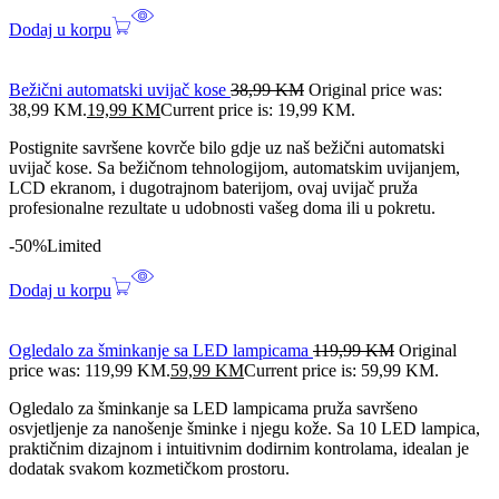
Dodaj u korpu
Bežični automatski uvijač kose
38,99
KM
Original price was:
38,99 KM.
19,99
KM
Current price is: 19,99 KM.
Postignite savršene kovrče bilo gdje uz naš bežični automatski
uvijač kose. Sa bežičnom tehnologijom, automatskim uvijanjem,
LCD ekranom, i dugotrajnom baterijom, ovaj uvijač pruža
profesionalne rezultate u udobnosti vašeg doma ili u pokretu.
-50%
Limited
Dodaj u korpu
Ogledalo za šminkanje sa LED lampicama
119,99
KM
Original
price was: 119,99 KM.
59,99
KM
Current price is: 59,99 KM.
Ogledalo za šminkanje sa LED lampicama pruža savršeno
osvjetljenje za nanošenje šminke i njegu kože. Sa 10 LED lampica,
praktičnim dizajnom i intuitivnim dodirnim kontrolama, idealan je
dodatak svakom kozmetičkom prostoru.