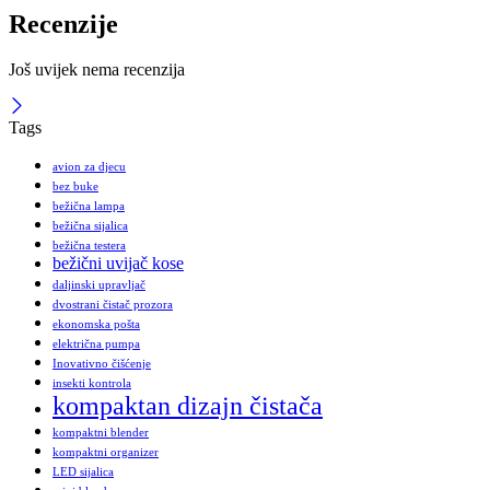
Recenzije
Još uvijek nema recenzija
Tags
avion za djecu
bez buke
bežična lampa
bežična sijalica
bežična testera
bežični uvijač kose
daljinski upravljač
dvostrani čistač prozora
ekonomska pošta
električna pumpa
Inovativno čišćenje
insekti kontrola
kompaktan dizajn čistača
kompaktni blender
kompaktni organizer
LED sijalica