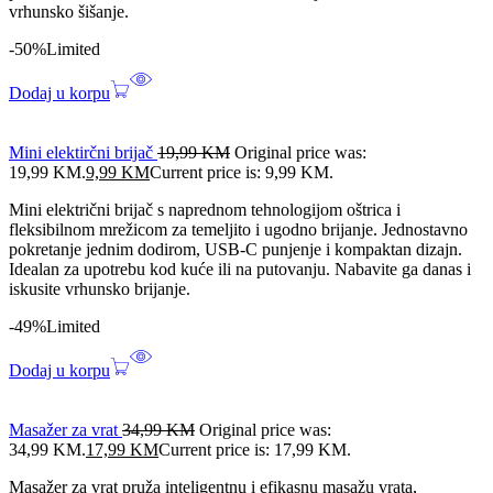
vrhunsko šišanje.
-50%
Limited
Dodaj u korpu
Mini elektirčni brijač
19,99
KM
Original price was:
19,99 KM.
9,99
KM
Current price is: 9,99 KM.
Mini električni brijač s naprednom tehnologijom oštrica i
fleksibilnom mrežicom za temeljito i ugodno brijanje. Jednostavno
pokretanje jednim dodirom, USB-C punjenje i kompaktan dizajn.
Idealan za upotrebu kod kuće ili na putovanju. Nabavite ga danas i
iskusite vrhunsko brijanje.
-49%
Limited
Dodaj u korpu
Masažer za vrat
34,99
KM
Original price was:
34,99 KM.
17,99
KM
Current price is: 17,99 KM.
Masažer za vrat pruža inteligentnu i efikasnu masažu vrata,