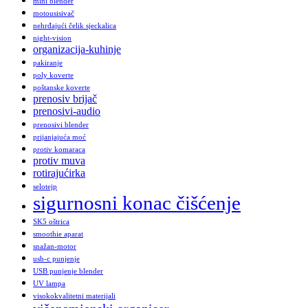
mini blender
motousisivač
nehrđajući čelik sjeckalica
night-vision
organizacija-kuhinje
pakiranje
poly koverte
poštanske koverte
prenosiv brijač
prenosivi-audio
prenosivi blender
prijanjajuća moć
protiv komaraca
protiv muva
rotirajućirka
selotejp
sigurnosni konac čišćenje
SK5 oštrica
smoothie aparat
snažan-motor
usb-c punjenje
USB punjenje blender
UV lampa
visokokvalitetni materijali