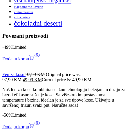
višenamjenski organiser
vlagootporne koverte
vratni masažer
vrtna testera
čokoladni deserti
Povezani proizvodi
-49%
Limited
Dodaj u korpu
Fen za kosu
97,99
KM
Original price was:
97,99 KM.
49,99
KM
Current price is: 49,99 KM.
Naš fen za kosu kombinira snažnu tehnologiju i elegantan dizajn za
brzo i efikasno sušenje kose. Sa višestrukim postavkama
temperature i brzine, idealan je za sve tipove kose. Uživajte u
savršenoj frizuri svaki put. Naručite sada!
-50%
Limited
Dodaj u korpu