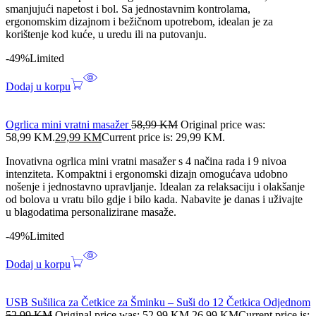
smanjujući napetost i bol. Sa jednostavnim kontrolama,
ergonomskim dizajnom i bežičnom upotrebom, idealan je za
korištenje kod kuće, u uredu ili na putovanju.
-49%
Limited
Dodaj u korpu
Ogrlica mini vratni masažer
58,99
KM
Original price was:
58,99 KM.
29,99
KM
Current price is: 29,99 KM.
Inovativna ogrlica mini vratni masažer s 4 načina rada i 9 nivoa
intenziteta. Kompaktni i ergonomski dizajn omogućava udobno
nošenje i jednostavno upravljanje. Idealan za relaksaciju i olakšanje
od bolova u vratu bilo gdje i bilo kada. Nabavite je danas i uživajte
u blagodatima personalizirane masaže.
-49%
Limited
Dodaj u korpu
USB Sušilica za Četkice za Šminku – Suši do 12 Četkica Odjednom
52,99
KM
Original price was: 52,99 KM.
26,99
KM
Current price is: