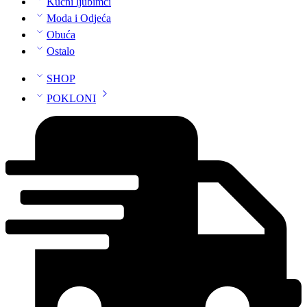
Kućni ljubimci
Moda i Odjeća
Obuća
Ostalo
SHOP
POKLONI