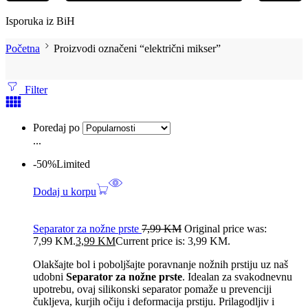
Isporuka iz BiH
Početna
Proizvodi označeni “električni mikser”
Filter
Poredaj po
...
-50%
Limited
Dodaj u korpu
Separator za nožne prste
7,99
KM
Original price was:
7,99 KM.
3,99
KM
Current price is: 3,99 KM.
Olakšajte bol i poboljšajte poravnanje nožnih prstiju uz naš
udobni
Separator za nožne prste
. Idealan za svakodnevnu
upotrebu, ovaj silikonski separator pomaže u prevenciji
čukljeva, kurjih očiju i deformacija prstiju. Prilagodljiv i