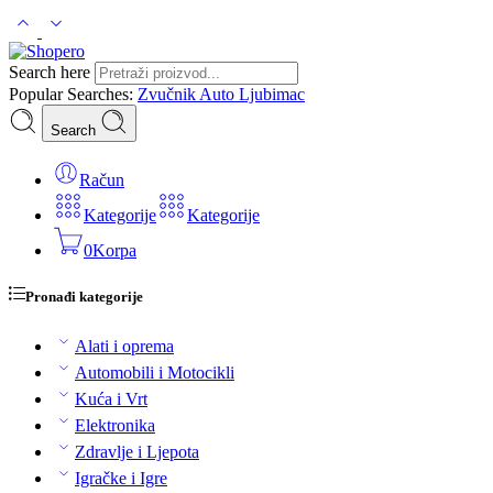
Search here
Popular Searches:
Zvučnik
Auto
Ljubimac
Search
Račun
Kategorije
Kategorije
0
Korpa
Pronađi kategorije
Alati i oprema
Automobili i Motocikli
Kuća i Vrt
Elektronika
Zdravlje i Ljepota
Igračke i Igre