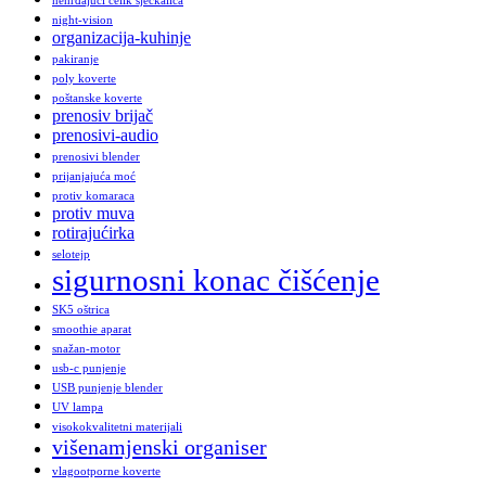
nehrđajući čelik sjeckalica
night-vision
organizacija-kuhinje
pakiranje
poly koverte
poštanske koverte
prenosiv brijač
prenosivi-audio
prenosivi blender
prijanjajuća moć
protiv komaraca
protiv muva
rotirajućirka
selotejp
sigurnosni konac čišćenje
SK5 oštrica
smoothie aparat
snažan-motor
usb-c punjenje
USB punjenje blender
UV lampa
visokokvalitetni materijali
višenamjenski organiser
vlagootporne koverte