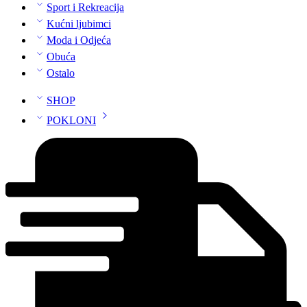
Sport i Rekreacija
Kućni ljubimci
Moda i Odjeća
Obuća
Ostalo
SHOP
POKLONI