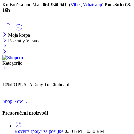
Korisnička podrška :
061 940 941
(
Viber
,
Whatsapp
)
Pon-Sub: 08-
16h
Moja korpa
Recently Viewed
Kategorije
ČEKAJ!
Uzmi svojih -10% na prvu porudžbinu!
10%POPUSTA
Copy To Clipboard
Koristi kod iznad i ostvari 10% popusta na svoju prvu porudžbinu.
Shop Now
→
Preporučeni proizvodi
Koverta (poly) za posiljke
0,30
KM
–
0,80
KM