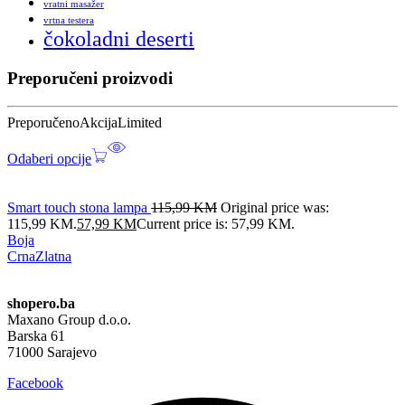
vratni masažer
vrtna testera
čokoladni deserti
Preporučeni proizvodi
Preporučeno
Akcija
Limited
Odaberi opcije
Smart touch stona lampa
115,99
KM
Original price was:
115,99 KM.
57,99
KM
Current price is: 57,99 KM.
Boja
Crna
Zlatna
shopero.ba
Maxano Group d.o.o.
Barska 61
71000 Sarajevo
Facebook