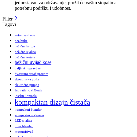
jednostavan za održavanje, pružit će vašim stopalima
potrebnu podršku i udobnost.
Filter
Tagovi
avion za djecu
bez buke
bežična lampa
bežična sijalica
bežična testera
bežični uvijač kose
daljinski upravljač
dvostrani čistač prozora
ekonomska pošta
električna pumpa
Inovativno čišćenje
insekti kontrola
kompaktan dizajn čistača
kompaktni blender
kompaktni organizer
LED sijalica
mini blender
motousisivač