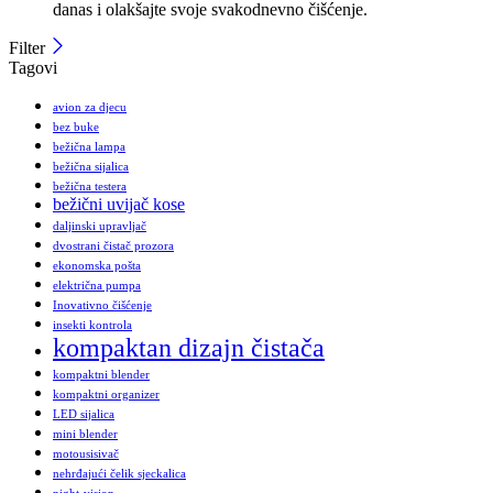
danas i olakšajte svoje svakodnevno čišćenje.
Filter
Tagovi
avion za djecu
bez buke
bežična lampa
bežična sijalica
bežična testera
bežični uvijač kose
daljinski upravljač
dvostrani čistač prozora
ekonomska pošta
električna pumpa
Inovativno čišćenje
insekti kontrola
kompaktan dizajn čistača
kompaktni blender
kompaktni organizer
LED sijalica
mini blender
motousisivač
nehrđajući čelik sjeckalica