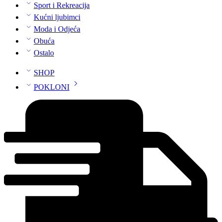
Sport i Rekreacija
Kućni ljubimci
Moda i Odjeća
Obuća
Ostalo
SHOP
POKLONI