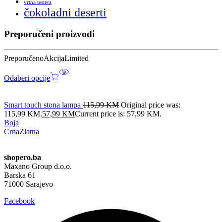
vrtna testera
čokoladni deserti
Preporučeni proizvodi
Preporučeno
Akcija
Limited
Odaberi opcije
Smart touch stona lampa
115,99
KM
Original price was:
115,99 KM.
57,99
KM
Current price is: 57,99 KM.
Boja
Crna
Zlatna
shopero.ba
Maxano Group d.o.o.
Barska 61
71000 Sarajevo
Facebook