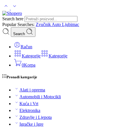
Search here
Popular Searches:
Zvučnik
Auto
Ljubimac
Search
Račun
Kategorije
Kategorije
0
Korpa
Pronađi kategorije
Alati i oprema
Automobili i Motocikli
Kuća i Vrt
Elektronika
Zdravlje i Ljepota
Igračke i Igre