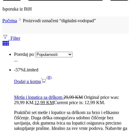
Isporuka iz BiH
Početna
Proizvodi označeni “digitalni-vodopad”
Filter
Poredaj po
...
-57%
Limited
Dodaj u korpu
Metla i lopatica sa drškom
29,99
KM
Original price was:
29,99 KM.
12,99
KM
Current price is: 12,99 KM.
Praktični set metle i lopatice sa drškom za brzo i efikasno
čišćenje. Duga drška omogućava udobno čišćenje bez
savijanja, dok gumena ivica na lopatici osigurava precizno
sakupljanje prašine. Idealno za sve vrste podova. Nabavite ga