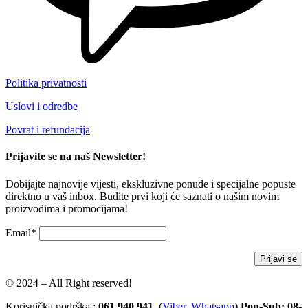
Politika privatnosti
Uslovi i odredbe
Povrat i refundacija
Prijavite se na naš Newsletter!
Dobijajte najnovije vijesti, ekskluzivne ponude i specijalne popuste
direktno u vaš inbox. Budite prvi koji će saznati o našim novim
proizvodima i promocijama!
Email*
© 2024 – All Right reserved!
Korisnička podrška :
061 940 941
(
Viber
,
Whatsapp
)
Pon-Sub: 08-