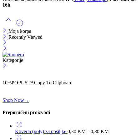
16h
Moja korpa
Recently Viewed
Kategorije
ČEKAJ!
Uzmi svojih -10% na prvu porudžbinu!
10%POPUSTA
Copy To Clipboard
Koristi kod iznad i ostvari 10% popusta na svoju prvu porudžbinu.
Shop Now
→
Preporučeni proizvodi
Koverta (poly) za posiljke
0,30
KM
–
0,80
KM