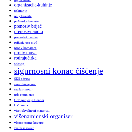
night-vision
organizacija-kuhinje
pakiranje
poly koverte
poštanske koverte
prenosiv brijač
prenosivi-audio
prenosivi blender
prijanjajuća moć
protiv komaraca
protiv muva
rotirajućirka
selotejp
sigurnosni konac čišćenje
SK5 oštrica
smoothie aparat
snažan-motor
usb-c punjenje
USB punjenje blender
UV lampa
visokokvalitetni materijali
višenamjenski organiser
vlagootporne koverte
vratni masažer