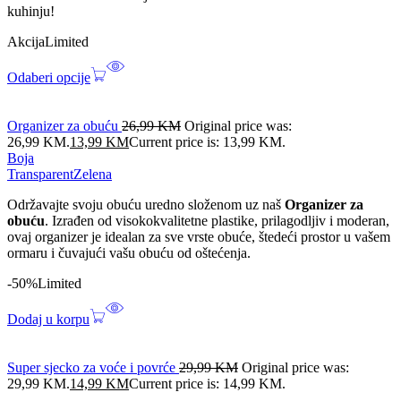
kuhinju!
Akcija
Limited
Odaberi opcije
Organizer za obuću
26,99
KM
Original price was:
26,99 KM.
13,99
KM
Current price is: 13,99 KM.
Boja
Transparent
Zelena
Održavajte svoju obuću uredno složenom uz naš
Organizer za
obuću
. Izrađen od visokokvalitetne plastike, prilagodljiv i moderan,
ovaj organizer je idealan za sve vrste obuće, štedeći prostor u vašem
ormaru i čuvajući vašu obuću od oštećenja.
-50%
Limited
Dodaj u korpu
Super sjecko za voće i povrće
29,99
KM
Original price was:
29,99 KM.
14,99
KM
Current price is: 14,99 KM.