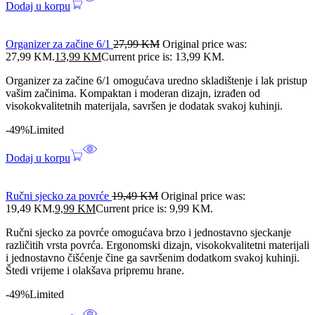
Dodaj u korpu
Organizer za začine 6/1
27,99
KM
Original price was:
27,99 KM.
13,99
KM
Current price is: 13,99 KM.
Organizer za začine 6/1 omogućava uredno skladištenje i lak pristup
vašim začinima. Kompaktan i moderan dizajn, izrađen od
visokokvalitetnih materijala, savršen je dodatak svakoj kuhinji.
-49%
Limited
Dodaj u korpu
Ručni sjecko za povrće
19,49
KM
Original price was:
19,49 KM.
9,99
KM
Current price is: 9,99 KM.
Ručni sjecko za povrće omogućava brzo i jednostavno sjeckanje
različitih vrsta povrća. Ergonomski dizajn, visokokvalitetni materijali
i jednostavno čišćenje čine ga savršenim dodatkom svakoj kuhinji.
Štedi vrijeme i olakšava pripremu hrane.
-49%
Limited