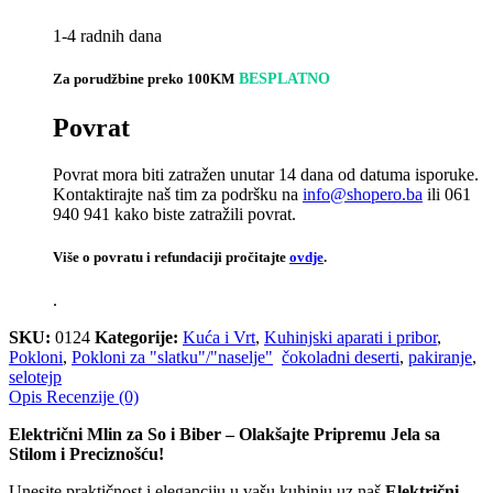
1-4 radnih dana
Za porudžbine preko 100KM
BESPLATNO
Povrat
Povrat mora biti zatražen unutar 14 dana od datuma isporuke.
Kontaktirajte naš tim za podršku na
info@shopero.ba
ili 061
940 941 kako biste zatražili povrat.
Više o povratu i refundaciji pročitajte
ovdje
.
.
SKU:
0124
Kategorije:
Kuća i Vrt
,
Kuhinjski aparati i pribor
,
Pokloni
,
Pokloni za "slatku"/"naselje"
čokoladni deserti
,
pakiranje
,
selotejp
Opis
Recenzije (0)
Električni Mlin za So i Biber – Olakšajte Pripremu Jela sa
Stilom i Preciznošću!
Unesite praktičnost i eleganciju u vašu kuhinju uz naš
Električni