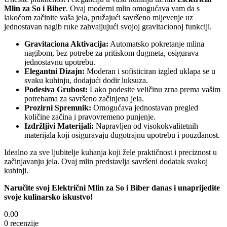
Mlin za So i Biber
. Ovaj moderni mlin omogućava vam da s
lakoćom začinite vaša jela, pružajući savršeno mljevenje uz
jednostavan nagib ruke zahvaljujući svojoj gravitacionoj funkciji.
Gravitaciona Aktivacija:
Automatsko pokretanje mlina
nagibom, bez potrebe za pritiskom dugmeta, osigurava
jednostavnu upotrebu.
Elegantni Dizajn:
Moderan i sofisticiran izgled uklapa se u
svaku kuhinju, dodajući dodir luksuza.
Podesiva Grubost:
Lako podesite veličinu zrna prema vašim
potrebama za savršeno začinjena jela.
Prozirni Spremnik:
Omogućava jednostavan pregled
količine začina i pravovremeno punjenje.
Izdržljivi Materijali:
Napravljen od visokokvalitetnih
materijala koji osiguravaju dugotrajnu upotrebu i pouzdanost.
Idealno za sve ljubitelje kuhanja koji žele praktičnost i preciznost u
začinjavanju jela. Ovaj mlin predstavlja savršeni dodatak svakoj
kuhinji.
Naručite svoj Električni Mlin za So i Biber danas i unaprijedite
svoje kulinarsko iskustvo!
0.00
0 recenzije