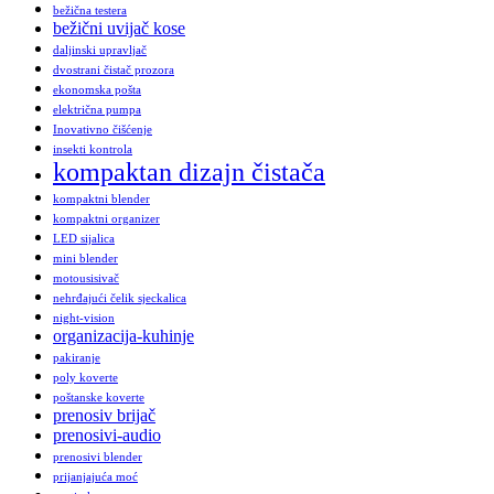
bežična testera
bežični uvijač kose
daljinski upravljač
dvostrani čistač prozora
ekonomska pošta
električna pumpa
Inovativno čišćenje
insekti kontrola
kompaktan dizajn čistača
kompaktni blender
kompaktni organizer
LED sijalica
mini blender
motousisivač
nehrđajući čelik sjeckalica
night-vision
organizacija-kuhinje
pakiranje
poly koverte
poštanske koverte
prenosiv brijač
prenosivi-audio
prenosivi blender
prijanjajuća moć