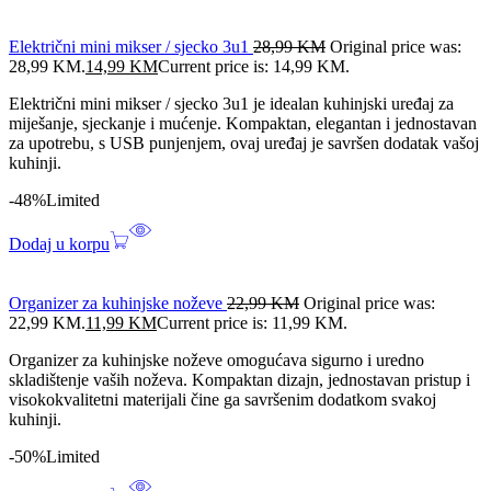
Električni mini mikser / sjecko 3u1
28,99
KM
Original price was:
28,99 KM.
14,99
KM
Current price is: 14,99 KM.
Električni mini mikser / sjecko 3u1 je idealan kuhinjski uređaj za
miješanje, sjeckanje i mućenje. Kompaktan, elegantan i jednostavan
za upotrebu, s USB punjenjem, ovaj uređaj je savršen dodatak vašoj
kuhinji.
-48%
Limited
Dodaj u korpu
Organizer za kuhinjske noževe
22,99
KM
Original price was:
22,99 KM.
11,99
KM
Current price is: 11,99 KM.
Organizer za kuhinjske noževe omogućava sigurno i uredno
skladištenje vaših noževa. Kompaktan dizajn, jednostavan pristup i
visokokvalitetni materijali čine ga savršenim dodatkom svakoj
kuhinji.
-50%
Limited