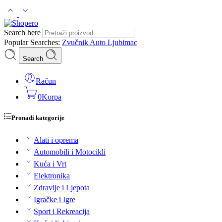
Search here
Popular Searches:
Zvučnik
Auto
Ljubimac
Search
Račun
0
Korpa
Pronađi kategorije
Alati i oprema
Automobili i Motocikli
Kuća i Vrt
Elektronika
Zdravlje i Ljepota
Igračke i Igre
Sport i Rekreacija