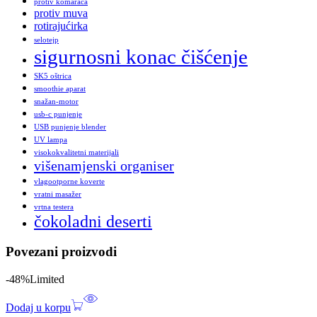
protiv komaraca
protiv muva
rotirajućirka
selotejp
sigurnosni konac čišćenje
SK5 oštrica
smoothie aparat
snažan-motor
usb-c punjenje
USB punjenje blender
UV lampa
visokokvalitetni materijali
višenamjenski organiser
vlagootporne koverte
vratni masažer
vrtna testera
čokoladni deserti
Povezani proizvodi
-48%
Limited
Dodaj u korpu