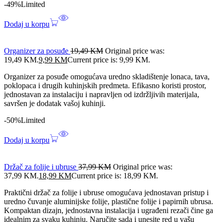
-49%
Limited
Dodaj u korpu
Organizer za posuđe
19,49
KM
Original price was:
19,49 KM.
9,99
KM
Current price is: 9,99 KM.
Organizer za posuđe omogućava uredno skladištenje lonaca, tava,
poklopaca i drugih kuhinjskih predmeta. Efikasno koristi prostor,
jednostavan za instalaciju i napravljen od izdržljivih materijala,
savršen je dodatak vašoj kuhinji.
-50%
Limited
Dodaj u korpu
Držač za folije i ubruse
37,99
KM
Original price was:
37,99 KM.
18,99
KM
Current price is: 18,99 KM.
Praktični držač za folije i ubruse omogućava jednostavan pristup i
uredno čuvanje aluminijske folije, plastične folije i papirnih ubrusa.
Kompaktan dizajn, jednostavna instalacija i ugrađeni rezači čine ga
idealnim za svaku kuhinju. Naručite sada i unesite red u vašu