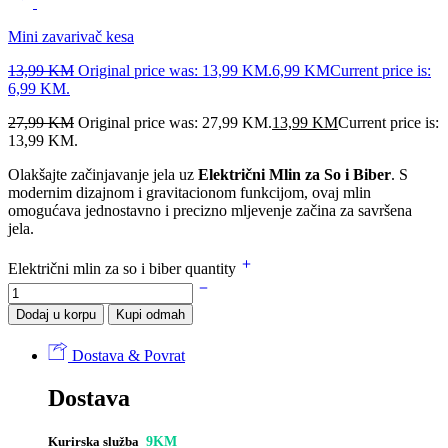
Mini zavarivač kesa
13,99
KM
Original price was: 13,99 KM.
6,99
KM
Current price is:
6,99 KM.
27,99
KM
Original price was: 27,99 KM.
13,99
KM
Current price is:
13,99 KM.
Olakšajte začinjavanje jela uz
Električni Mlin za So i Biber
. S
modernim dizajnom i gravitacionom funkcijom, ovaj mlin
omogućava jednostavno i precizno mljevenje začina za savršena
jela.
Električni mlin za so i biber quantity
Dodaj u korpu
Kupi odmah
Dostava & Povrat
Dostava
Kurirska služba
9KM