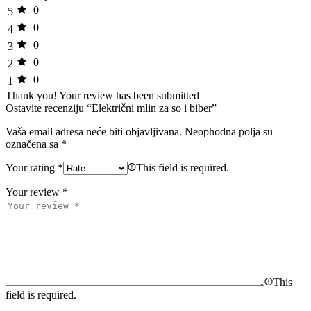
0
5
0
4
0
3
0
2
0
1
Thank you!
Your review has been submitted
Ostavite recenziju “Električni mlin za so i biber”
Vaša email adresa neće biti objavljivana.
Neophodna polja su
označena sa
*
Your rating
*
This field is required.
Your review
*
This
field is required.