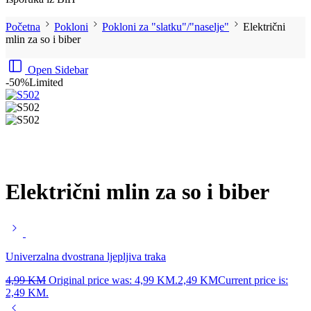
Početna
Pokloni
Pokloni za "slatku"/"naselje"
Električni
mlin za so i biber
Open Sidebar
-50%
Limited
Električni mlin za so i biber
Univerzalna dvostrana ljepljiva traka
4,99
KM
Original price was: 4,99 KM.
2,49
KM
Current price is:
2,49 KM.