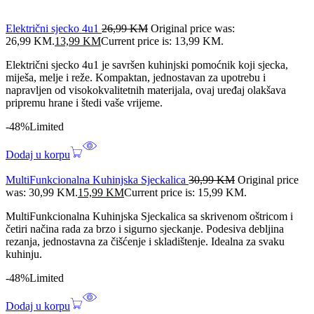
Električni sjecko 4u1
26,99
KM
Original price was:
26,99 KM.
13,99
KM
Current price is: 13,99 KM.
Električni sjecko 4u1 je savršen kuhinjski pomoćnik koji sjecka,
miješa, melje i reže. Kompaktan, jednostavan za upotrebu i
napravljen od visokokvalitetnih materijala, ovaj uređaj olakšava
pripremu hrane i štedi vaše vrijeme.
-48%
Limited
Dodaj u korpu
MultiFunkcionalna Kuhinjska Sjeckalica
30,99
KM
Original price
was: 30,99 KM.
15,99
KM
Current price is: 15,99 KM.
MultiFunkcionalna Kuhinjska Sjeckalica sa skrivenom oštricom i
četiri načina rada za brzo i sigurno sjeckanje. Podesiva debljina
rezanja, jednostavna za čišćenje i skladištenje. Idealna za svaku
kuhinju.
-48%
Limited
Dodaj u korpu