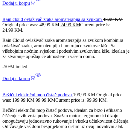
Dodaj u korpu
Rain cloud ovlaživač zraka aromaterapija sa zvukom
48,99
KM
Original price was: 48,99 KM.
24,99
KM
Current price is:
24,99 KM.
Rain Cloud ovlaživač zraka aromaterapija sa zvukom kombinira
ovlaživač zraka, aromaterapiju i umirujuće zvukove kiše. Sa
višebojnim noćnim svjetlom i podesivim zvukovima kiše, idealan je
za stvaranje opuštajuće atmosfere u vašem domu.
-50%
Limited
Dodaj u korpu
Bežični električni mop čistač podova
199,99
KM
Original price
was: 199,99 KM.
99,99
KM
Current price is: 99,99 KM.
Bežični električni mop čistač podova, idealan za brzo i efikasno
čišćenje svih vrsta podova. Snažan motor i ergonomski dizajn
omogućavaju jednostavno rukovanje i visoku učinkovitost čišćenja.
Održavajte vaš dom besprijekorno čistim uz ovaj inovativni alat.