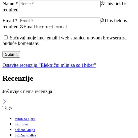
Name
*
This field is
required.
Email
*
This field is
required.
Email incorrect format.
Sačuvaj moje ime, email i web stranicu u ovom browseru za
buduće komentare.
Ostavite recenziju “Električni mlin za so i biber”
Recenzije
Još uvijek nema recenzija
Tags
avion za djecu
bez buke
bežična lampa
bežična sijalica