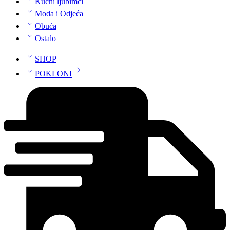
Kućni ljubimci
Moda i Odjeća
Obuća
Ostalo
SHOP
POKLONI