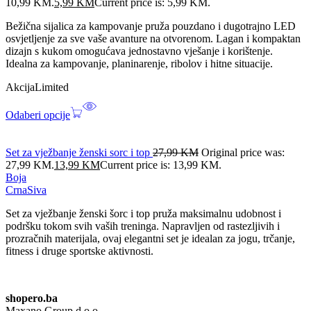
10,99 KM.
5,99
KM
Current price is: 5,99 KM.
Bežična sijalica za kampovanje pruža pouzdano i dugotrajno LED
osvjetljenje za sve vaše avanture na otvorenom. Lagan i kompaktan
dizajn s kukom omogućava jednostavno vješanje i korištenje.
Idealna za kampovanje, planinarenje, ribolov i hitne situacije.
Akcija
Limited
Odaberi opcije
Set za vježbanje ženski sorc i top
27,99
KM
Original price was:
27,99 KM.
13,99
KM
Current price is: 13,99 KM.
Boja
Crna
Siva
Set za vježbanje ženski šorc i top pruža maksimalnu udobnost i
podršku tokom svih vaših treninga. Napravljen od rastezljivih i
prozračnih materijala, ovaj elegantni set je idealan za jogu, trčanje,
fitness i druge sportske aktivnosti.
shopero.ba
Maxano Group d.o.o.