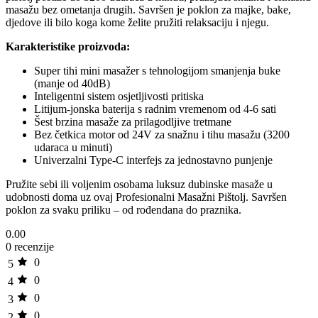
masažu bez ometanja drugih. Savršen je poklon za majke, bake,
djedove ili bilo koga kome želite pružiti relaksaciju i njegu.
Karakteristike proizvoda:
Super tihi mini masažer s tehnologijom smanjenja buke
(manje od 40dB)
Inteligentni sistem osjetljivosti pritiska
Litijum-jonska baterija s radnim vremenom od 4-6 sati
Šest brzina masaže za prilagodljive tretmane
Bez četkica motor od 24V za snažnu i tihu masažu (3200
udaraca u minuti)
Univerzalni Type-C interfejs za jednostavno punjenje
Pružite sebi ili voljenim osobama luksuz dubinske masaže u
udobnosti doma uz ovaj Profesionalni Masažni Pištolj. Savršen
poklon za svaku priliku – od rođendana do praznika.
0.00
0 recenzije
0
5
0
4
0
3
0
2