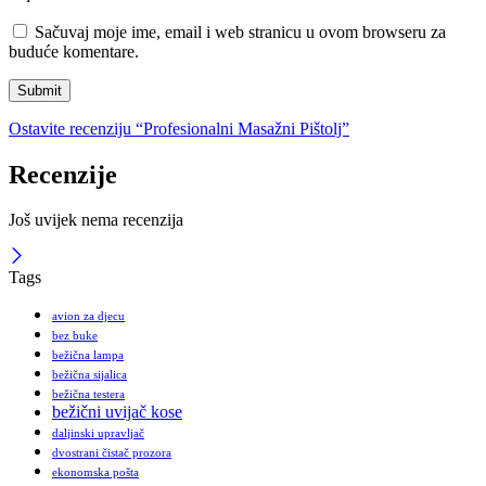
Sačuvaj moje ime, email i web stranicu u ovom browseru za
buduće komentare.
Ostavite recenziju “Profesionalni Masažni Pištolj”
Recenzije
Još uvijek nema recenzija
Tags
avion za djecu
bez buke
bežična lampa
bežična sijalica
bežična testera
bežični uvijač kose
daljinski upravljač
dvostrani čistač prozora
ekonomska pošta