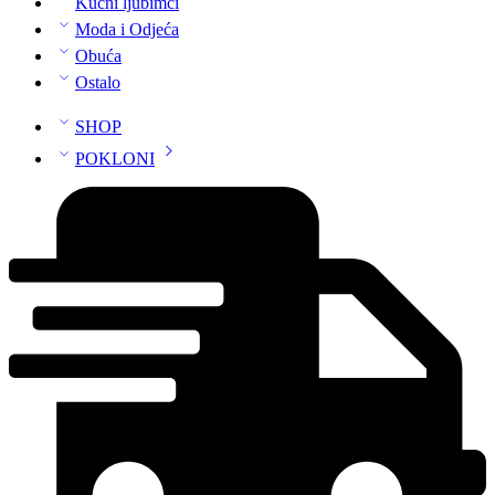
Kućni ljubimci
Moda i Odjeća
Obuća
Ostalo
SHOP
POKLONI