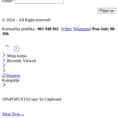
Email*
© 2024 – All Right reserved!
Korisnička podrška :
061 940 941
(
Viber
,
Whatsapp
)
Pon-Sub: 08-
16h
Moja korpa
Recently Viewed
Kategorije
ČEKAJ!
Uzmi svojih -10% na prvu porudžbinu!
10%POPUSTA
Copy To Clipboard
Koristi kod iznad i ostvari 10% popusta na svoju prvu porudžbinu.
Shop Now
→