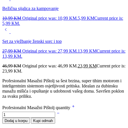
Bežična sijalica za kampovanje
10,99
KM
Original price was: 10,99 KM.
5,99
KM
Current price is:
5,99 KM.
Set za vježbanje ženski sorc i top
27,99
KM
Original price was: 27,99 KM.
13,99
KM
Current price is:
13,99 KM.
46,99
KM
Original price was: 46,99 KM.
23,99
KM
Current price is:
23,99 KM.
Profesionalni Masažni Pištolj sa šest brzina, super tihim motorom i
inteligentnim sistemom osjetljivosti pritiska. Idealan za dubinsku
masažu mišića i opuštanje u udobnosti vašeg doma. Savršen poklon
za svaku priliku.
Profesionalni Masažni Pištolj quantity
Dodaj u korpu
Kupi odmah