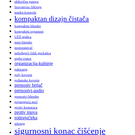
električna pumpa
Inovativno čišćenje
insekti kontrola
kompaktan dizajn čistača
kompaktni blender
kompaktni organizer
LED sijalica
mini blender
motousisivač
nehrđajući čelik sjeckalica
night-vision
organizacija-kuhinje
pakiranje
poly koverte
poštanske koverte
prenosiv brijač
prenosivi-audio
prenosivi blender
prijanjajuća moć
protiv komaraca
protiv muva
rotirajućirka
selotejp
sigurnosni konac čišćenje