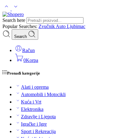
Search here
Popular Searches:
Zvučnik
Auto
Ljubimac
Search
Račun
0
Korpa
Pronađi kategorije
Alati i oprema
Automobili i Motocikli
Kuća i Vrt
Elektronika
Zdravlje i Ljepota
Igračke i Igre
Sport i Rekreacija