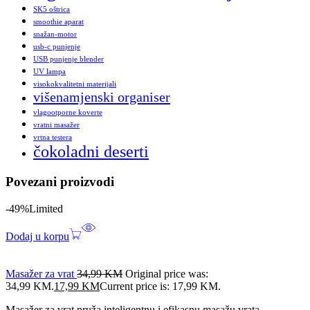
SK5 oštrica
smoothie aparat
snažan-motor
usb-c punjenje
USB punjenje blender
UV lampa
visokokvalitetni materijali
višenamjenski organiser
vlagootporne koverte
vratni masažer
vrtna testera
čokoladni deserti
Povezani proizvodi
-49%
Limited
Dodaj u korpu
Masažer za vrat
34,99
KM
Original price was:
34,99 KM.
17,99
KM
Current price is: 17,99 KM.
Masažer za vrat pruža inteligentnu i efikasnu masažu vrata,