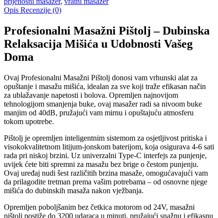
prijenosni masažer
,
vratni masažer
Opis
Recenzije (0)
Profesionalni Masažni Pištolj – Dubinska
Relaksacija Mišića u Udobnosti Vašeg
Doma
Ovaj Profesionalni Masažni Pištolj donosi vam vrhunski alat za
opuštanje i masažu mišića, idealan za sve koji traže efikasan način
za ublažavanje napetosti i bolova. Opremljen najnovijom
tehnologijom smanjenja buke, ovaj masažer radi sa nivoom buke
manjim od 40dB, pružajući vam mirnu i opuštajuću atmosferu
tokom upotrebe.
Pištolj je opremljen inteligentnim sistemom za osjetljivost pritiska i
visokokvalitetnom litijum-jonskom baterijom, koja osigurava 4-6 sati
rada pri niskoj brzini. Uz univerzalni Type-C interfejs za punjenje,
uvijek ćete biti spremni za masažu bez brige o čestom punjenju.
Ovaj uređaj nudi šest različitih brzina masaže, omogućavajući vam
da prilagodite tretman prema vašim potrebama – od osnovne njege
mišića do dubinskih masaža nakon vježbanja.
Opremljen poboljšanim bez četkica motorom od 24V, masažni
pištolj postiže do 3200 udaraca u minuti, pružajući snažnu i efikasnu