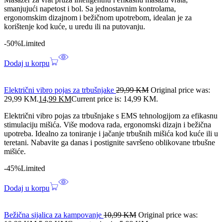
smanjujući napetost i bol. Sa jednostavnim kontrolama,
ergonomskim dizajnom i bežičnom upotrebom, idealan je za
korištenje kod kuće, u uredu ili na putovanju.
-50%
Limited
Dodaj u korpu
Električni vibro pojas za trbušnjake
29,99
KM
Original price was:
29,99 KM.
14,99
KM
Current price is: 14,99 KM.
Električni vibro pojas za trbušnjake s EMS tehnologijom za efikasnu
stimulaciju mišića. Više modova rada, ergonomski dizajn i bežična
upotreba. Idealno za toniranje i jačanje trbušnih mišića kod kuće ili u
teretani. Nabavite ga danas i postignite savršeno oblikovane trbušne
mišiće.
-45%
Limited
Dodaj u korpu
Bežična sijalica za kampovanje
10,99
KM
Original price was: