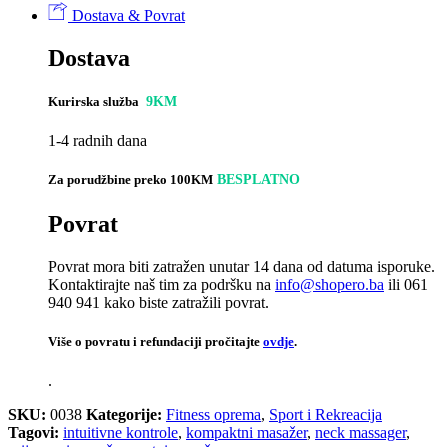
Dostava & Povrat
Dostava
Kurirska služba
9KM
1-4 radnih dana
Za porudžbine preko 100KM
BESPLATNO
Povrat
Povrat mora biti zatražen unutar 14 dana od datuma isporuke.
Kontaktirajte naš tim za podršku na
info@shopero.ba
ili 061
940 941 kako biste zatražili povrat.
Više o povratu i refundaciji pročitajte
ovdje
.
.
SKU:
0038
Kategorije:
Fitness oprema
,
Sport i Rekreacija
Tagovi:
intuitivne kontrole
,
kompaktni masažer
,
neck massager
,