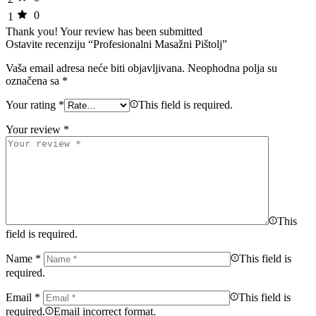
0
1
Thank you!
Your review has been submitted
Ostavite recenziju “Profesionalni Masažni Pištolj”
Vaša email adresa neće biti objavljivana.
Neophodna polja su
označena sa
*
Your rating
*
This field is required.
Your review
*
This
field is required.
Name
*
This field is
required.
Email
*
This field is
required.
Email incorrect format.