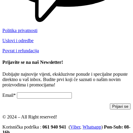
Politika privatnosti
Uslovi i odredbe
Povrat i refundacija
Prijavite se na naš Newsletter!
Dobijajte najnovije vijesti, ekskluzivne ponude i specijalne popuste
direktno u vaš inbox. Budite prvi koji će saznati o našim novim
proizvodima i promocijama!
Email*
© 2024 – All Right reserved!
Korisnička podrška :
061 940 941
(
Viber
,
Whatsapp
)
Pon-Sub: 08-
16h