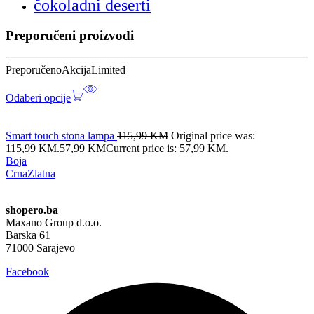
čokoladni deserti
Preporučeni proizvodi
Preporučeno
Akcija
Limited
Odaberi opcije
Smart touch stona lampa
115,99
KM
Original price was:
115,99 KM.
57,99
KM
Current price is: 57,99 KM.
Boja
Crna
Zlatna
shopero.ba
Maxano Group d.o.o.
Barska 61
71000 Sarajevo
Facebook