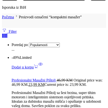
Isporuka iz BiH
Početna
Proizvodi označeni “kompaktni masažer”
Filter
Poredaj po
...
-49%
Limited
Dodaj u korpu
Profesionalni Masažni Pištolj
46,99
KM
Original price was:
46,99 KM.
23,99
KM
Current price is: 23,99 KM.
Profesionalni Masažni Pištolj sa šest brzina, super tihim
motorom i inteligentnim sistemom osjetljivosti pritiska.
Idealan za dubinsku masažu mišića i opuštanje u udobnosti
vašeg doma. Savršen poklon za svaku priliku.