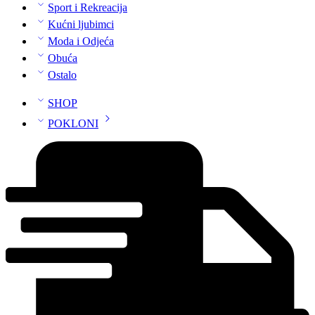
Sport i Rekreacija
Kućni ljubimci
Moda i Odjeća
Obuća
Ostalo
SHOP
POKLONI