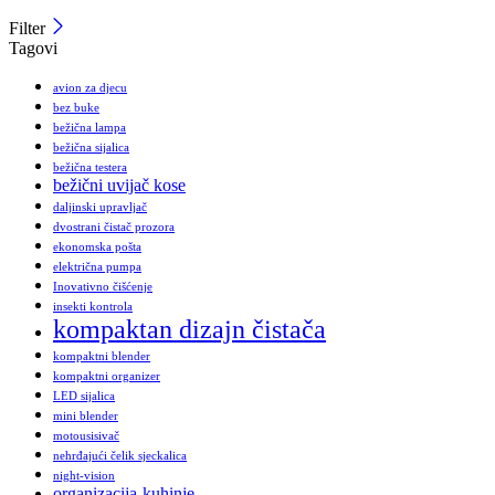
Filter
Tagovi
avion za djecu
bez buke
bežična lampa
bežična sijalica
bežična testera
bežični uvijač kose
daljinski upravljač
dvostrani čistač prozora
ekonomska pošta
električna pumpa
Inovativno čišćenje
insekti kontrola
kompaktan dizajn čistača
kompaktni blender
kompaktni organizer
LED sijalica
mini blender
motousisivač
nehrđajući čelik sjeckalica
night-vision
organizacija-kuhinje