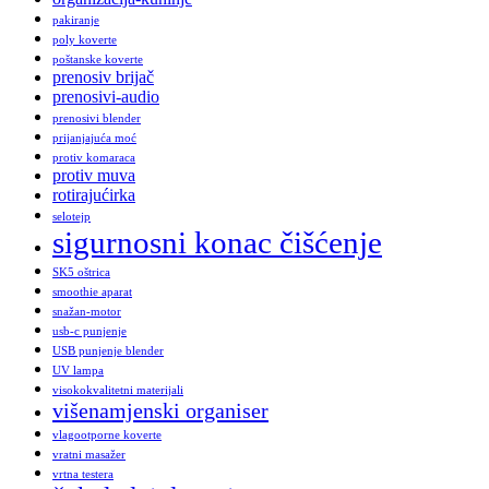
pakiranje
poly koverte
poštanske koverte
prenosiv brijač
prenosivi-audio
prenosivi blender
prijanjajuća moć
protiv komaraca
protiv muva
rotirajućirka
selotejp
sigurnosni konac čišćenje
SK5 oštrica
smoothie aparat
snažan-motor
usb-c punjenje
USB punjenje blender
UV lampa
visokokvalitetni materijali
višenamjenski organiser
vlagootporne koverte
vratni masažer
vrtna testera