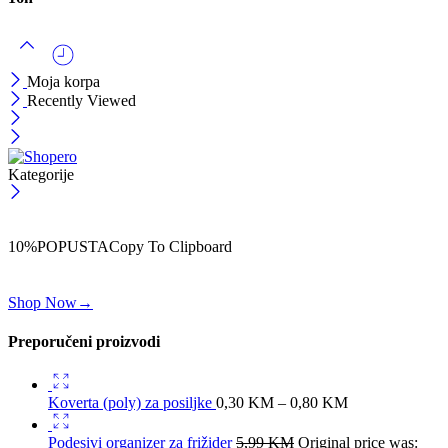
Moja korpa
Recently Viewed
Kategorije
ČEKAJ!
Uzmi svojih -10% na prvu porudžbinu!
10%POPUSTA
Copy To Clipboard
Koristi kod iznad i ostvari 10% popusta na svoju prvu porudžbinu.
Shop Now
→
Preporučeni proizvodi
Koverta (poly) za posiljke
0,30
KM
–
0,80
KM
Podesivi organizer za frižider
5,99
KM
Original price was: