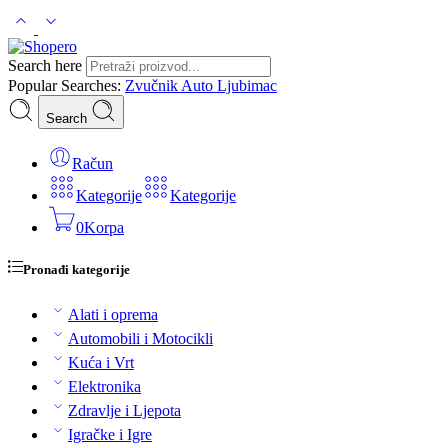
Search here
Popular Searches:
Zvučnik
Auto
Ljubimac
Search
Račun
Kategorije
Kategorije
0
Korpa
Pronađi kategorije
Alati i oprema
Automobili i Motocikli
Kuća i Vrt
Elektronika
Zdravlje i Ljepota
Igračke i Igre